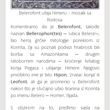
Belerofont ubija Himeru – mozaik sa
Rodosa.
Komentiramo da je
Belerofont
, takođe
nazvan
Bellerophon(tes)
─ ‘ubica Belera’─,
bio heroj grčke mitologije poreklom iz
Korinta, čiji su poznati podvizi hrabrosti bili
borba sa Amazonkama ─ drugim
ratobornim narodima ─ kroćenje krilatog
konja Pegaza i ubijanje Himere. Njegovo
prvobitno ime je bilo
Hipon
, ‘znalac konja’ ili
Leofont
, ali ga je promenio u Belerofont
nakon što je slučajno ubio tiranina iz Korinta
po imenu Belero ─ Homer, Ilijada.
S obzirom na to, pređimo sada na