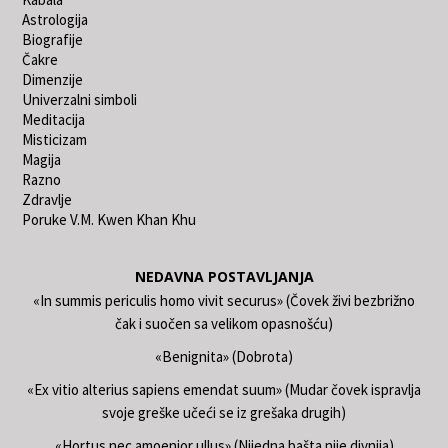
Astrologija
Biografije
Čakre
Dimenzije
Univerzalni simboli
Meditacija
Misticizam
Magija
Razno
Zdravlje
Poruke V.M. Kwen Khan Khu
NEDAVNA POSTAVLJANJA
«In summis periculis homo vivit securus» (Čovek živi bezbrižno
čak i suočen sa velikom opasnošću)
«Benignita» (Dobrota)
«Ex vitio alterius sapiens emendat suum» (Mudar čovek ispravlja
svoje greške učeći se iz grešaka drugih)
«Hortus nec amoenior ullus» (Nijedna bašta nije divnija)