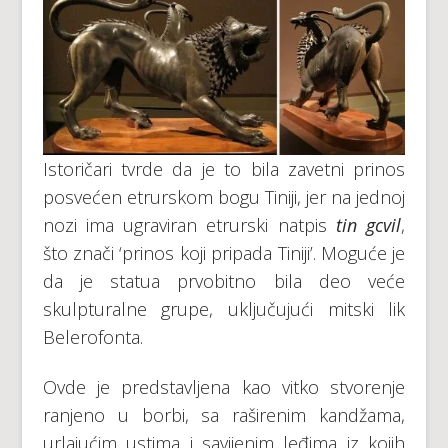
Istoričari tvrde da je to bila zavetni prinos
posvećen etrurskom bogu Tiniji, jer na jednoj
nozi ima ugraviran etrurski natpis
tin gcvil
,
što znači ‘prinos koji pripada Tiniji’. Moguće je
da je statua prvobitno bila deo veće
skulpturalne grupe, uključujući mitski lik
Belerofonta.
Ovde je predstavljena kao vitko stvorenje
ranjeno u borbi, sa raširenim kandžama,
urlajućim ustima i savijenim leđima iz kojih