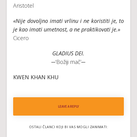
Aristotel
«Nije dovoljno imati vrlinu i ne koristiti je, to
je kao imati umetnost, a ne praktikovati je.»
Cicero
GLADIUS DEI.
─‘Božiji mač’─
KWEN KHAN KHU
LEAVE A REPLY
OSTALI ČLANCI KOJI BI VAS MOGLI ZANIMATI: