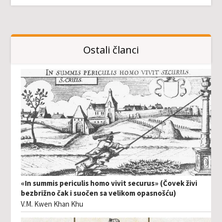
Ostali članci
«In summis periculis homo vivit securus» (Čovek živi
bezbrižno čak i suočen sa velikom opasnošću)
V.M. Kwen Khan Khu