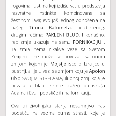
rogovima i ustima koji izdišu vatru predstavlja
razvratne instinkte kombinovane sa
žestinom lava; evo još jednog odnošenja na
našeg
Tifona Bafometa
, neizbeljenog,
drugim rečima:
PAKLENI BLUD
. I konačno,
rep zmije ukazuje na samu
FORNIKACIJU
…
Ta zmija nema nikakve veze sa Svetom
Zmijom i ne može se povezati sa onom
zmijom kojom je
Mojsije
iscelio Izrailjce u
pustinji, ali je u vezi sa zmijom koju je
Apolon
ubio SVOJIM STRELAMA, ili onoj zmiji koja je
puzala u blatu zemlje tražeći da iskuša
Adama i Evu i podstiče ih na fornikaciju.
Ova tri životinjska stanja nesumnjivo nas
podstiču na veoma burne strasti, koje je