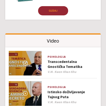
GLEDAJ
Video
PSIHOLOGIJA
Transcedentalna
Gnostička Tematika
Author
V.M. Kwen Khan Khu
PSIHOLOGIJA
Istinsko doživljavanje
Tajnog Puta
Author
V.M. Kwen Khan Khu