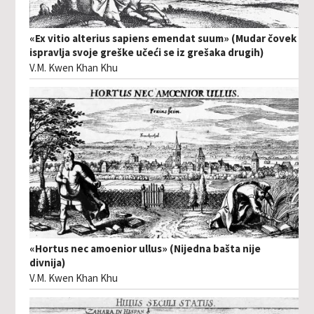
«Ex vitio alterius sapiens emendat suum» (Mudar čovek
ispravlja svoje greške učeći se iz grešaka drugih)
V.M. Kwen Khan Khu
«Hortus nec amoenior ullus» (Nijedna bašta nije
divnija)
V.M. Kwen Khan Khu