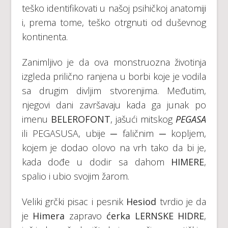
teško identifikovati u našoj psihičkoj anatomiji
i, prema tome, teško otrgnuti od duševnog
kontinenta.
Zanimljivo je da ova monstruozna životinja
izgleda prilično ranjena u borbi koje je vodila
sa drugim divljim stvorenjima. Međutim,
njegovi dani završavaju kada ga junak po
imenu
BELEROFONT
, jašući mitskog
PEGASA
ili PEGASUSA, ubije ─ faličnim ─ kopljem,
kojem je dodao olovo na vrh tako da bi je,
kada dođe u dodir sa dahom
HIMERE
,
spalio i ubio svojim žarom.
Veliki grčki pisac i pesnik
Hesiod
tvrdio je da
je
Himera
zapravo
ćerka LERNSKE HIDRE
,