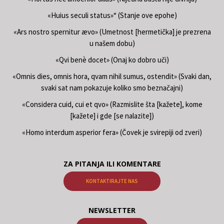
«Huius seculi status»“ (Stanje ove epohe)
«Ars nostro spernitur ævo» (Umetnost [hermetička] je prezrena
u našem dobu)
«Qvi benè docet» (Onaj ko dobro uči)
«Omnis dies, omnis hora, qvam nihil sumus, ostendit» (Svaki dan,
svaki sat nam pokazuje koliko smo beznačajni)
«Considera cuid, cui et qvo» (Razmislite šta [kažete], kome
[kažete] i gde [se nalazite])
«Homo interdum asperior fera» (Čovek je svirepiji od zveri)
ZA PITANJA ILI KOMENTARE
KONTAKTIRAJTE NAS
NEWSLETTER