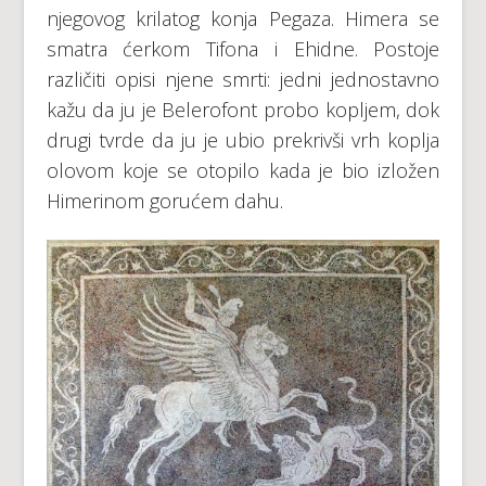
njegovog krilatog konja Pegaza. Himera se
smatra ćerkom Tifona i Ehidne. Postoje
različiti opisi njene smrti: jedni jednostavno
kažu da ju je Belerofont probo kopljem, dok
drugi tvrde da ju je ubio prekrivši vrh koplja
olovom koje se otopilo kada je bio izložen
Himerinom gorućem dahu.