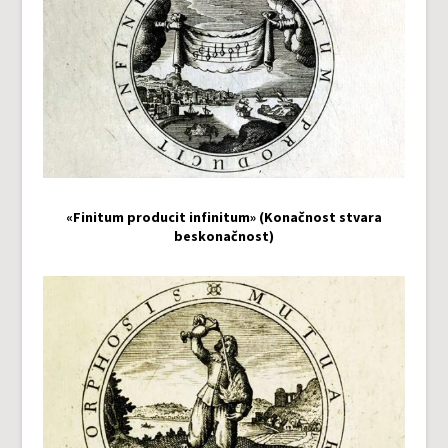
«Finitum producit infinitum» (Konačnost stvara
beskonačnost)