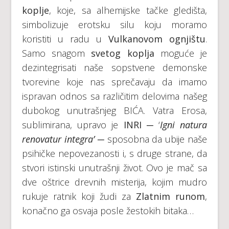
koplje
, koje, sa alhemijske tačke gledišta,
simbolizuje erotsku silu koju moramo
koristiti u radu u
Vulkanovom ognjištu
.
Samo snagom
svetog koplja
moguće je
dezintegrisati naše sopstvene demonske
tvorevine koje nas sprečavaju da imamo
ispravan odnos sa različitim delovima našeg
dubokog unutrašnjeg BIĆA. Vatra Erosa,
sublimirana, upravo je
INRI
─ ‘
Igni natura
renovatur integra’
─ sposobna da ubije naše
psihičke nepovezanosti i, s druge strane, da
stvori istinski unutrašnji život. Ovo je mač sa
dve oštrice drevnih misterija, kojim mudro
rukuje ratnik koji žudi za
Zlatnim runom
,
konačno ga osvaja posle žestokih bitaka…