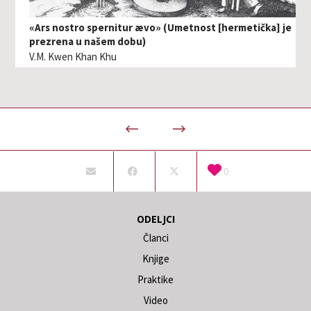
«Ars nostro spernitur ævo» (Umetnost [hermetička] je
prezrena u našem dobu)
V.M. Kwen Khan Khu
0
ODELJCI
Članci
Knjige
Praktike
Video