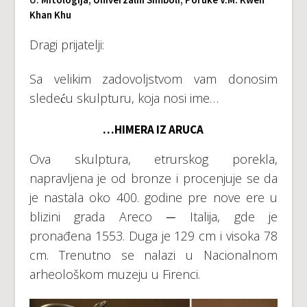
Khan Khu
Dragi prijatelji:
Sa velikim zadovoljstvom vam donosim
sledeću skulpturu, koja nosi ime…
…HIMERA IZ ARUCA
Ova skulptura, etrurskog porekla,
napravljena je od bronze i procenjuje se da
je nastala oko 400. godine pre nove ere u
blizini grada Areco ─ Italija, gde je
pronađena 1553. Duga je 129 cm i visoka 78
cm. Trenutno se nalazi u Nacionalnom
arheološkom muzeju u Firenci.