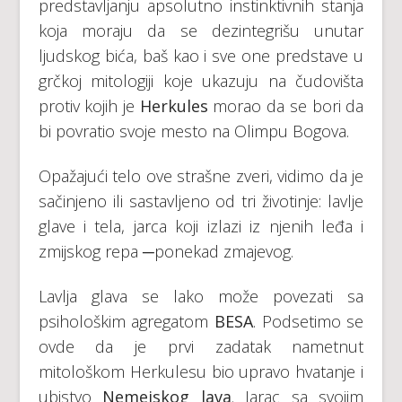
predstavljanju apsolutno instinktivnih stanja
koja moraju da se dezintegrišu unutar
ljudskog bića, baš kao i sve one predstave u
grčkoj mitologiji koje ukazuju na čudovišta
protiv kojih je
Herkules
morao da se bori da
bi povratio svoje mesto na Olimpu Bogova.
Opažajući telo ove strašne zveri, vidimo da je
sačinjeno ili sastavljeno od tri životinje: lavlje
glave i tela, jarca koji izlazi iz njenih leđa i
zmijskog repa ─ponekad zmajevog.
Lavlja glava se lako može povezati sa
psihološkim agregatom
BESA
. Podsetimo se
ovde da je prvi zadatak nametnut
mitološkom Herkulesu bio upravo hvatanje i
ubistvo
Nemejskog lava
. Jarac sa svojim