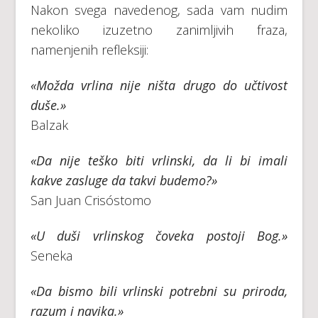
Nakon svega navedenog, sada vam nudim
nekoliko izuzetno zanimljivih fraza,
namenjenih refleksiji:
«Možda vrlina nije ništa drugo do učtivost
duše.»
Balzak
«Da nije teško biti vrlinski, da li bi imali
kakve zasluge da takvi budemo?»
San Juan Crisóstomo
«U duši vrlinskog čoveka postoji Bog.»
Seneka
«Da bismo bili vrlinski potrebni su priroda,
razum i navika.»