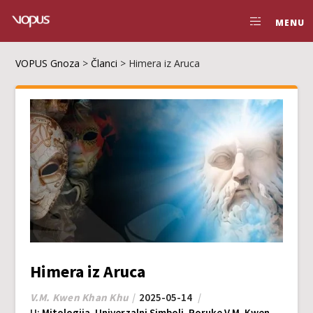
MENU
VOPUS Gnoza
>
Članci
>
Himera iz Aruca
Himera iz Aruca
V.M. Kwen Khan Khu
2025-05-14
U:
Mitologija
,
Univerzalni Simboli
,
Poruke V.M. Kwen