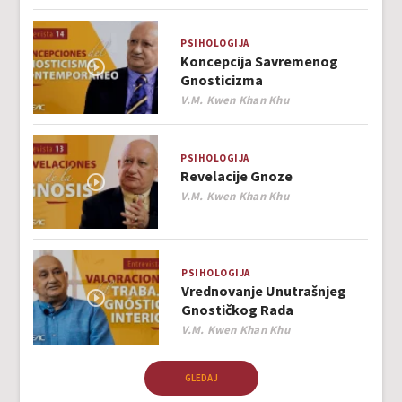
PSIHOLOGIJA
Koncepcija Savremenog
Gnosticizma
Author
V.M. Kwen Khan Khu
PSIHOLOGIJA
Revelacije Gnoze
Author
V.M. Kwen Khan Khu
PSIHOLOGIJA
Vrednovanje Unutrašnjeg
Gnostičkog Rada
Author
V.M. Kwen Khan Khu
GLEDAJ