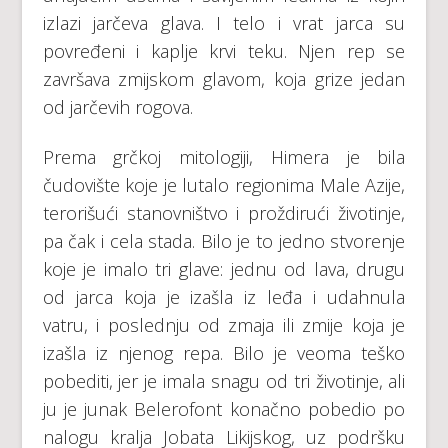
izlazi jarčeva glava. I telo i vrat jarca su
povređeni i kaplje krvi teku. Njen rep se
završava zmijskom glavom, koja grize jedan
od jarčevih rogova.
Prema grčkoj mitologiji, Himera je bila
čudovište koje je lutalo regionima Male Azije,
terorišući stanovništvo i proždirući životinje,
pa čak i cela stada. Bilo je to jedno stvorenje
koje je imalo tri glave: jednu od lava, drugu
od jarca koja je izašla iz leđa i udahnula
vatru, i poslednju od zmaja ili zmije koja je
izašla iz njenog repa. Bilo je veoma teško
pobediti, jer je imala snagu od tri životinje, ali
ju je junak Belerofont konačno pobedio po
nalogu kralja Jobata Likijskog, uz podršku