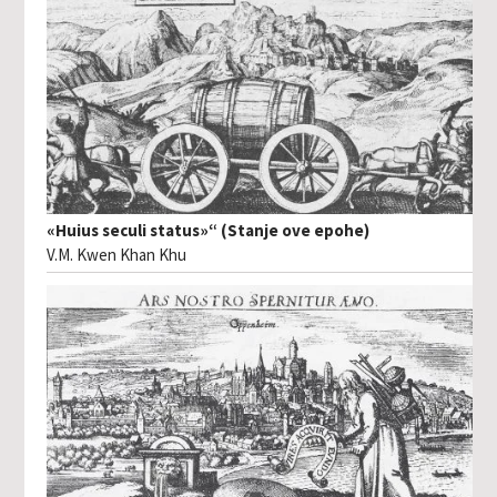
«Huius seculi status»“ (Stanje ove epohe)
V.M. Kwen Khan Khu