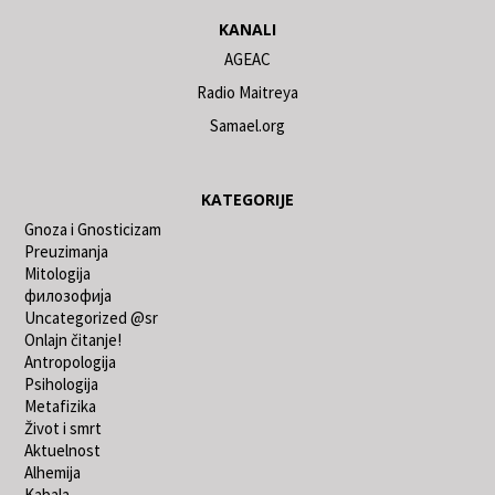
KANALI
AGEAC
Radio Maitreya
Samael.org
KATEGORIJE
Gnoza i Gnosticizam
Preuzimanja
Mitologija
филозофија
Uncategorized @sr
Onlajn čitanje!
Antropologija
Psihologija
Metafizika
Život i smrt
Aktuelnost
Alhemija
Kabala