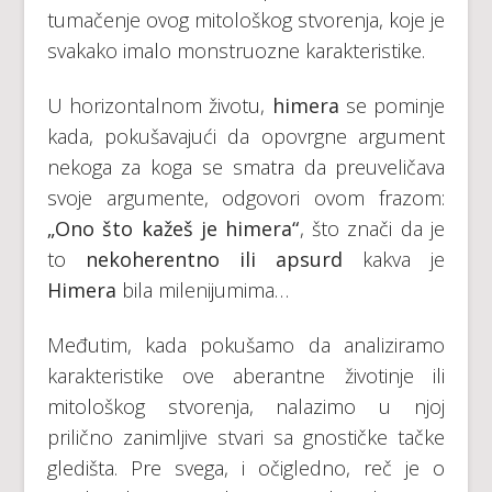
tumačenje ovog mitološkog stvorenja, koje je
svakako imalo monstruozne karakteristike.
U horizontalnom životu,
himera
se pominje
kada, pokušavajući da opovrgne argument
nekoga za koga se smatra da preuveličava
svoje argumente, odgovori ovom frazom:
„Ono što kažeš je himera“
, što znači da je
to
nekoherentno ili apsurd
kakva je
Himera
bila milenijumima…
Međutim, kada pokušamo da analiziramo
karakteristike ove aberantne životinje ili
mitološkog stvorenja, nalazimo u njoj
prilično zanimljive stvari sa gnostičke tačke
gledišta. Pre svega, i očigledno, reč je o