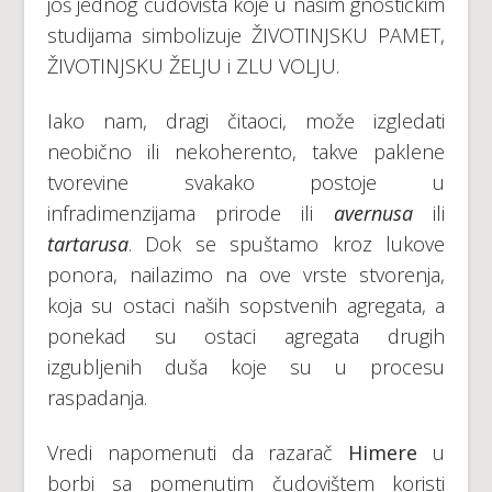
još jednog čudovišta koje u našim gnostičkim
studijama simbolizuje ŽIVOTINJSKU PAMET,
ŽIVOTINJSKU ŽELJU i ZLU VOLJU.
Iako nam, dragi čitaoci, može izgledati
neobično ili nekoherento, takve paklene
tvorevine svakako postoje u
infradimenzijama prirode ili
avernusa
ili
tartarusa
. Dok se spuštamo kroz lukove
ponora, nailazimo na ove vrste stvorenja,
koja su ostaci naših sopstvenih agregata, a
ponekad su ostaci agregata drugih
izgubljenih duša koje su u procesu
raspadanja.
Vredi napomenuti da razarač
Himere
u
borbi sa pomenutim čudovištem koristi