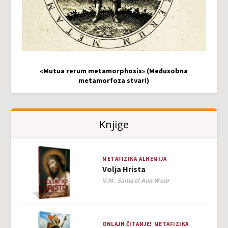
«Mutua rerum metamorphosis» (Međusobna
metamorfoza stvari)
Knjige
METAFIZIKA
ALHEMIJA
Volja Hrista
Author
V.M. Samael Aun Weor
ONLAJN ČITANJE!
METAFIZIKA