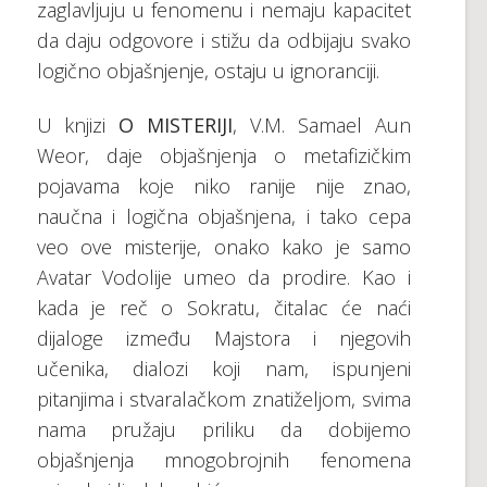
zaglavljuju u fenomenu i nemaju kapacitet
da daju odgovore i stižu da odbijaju svako
logično objašnjenje, ostaju u ignoranciji.
U knjizi
O MISTERIJI
, V.M. Samael Aun
Weor, daje objašnjenja o metafizičkim
pojavama koje niko ranije nije znao,
naučna i logična objašnjena, i tako cepa
veo ove misterije, onako kako je samo
Avatar Vodolije umeo da prodire. Kao i
kada je reč o Sokratu, čitalac će naći
dijaloge između Majstora i njegovih
učenika, dialozi koji nam, ispunjeni
pitanjima i stvaralačkom znatiželjom, svima
nama pružaju priliku da dobijemo
objašnjenja mnogobrojnih fenomena