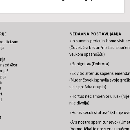
IJE
NEDAVNA POSTAVLJANJA
«In summis periculis homo vivit s
nosticizam
nja
(Čovek živi bezbrižno čak i suočen
velikom opasnošću)
ија
«Benignita» (Dobrota)
rized @sr
anje!
«Ex vitio alterius sapiens emend
gija
(Mudar čovek ispravlja svoje grešk
a
se iz grešaka drugih)
a
rt
«Hortus nec amoenior ullus» (Nij
st
nije divnija)
«Huius seculi status»“ (Stanje ov
a
«Ars nostro spernitur ævo» (Ume
[hermetička] je prezrena u našem