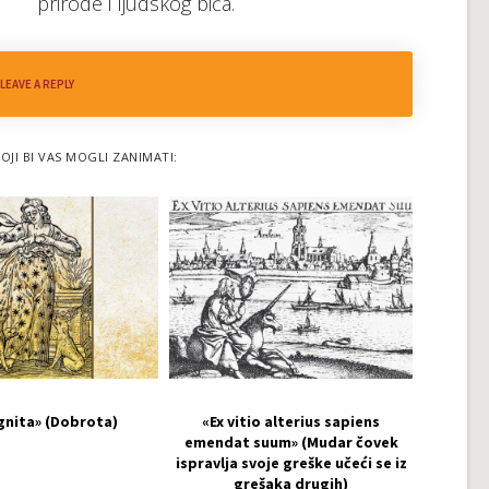
prirode i ljudskog bića.
LEAVE A REPLY
OJI BI VAS MOGLI ZANIMATI:
gnita» (Dobrota)
«Ex vitio alterius sapiens
emendat suum» (Mudar čovek
ispravlja svoje greške učeći se iz
grešaka drugih)