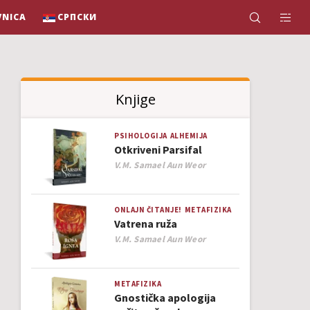
VNICA
СРПСКИ
Knjige
PSIHOLOGIJA
ALHEMIJA
Otkriveni Parsifal
Author
V.M. Samael Aun Weor
ONLAJN ČITANJE!
METAFIZIKA
Vatrena ruža
Author
V.M. Samael Aun Weor
METAFIZIKA
Gnostička apologija