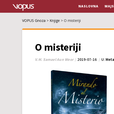
NASLOVNA
MAJS
VOPUS Gnoza
>
Knjige
>
O misteriji
O misteriji
V.M. Samael Aun Weor
2019-07-16
U:
Meta