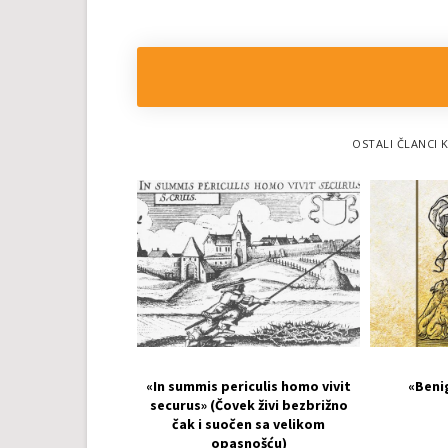
OSTALI ČLANCI K
«In summis periculis homo vivit
«Beni
securus» (Čovek živi bezbrižno
čak i suočen sa velikom
opasnošću)