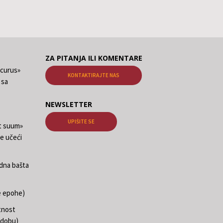
ZA PITANJA ILI KOMENTARE
ecurus»
KONTAKTIRAJTE NAS
 sa
NEWSLETTER
UPIŠITE SE
at suum»
e učeći
edna bašta
e epohe)
tnost
 dobu)