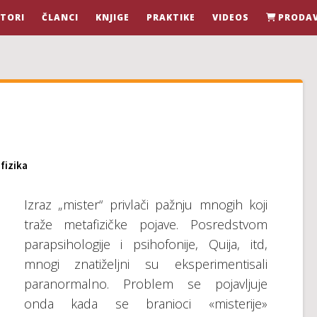
TORI
ČLANCI
KNJIGE
PRAKTIKE
VIDEOS
PRODA
fizika
Izraz „mister“ privlači pažnju mnogih koji
traže metafizičke pojave. Posredstvom
parapsihologije i psihofonije, Quija, itd,
mnogi znatiželjni su eksperimentisali
paranormalno. Problem se pojavljuje
onda kada se branioci «misterije»