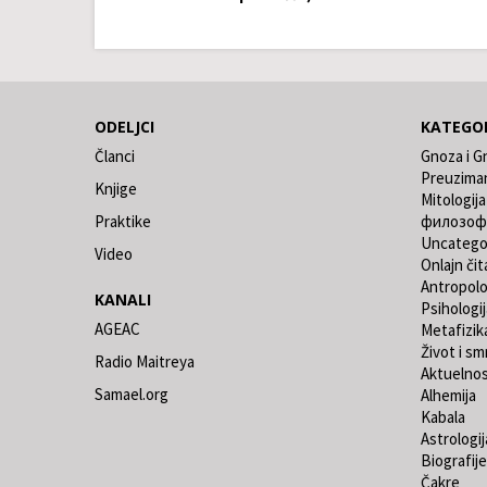
ODELJCI
KATEGOR
Članci
Gnoza i G
Preuzima
Knjige
Mitologija
Praktike
филозоф
Uncatego
Video
Onlajn čit
Antropolo
KANALI
Psihologij
AGEAC
Metafizik
Život i sm
Radio Maitreya
Aktuelno
Samael.org
Alhemija
Kabala
Astrologij
Biografije
Čakre