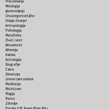
Preuzimanja
Mitologija
филозофија
Uncategorized @sr
Onlajn čitanje!
Antropologija
Psihologija
Metafizika
Život i smrt
Aktuelnost
Alhemija
Kabala
Astrologija
Biografije
Čakre
Dimenzije
Univerzalni simboli
Meditacija
Misticizam
Magija
Razno
Zdravlje
Poruke V.M. Kwen Khan Khu