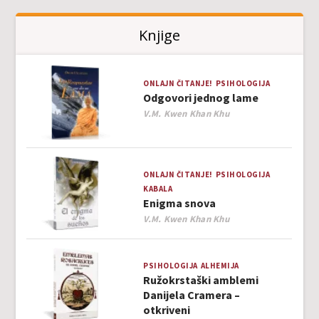
Knjige
ONLAJN ČITANJE!
PSIHOLOGIJA
Odgovori jednog lame
Author
V.M. Kwen Khan Khu
ONLAJN ČITANJE!
PSIHOLOGIJA
KABALA
Enigma snova
Author
V.M. Kwen Khan Khu
PSIHOLOGIJA
ALHEMIJA
Ružokrstaški amblemi
Danijela Cramera –
otkriveni