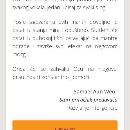
svakog vokala, jedan udisaj za svaki slog.
Posle izgovaranja ovih mantri dovoljno je
ostati u stanju mira i opušteno. Student će
ostati u dubokoj tišini ostavljajući da mantre
odrade i završe svoj efekat na njegovom
mozgu.
Onda će se zahvaliti Ocu na njegovoj
prisutnosti i konstantnoj pomoći.
Samael Aun Weor
Stari priručnik predavača
Razvijanje inteligencije
LEAVE A REPLY