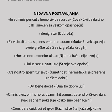
NEDAVNA POSTAVLJANJA
«In summis periculis homo vivit securus» (Čovek živi bezbrižno
čak i suočen sa velikom opasnošću)
«Benignita» (Dobrota)
«Ex vitio alterius sapiens emendat suum» (Mudar čovek ispravlja
svoje greške učeći se iz grešaka drugih)
«Hortus nec amoenior ullus» (Nijedna bašta nije divnija)
«Huius seculi status»“ (Stanje ove epohe)
«Ars nostro spernitur ævo» (Umetnost [hermetička] je prezrena
u našem dobu)
«Qvi benè docet» (Onaj ko dobro uči)
«Omnis dies, omnis hora, qvam nihil sumus, ostendit» (Svaki dan,
svaki sat nam pokazuje koliko smo beznačajni)
«Considera cuid, cui et qvo» (Razmislite šta [kažete], kome