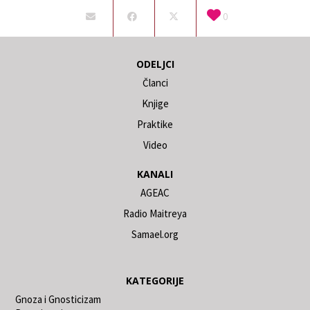
0
ODELJCI
Članci
Knjige
Praktike
Video
KANALI
AGEAC
Radio Maitreya
Samael.org
KATEGORIJE
Gnoza i Gnosticizam