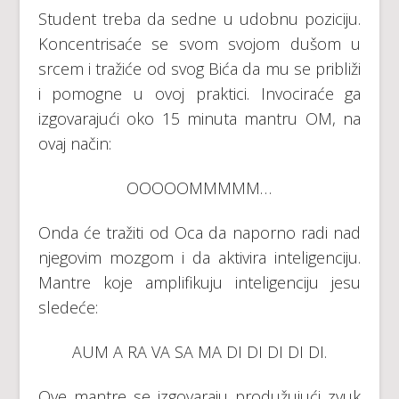
Student treba da sedne u udobnu poziciju.
Koncentrisaće se svom svojom dušom u
srcem i tražiće od svog Bića da mu se približi
i pomogne u ovoj praktici. Invociraće ga
izgovarajući oko 15 minuta mantru OM, na
ovaj način:
OOOOOMMMMM…
Onda će tražiti od Oca da naporno radi nad
njegovim mozgom i da aktivira inteligenciju.
Mantre koje amplifikuju inteligenciju jesu
sledeće:
AUM A RA VA SA MA DI DI DI DI DI.
Ove mantre se izgovaraju produžujući zvuk