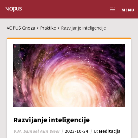
MENU
VOPUS Gnoza
>
Praktike
>
Razvijanje inteligencije
Razvijanje inteligencije
V.M. Samael Aun Weor
2023-10-24
U:
Meditacija