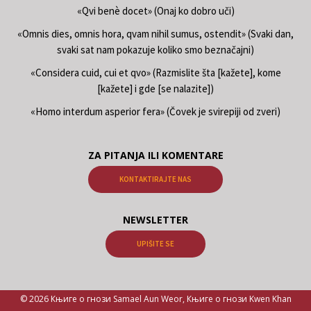
«Qvi benè docet» (Onaj ko dobro uči)
«Omnis dies, omnis hora, qvam nihil sumus, ostendit» (Svaki dan,
svaki sat nam pokazuje koliko smo beznačajni)
«Considera cuid, cui et qvo» (Razmislite šta [kažete], kome
[kažete] i gde [se nalazite])
«Homo interdum asperior fera» (Čovek je svirepiji od zveri)
ZA PITANJA ILI KOMENTARE
KONTAKTIRAJTE NAS
NEWSLETTER
UPIŠITE SE
© 2026 Књиге о гнози Samael Aun Weor, Књиге о гнози Kwen Khan