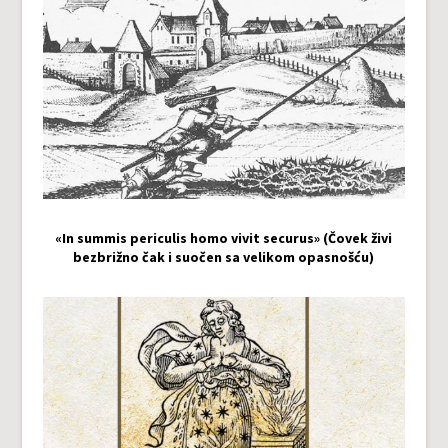
«In summis periculis homo vivit securus» (Čovek živi
bezbrižno čak i suočen sa velikom opasnošću)