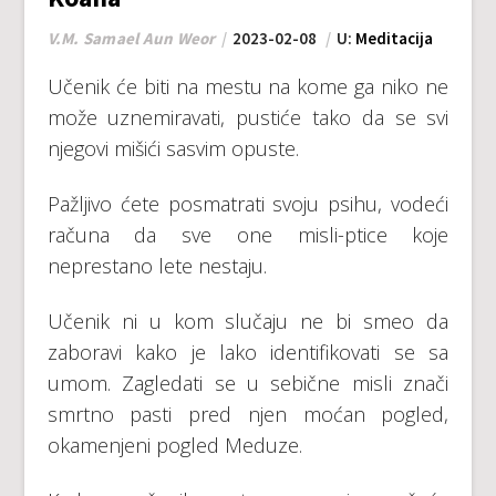
V.M. Samael Aun Weor
2023-02-08
U:
Meditacija
Učenik će biti na mestu na kome ga niko ne
može uznemiravati, pustiće tako da se svi
njegovi mišići sasvim opuste.
Pažljivo ćete posmatrati svoju psihu, vodeći
računa da sve one misli-ptice koje
neprestano lete nestaju.
Učenik ni u kom slučaju ne bi smeo da
zaboravi kako je lako identifikovati se sa
umom. Zagledati se u sebične misli znači
smrtno pasti pred njen moćan pogled,
okamenjeni pogled Meduze.