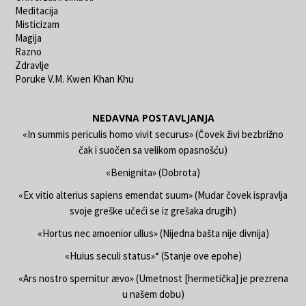
Meditacija
Misticizam
Magija
Razno
Zdravlje
Poruke V.M. Kwen Khan Khu
NEDAVNA POSTAVLJANJA
«In summis periculis homo vivit securus» (Čovek živi bezbrižno
čak i suočen sa velikom opasnošću)
«Benignita» (Dobrota)
«Ex vitio alterius sapiens emendat suum» (Mudar čovek ispravlja
svoje greške učeći se iz grešaka drugih)
«Hortus nec amoenior ullus» (Nijedna bašta nije divnija)
«Huius seculi status»“ (Stanje ove epohe)
«Ars nostro spernitur ævo» (Umetnost [hermetička] je prezrena
u našem dobu)