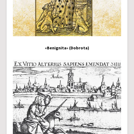
«Benignita» (Dobrota)