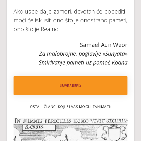
Ako uspe da je zamori, devotan će pobediti i
moći će iskusiti ono što je onostrano pameti,
ono što je Realno.
Samael Aun Weor
Za malobrojne, poglavlje «Sunyata»
Smirivanje pameti uz pomoć Koana
LEAVE A REPLY
OSTALI ČLANCI KOJI BI VAS MOGLI ZANIMATI: