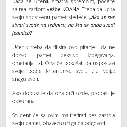
Kada se učenik smatra spremnim, počeće
sa realizacijom
vežbe KOANA
. Treba da upita
svoju sopstvenu pamet sledeće:
„Ako se sve
stvari svode na jedinicu, na šta se onda svodi
jedinica?“
Učenik treba da fiksira ovo pitanje i da ne
dozvoli pameti bekstvo, izbegavanja,
ometanja, itd. Ona će pokušati da uspostavi
svoje podle kriterijume, svoju zlu volju:
snagu zveri…
Ako dopustite da ona drži uzde, propast je
osigurana.
Student će sa ovim maltretirati bez zastoja
svoju pamet, obavezujući ga da odgovori.