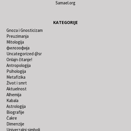
Samael.org
KATEGORIJE
Gnoza i Gnosticizam
Preuzimanja
Mitologija
филозофија
Uncategorized @sr
Onlajn čitanje!
Antropologija
Psihologija
Metafizika
Život i smrt
Aktuelnost
Alhemija
Kabala
Astrologija
Biografije
Čakre
Dimenzije
Univerzalni simboli