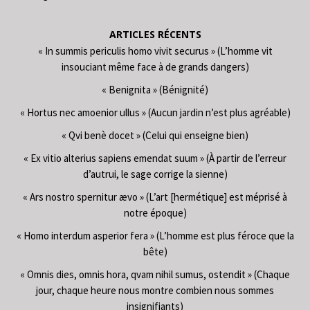
ARTICLES RÉCENTS
« In summis periculis homo vivit securus » (L’homme vit
insouciant même face à de grands dangers)
« Benignita » (Bénignité)
« Hortus nec amoenior ullus » (Aucun jardin n’est plus agréable)
« Qvi benè docet » (Celui qui enseigne bien)
« Ex vitio alterius sapiens emendat suum » (À partir de l’erreur
d’autrui, le sage corrige la sienne)
« Ars nostro spernitur ævo » (L’art [hermétique] est méprisé à
notre époque)
« Homo interdum asperior fera » (L’homme est plus féroce que la
bête)
« Omnis dies, omnis hora, qvam nihil sumus, ostendit » (Chaque
jour, chaque heure nous montre combien nous sommes
insignifiants)