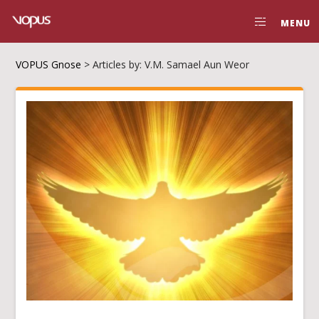
MENU
VOPUS Gnose
>
Articles by: V.M. Samael Aun Weor