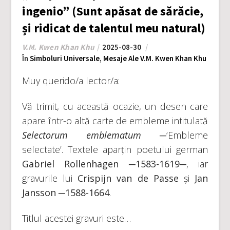
ingenio” (Sunt apăsat de sărăcie,
și ridicat de talentul meu natural)
V.M. Kwen Khan Khu
2025-08-30
În
Simboluri Universale
,
Mesaje Ale V.M. Kwen Khan Khu
Muy querido/a lector/a:
Vă trimit, cu această ocazie, un desen care
apare într-o altă carte de embleme intitulată
Selectorum emblematum
─‘Embleme
selectate’. Textele aparțin poetului german
Gabriel Rollenhagen
─
1583-1619
─, iar
gravurile lui
Crispijn van de Passe
și
Jan
Jansson
─
1588-1664
.
Titlul acestei gravuri este…