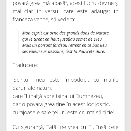
povară grea mă apasă”, acest lucru devine și
mai clar în versul care este adăugat în
franceza veche, să vedem:
Mon esprit est orne des grands dons de Nature,
qui le tirent en haut jusqu´au secret de Dieu,
Mais un poisant fardeau retient en ce bas lieu
ses valeureux dessains, c´est la Pauvreté dure.
Traducere:
‘Spiritul meu este împodobit cu marile
daruri ale naturii,
care îl înalță spre taina lui Dumnezeu,
dar o povară grea ține în acest loc josnic,
curajoasele sale țeluri, este crunta sărăcie’.
Cu siguranță, Tatăl ne vrea cu El, însă cele