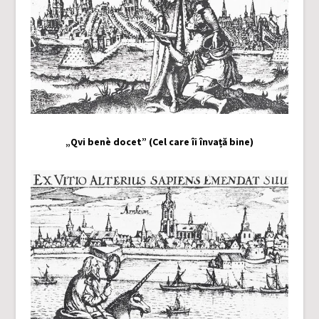
„Qvi benè docet” (Cel care îi învață bine)