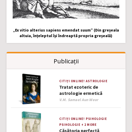
„Ex vitio alterius sapiens emendat suum” (Din greșeala
altuia, înțeleptul își îndreaptă propria greșeală)
Publicații
CITIȚI ONLINE!
ASTROLOGIE
Tratat ezoteric de
astrologie ermetică
Author
V.M. Samael Aun Weor
CITIȚI ONLINE!
PSIHOLOGIE
PSIHOLOGIE
+ 2 MORE
Căsătoria perfectă