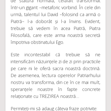
de statură normală, celălalt transformat
într-un gigant –metaforic vorbind. În cele din
urmă, talentul lui David –folosind ca armă o
Piatră– l-a doborât și l-a învins. Evident,
trebuie să vedem în acea Piatră, Piatra
Filosofală, care este arma noastră secretă
împotriva obstinatului Ego.
Este incontestabil că trebuie să ne
intensificăm năzuințele zi de zi prin practicile
pe care ni le oferă sacra noastră doctrină.
De asemenea, lectura operelor Patriarhului
nostru va transforma, din ce în ce mai mult,
speranțele noastre în fapte concrete
relaționate cu TREZIREA noastră…
Permiteți-mi să adaug câteva fraze potrivite: