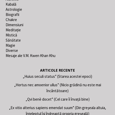
Kabală
Astrologie
Biografii
Chakre
Dimensiuni
Meditație
Mistică
Sănătate
Magie
Diverse
Mesaje ale V.M. Kwen Khan Khu
ARTICOLE RECENTE
„Huius seculi status” (Starea acestei epoci)
„Hortus nec amoenior ullus” (Nicio grădină nu este mai
încântătoare)
„Qvi benè docet” (Cel care îi învață bine)
„Ex vitio alterius sapiens emendat suum” (Din greșeala altuia,
înțeleptul își îndreaptă propria greșeală)