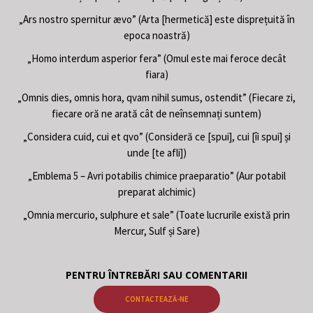
„Ars nostro spernitur ævo” (Arta [hermetică] este disprețuită în
epoca noastră)
„Homo interdum asperior fera” (Omul este mai feroce decât
fiara)
„Omnis dies, omnis hora, qvam nihil sumus, ostendit” (Fiecare zi,
fiecare oră ne arată cât de neînsemnați suntem)
„Considera cuid, cui et qvo” (Consideră ce [spui], cui [îi spui] și
unde [te afli])
„Emblema 5 – Avri potabilis chimice praeparatio” (Aur potabil
preparat alchimic)
„Omnia mercurio, sulphure et sale” (Toate lucrurile există prin
Mercur, Sulf și Sare)
PENTRU ÎNTREBĂRI SAU COMENTARII
CONTACTEAZĂ-NE