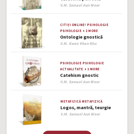
Author
V.M. Samael Aun Weor
CITIȚI ONLINE!
PSIHOLOGIE
PSIHOLOGIE
+ 2 MORE
Ontologie gnostică
Author
V.M. Kwen Khan Khu
PSIHOLOGIE
PSIHOLOGIE
ACTUALITATE
+ 1 MORE
Catehism gnostic
Author
V.M. Samael Aun Weor
METAFIZICĂ
METAFIZICĂ
Logos, mantră, teurgie
Author
V.M. Samael Aun Weor