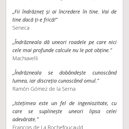
„Fii îndrăzneț și ai încredere în tine. Vai de
tine dacă ți-e frică!”
Seneca
„Îndrăzneala dă uneori roadele pe care nici
cele mai profunde calcule nu le pot obține.”
Machiavelli
„Îndrăzneala se dobândește cunoscând
lumea, iar discreția cunoscând omul.”
Ramón Gómez de la Serna
„Istețimea este un fel de ingeniozitate, cu
care se suplinește uneori lipsa celei
adevărate.”
François de La Rochefoucauld