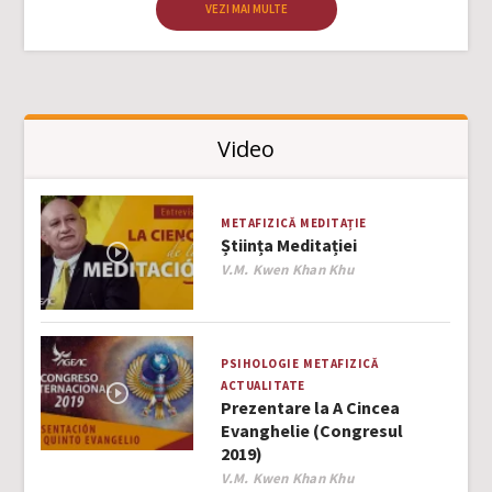
VEZI MAI MULTE
Video
METAFIZICĂ
MEDITAȚIE
Știința Meditației
Author
V.M. Kwen Khan Khu
PSIHOLOGIE
METAFIZICĂ
ACTUALITATE
Prezentare la A Cincea
Evanghelie (Congresul
2019)
Author
V.M. Kwen Khan Khu