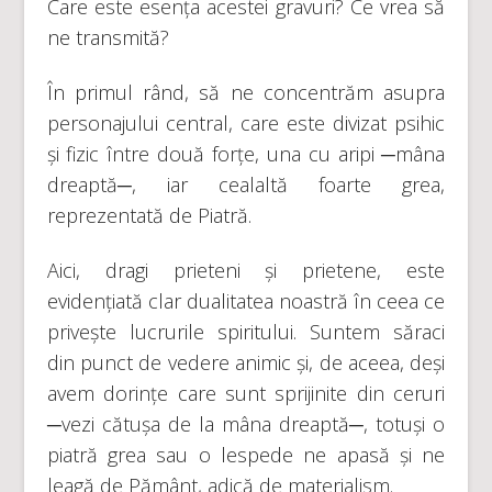
Care este esența acestei gravuri? Ce vrea să
ne transmită?
În primul rând, să ne concentrăm asupra
personajului central, care este divizat psihic
și fizic între două forțe, una cu aripi ─mâna
dreaptă─, iar cealaltă foarte grea,
reprezentată de Piatră.
Aici, dragi prieteni și prietene, este
evidențiată clar dualitatea noastră în ceea ce
privește lucrurile spiritului. Suntem săraci
din punct de vedere animic și, de aceea, deși
avem dorințe care sunt sprijinite din ceruri
─vezi cătușa de la mâna dreaptă─, totuși o
piatră grea sau o lespede ne apasă și ne
leagă de Pământ, adică de materialism.