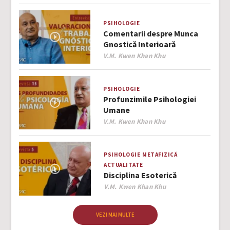
PSIHOLOGIE
Comentarii despre Munca
Gnostică Interioară
Author
V.M. Kwen Khan Khu
PSIHOLOGIE
Profunzimile Psihologiei
Umane
Author
V.M. Kwen Khan Khu
PSIHOLOGIE
METAFIZICĂ
ACTUALITATE
Disciplina Esoterică
Author
V.M. Kwen Khan Khu
VEZI MAI MULTE