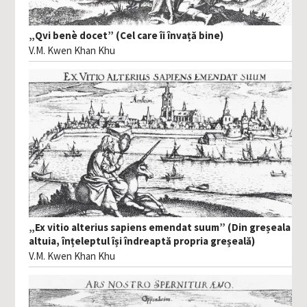
„Qvi benè docet” (Cel care îi învață bine)
V.M. Kwen Khan Khu
„Ex vitio alterius sapiens emendat suum” (Din greșeala
altuia, înțeleptul își îndreaptă propria greșeală)
V.M. Kwen Khan Khu