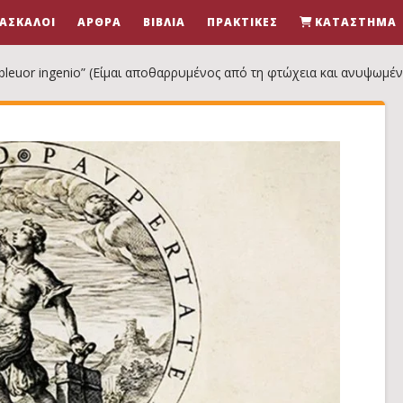
ΆΣΚΑΛΟΙ
ΆΡΘΡΑ
ΒΙΒΛΊΑ
ΠΡΑΚΤΙΚΈΣ
ΚΑΤΆΣΤΗΜΑ
bleuor ingenio” (Είμαι αποθαρρυμένος από τη φτώχεια και ανυψωμέ