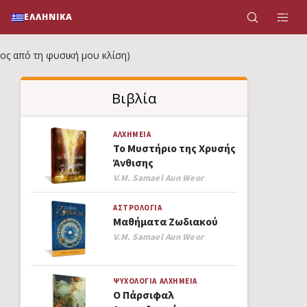
ΕΛΛΗΝΙΚΆ
νος από τη φυσική μου κλίση)
Βιβλία
ΑΛΧΗΜΕΊΑ
Το Μυστήριο της Χρυσής
Άνθισης
Author
V.M. Samael Aun Weor
ΑΣΤΡΟΛΟΓΊΑ
Μαθήματα Ζωδιακού
Author
V.M. Samael Aun Weor
ΨΥΧΟΛΟΓΊΑ
ΑΛΧΗΜΕΊΑ
Ο Πάρσιφαλ