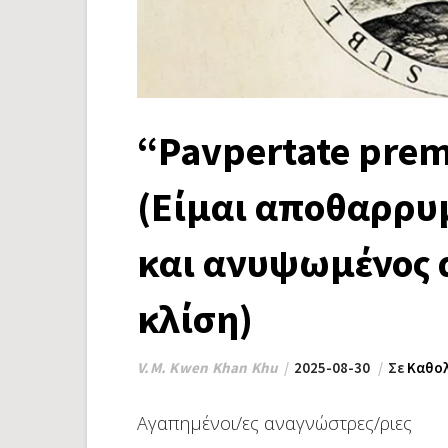
“Pavpertate prem
(Είμαι αποθαρρυ
και ανυψωμένος 
κλίση)
V.M. Kwen Khan Khu
2025-08-30
Σε
Καθολ
Αγαπημένοι/ες αναγνώστρες/ριες