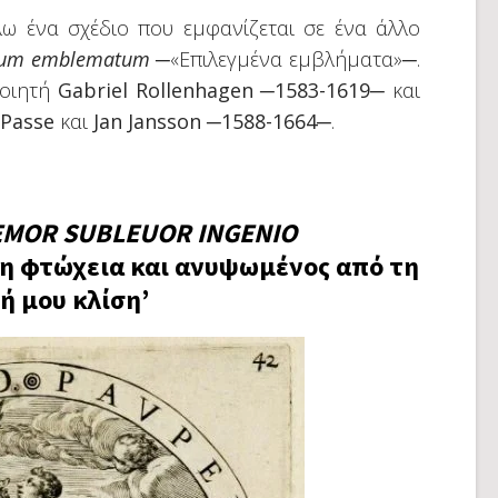
λω ένα σχέδιο που εμφανίζεται σε ένα άλλο
orum emblematum
─«Επιλεγμένα εμβλήματα»─.
ποιητή
Gabriel Rollenhagen ─1583-1619─
και
 Passe
και
Jan Jansson ─1588-1664─
.
EMOR SUBLEUOR INGENIO
τη φτώχεια και ανυψωμένος από τη
ή μου κλίση’