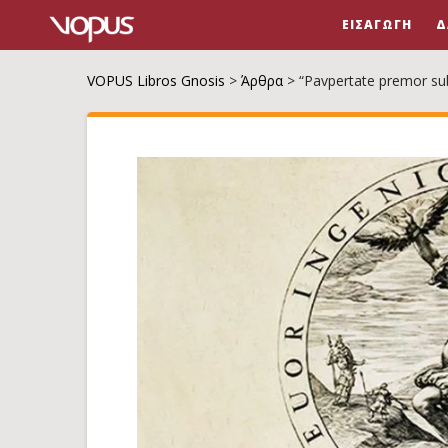
ΕΙΣΑΓΩΓΉ
Δ
VOPUS Libros Gnosis
>
Άρθρα
>
“Pavpertate premor su