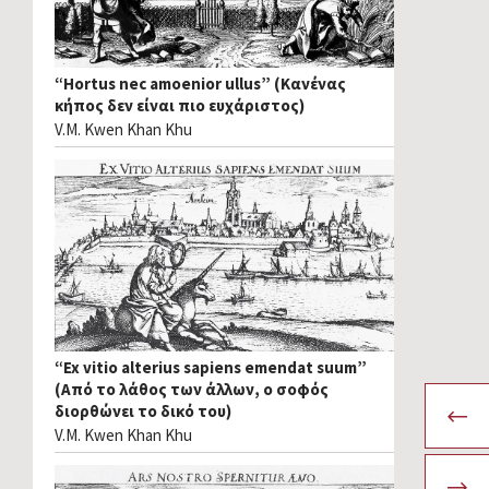
“Hortus nec amoenior ullus” (Κανένας
κήπος δεν είναι πιο ευχάριστος)
V.M. Kwen Khan Khu
“Ex vitio alterius sapiens emendat suum”
(Από το λάθος των άλλων, ο σοφός
διορθώνει το δικό του)
V.M. Kwen Khan Khu