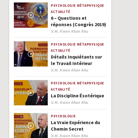
PSYCHOLOGIE
MÉTAPHYSIQUE
ACTUALITÉ
6 – Questions et
réponses (Congrès 2019)
Author
V.M. Kwen Khan Khu
PSYCHOLOGIE
MÉTAPHYSIQUE
ACTUALITÉ
Détails Inquiétants sur
le Travail Intérieur
Author
V.M. Kwen Khan Khu
PSYCHOLOGIE
MÉTAPHYSIQUE
ACTUALITÉ
La Discipline Ésotérique
Author
V.M. Kwen Khan Khu
PSYCHOLOGIE
La Vraie Expérience du
Chemin Secret
Author
V.M. Kwen Khan Khu