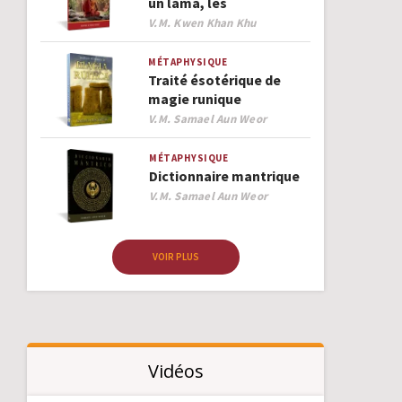
un lama, les
Author
V.M. Kwen Khan Khu
MÉTAPHYSIQUE
Traité ésotérique de
magie runique
Author
V.M. Samael Aun Weor
MÉTAPHYSIQUE
Dictionnaire mantrique
Author
V.M. Samael Aun Weor
VOIR PLUS
Vidéos