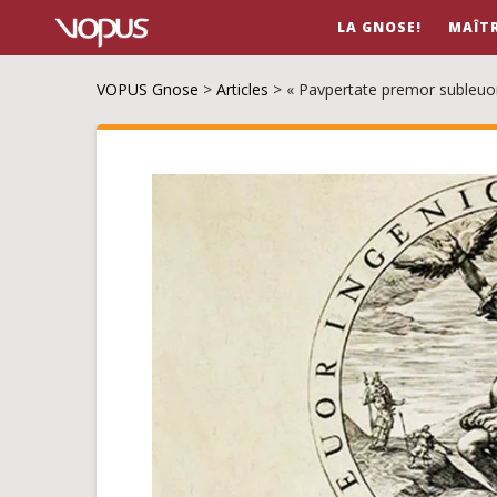
LA GNOSE!
MAÎT
VOPUS Gnose
>
Articles
>
« Pavpertate premor subleuor i