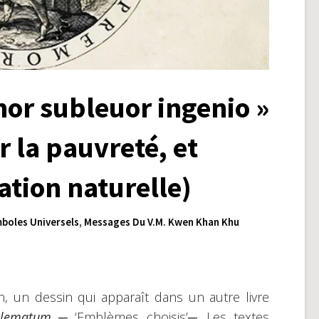
or subleuor ingenio »
r la pauvreté, et
nation naturelle)
boles Universels
,
Messages Du V.M. Kwen Khan Khu
on, un dessin qui apparaît dans un autre livre
blematum
─ ‘Emblèmes choisis’─. Les textes