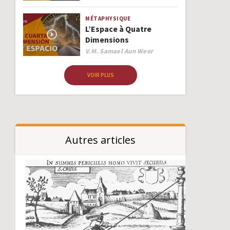
MÉTAPHYSIQUE
L’Espace à Quatre
Dimensions
Author
V.M. Samael Aun Weor
VOIR PLUS
Autres articles