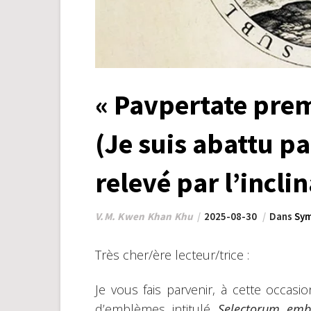
« Pavpertate prem
(Je suis abattu pa
relevé par l’incli
V.M. Kwen Khan Khu
2025-08-30
Dans
Sym
Très cher/ère lecteur/trice :
Je vous fais parvenir, à cette occasi
d’emblèmes intitulé
Selectorum em