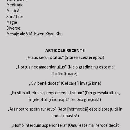
Meditație
Mistică
Sănătate
Magie
Diverse
Mesaje ale V.M. Kwen Khan Khu
ARTICOLE RECENTE
„Huius seculi status” (Starea acestei epoci)
„Hortus nec amoenior ullus” (Nicio grădină nu este mai
încântătoare)
„Qvi benè docet” (Cel care îi învață bine)
„Ex vitio alterius sapiens emendat suum” (Din greșeala altuia,
înțeleptul își îndreaptă propria greșeală)
„Ars nostro spernitur ævo” (Arta [hermetică] este disprețuită în
epoca noastră)
„Homo interdum asperior fera” (Omul este mai feroce decât