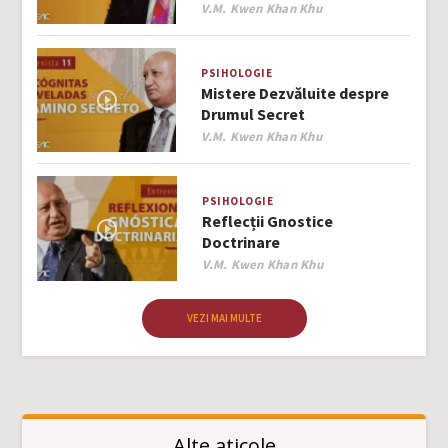
Author
V.M. Kwen Khan Khu
PSIHOLOGIE
Mistere Dezvăluite despre
Drumul Secret
Author
V.M. Kwen Khan Khu
PSIHOLOGIE
Reflecții Gnostice
Doctrinare
Author
V.M. Kwen Khan Khu
VEZI MAI MULTE
Alte aticole