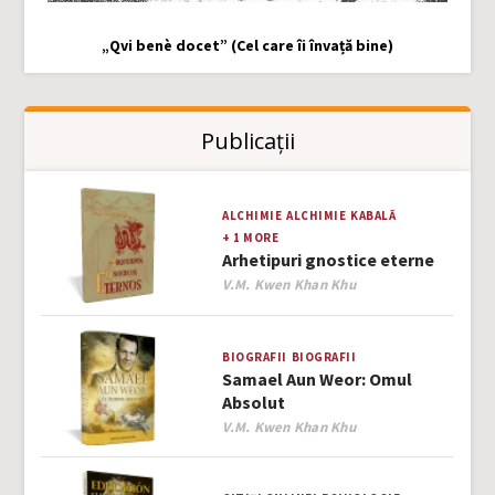
„Qvi benè docet” (Cel care îi învață bine)
Publicații
ALCHIMIE
ALCHIMIE
KABALĂ
+ 1 MORE
Arhetipuri gnostice eterne
Author
V.M. Kwen Khan Khu
BIOGRAFII
BIOGRAFII
Samael Aun Weor: Omul
Absolut
Author
V.M. Kwen Khan Khu