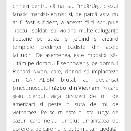
chinezi pentru că nu i-au împărtășit crezul
fanatic marxist-leninist și, de parcă asta nu
ar fi fost suficient, a anexat fără scrupule
Tibetul, soldații săi violând multe călugărițe
tibetane pe străzi și jefuind și arzând
templele credinței budiste din acele
latitudini. De asemenea, este imposibil să-i
uităm pe domnul Eisenhower și pe domnul
Richard Nixon, care, dorind să implanteze
un CAPITALISM brutal, au declanșat
binecunoscutul
război din Vietnam
, în care
și-au pierdut viața cincizeci de mii de
americani și peste o sută de mii de
vietnamezi. Pe scurt, este o listă lungă de
cazuri care ne-au umplut umanitatea de
durere și pe care nu le putem uita niciodată.