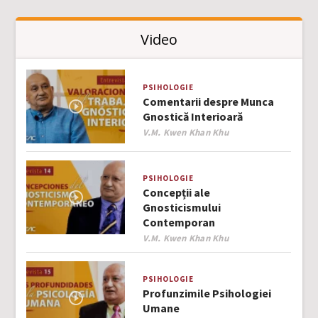
Video
PSIHOLOGIE
Comentarii despre Munca
Gnostică Interioară
Author
V.M. Kwen Khan Khu
PSIHOLOGIE
Concepții ale
Gnosticismului
Contemporan
Author
V.M. Kwen Khan Khu
PSIHOLOGIE
Profunzimile Psihologiei
Umane