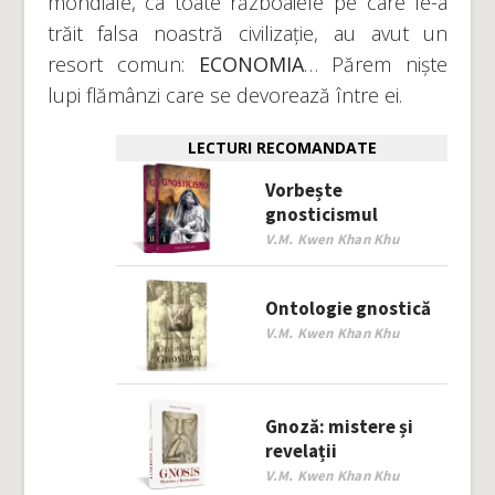
mondiale, ca toate războaiele pe care le-a
trăit falsa noastră civilizație, au avut un
resort comun:
ECONOMIA
… Părem niște
lupi flămânzi care se devorează între ei.
LECTURI RECOMANDATE
Vorbește
gnosticismul
V.M. Kwen Khan Khu
Ontologie gnostică
V.M. Kwen Khan Khu
Gnoză: mistere și
revelații
V.M. Kwen Khan Khu