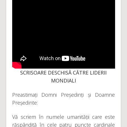
SCRISOARE DESCHISĂ CĂTRE LIDERII
MONDIAL
I
Preastimați Domni Președinți și Doamne
Președinte:
Vă scriem în numele umanității care este
răspândită în cele patru puncte cardinale