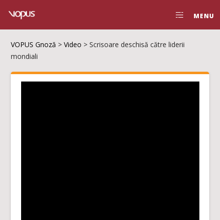
MENU
VOPUS Gnoză
>
Video
>
Scrisoare deschisă către liderii
mondiali