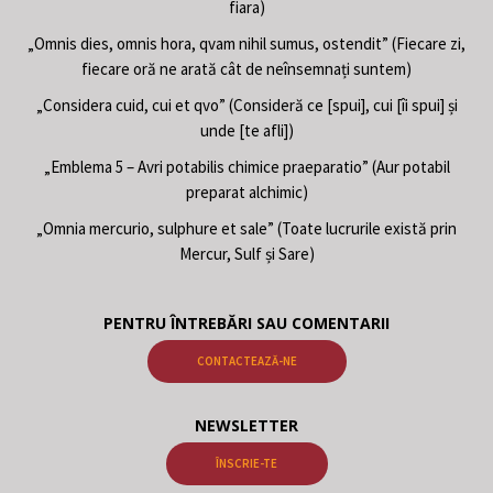
fiara)
„Omnis dies, omnis hora, qvam nihil sumus, ostendit” (Fiecare zi,
fiecare oră ne arată cât de neînsemnați suntem)
„Considera cuid, cui et qvo” (Consideră ce [spui], cui [îi spui] și
unde [te afli])
„Emblema 5 – Avri potabilis chimice praeparatio” (Aur potabil
preparat alchimic)
„Omnia mercurio, sulphure et sale” (Toate lucrurile există prin
Mercur, Sulf și Sare)
PENTRU ÎNTREBĂRI SAU COMENTARII
CONTACTEAZĂ-NE
NEWSLETTER
ÎNSCRIE-TE