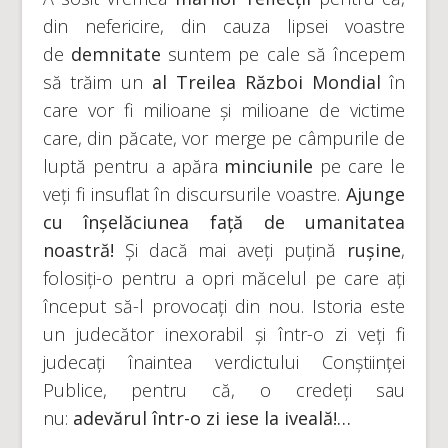
din nefericire, din cauza lipsei voastre
de
demnitate
suntem pe cale să începem
să trăim un
al Treilea Război Mondial
în
care vor fi milioane și milioane de victime
care, din păcate, vor merge pe câmpurile de
luptă pentru a apăra
minciunile
pe care le
veți fi insuflat în discursurile voastre.
Ajunge
cu înșelăciunea față de umanitatea
noastră!
Și dacă mai aveți puțină
rușine
,
folosiți-o pentru a opri măcelul pe care ați
început să-l provocați din nou. Istoria este
un judecător inexorabil și într-o zi veți fi
judecați înaintea verdictului Conștiinței
Publice, pentru că, o credeți sau
nu:
adevărul într-o zi iese la iveală!…