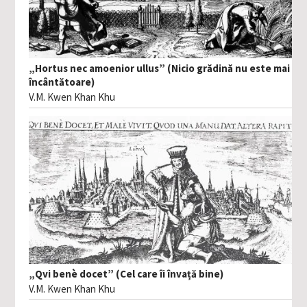
„Hortus nec amoenior ullus” (Nicio grădină nu este mai
încântătoare)
V.M. Kwen Khan Khu
„Qvi benè docet” (Cel care îi învață bine)
V.M. Kwen Khan Khu