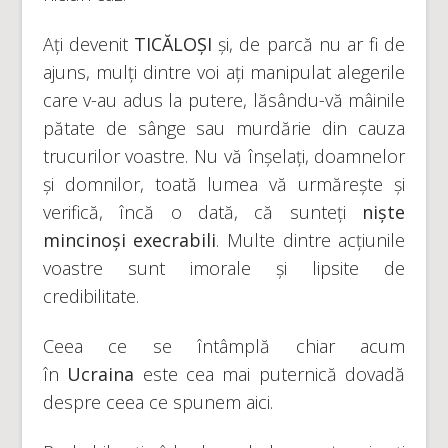
Ați devenit
TICĂLOȘI
și, de parcă nu ar fi de
ajuns, mulți dintre voi ați manipulat alegerile
care v-au adus la putere, lăsându-vă mâinile
pătate de sânge sau murdărie din cauza
trucurilor voastre. Nu vă înșelați, doamnelor
și domnilor, toată lumea vă urmărește și
verifică, încă o dată, că sunteți
niște
mincinoși execrabili
. Multe dintre acțiunile
voastre sunt imorale și lipsite de
credibilitate.
Ceea ce se întâmplă chiar acum
în
Ucraina
este cea mai puternică dovadă
despre ceea ce spunem aici.