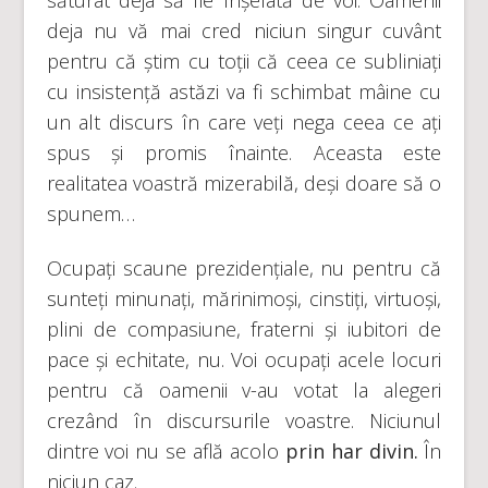
săturat deja să fie înșelată de voi. Oamenii
deja nu vă mai cred niciun singur cuvânt
pentru că știm cu toții că ceea ce subliniați
cu insistență astăzi va fi schimbat mâine cu
un alt discurs în care veți nega ceea ce ați
spus și promis înainte. Aceasta este
realitatea voastră mizerabilă, deși doare să o
spunem…
Ocupați scaune prezidențiale, nu pentru că
sunteți minunați, mărinimoși, cinstiți, virtuoși,
plini de compasiune, fraterni și iubitori de
pace și echitate, nu. Voi ocupați acele locuri
pentru că oamenii v-au votat la alegeri
crezând în discursurile voastre. Niciunul
dintre voi nu se află acolo
prin har divin.
În
niciun caz.