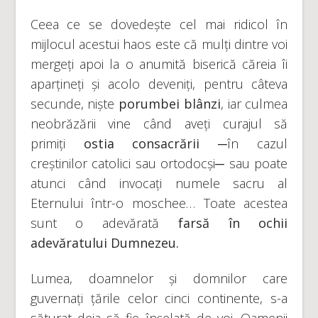
Ceea ce se dovedește cel mai ridicol în
mijlocul acestui haos este că mulți dintre voi
mergeți apoi la o anumită biserică căreia îi
aparțineți și acolo deveniți, pentru câteva
secunde, niște
porumbei blânzi
, iar culmea
neobrăzării vine când aveți curajul să
primiți
ostia consacrării
─în cazul
creștinilor catolici sau ortodocși─ sau poate
atunci când invocați numele sacru al
Eternului într-o moschee… Toate acestea
sunt o adevărată
farsă în ochii
adevăratului Dumnezeu.
Lumea, doamnelor și domnilor care
guvernați țările celor cinci continente, s-a