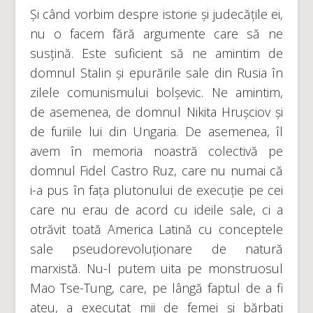
Și când vorbim despre istorie și judecățile ei,
nu o facem fără argumente care să ne
susțină. Este suficient să ne amintim de
domnul Stalin și epurările sale din Rusia în
zilele comunismului bolșevic. Ne amintim,
de asemenea, de domnul Nikita Hrușciov și
de furiile lui din Ungaria. De asemenea, îl
avem în memoria noastră colectivă pe
domnul Fidel Castro Ruz, care nu numai că
i-a pus în fața plutonului de execuție pe cei
care nu erau de acord cu ideile sale, ci a
otrăvit toată America Latină cu conceptele
sale pseudorevoluționare de natură
marxistă. Nu-l putem uita pe monstruosul
Mao Tse-Tung, care, pe lângă faptul de a fi
ateu, a executat mii de femei și bărbați