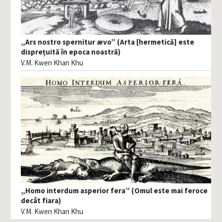
„Ars nostro spernitur ævo” (Arta [hermetică] este
disprețuită în epoca noastră)
V.M. Kwen Khan Khu
„Homo interdum asperior fera” (Omul este mai feroce
decât fiara)
V.M. Kwen Khan Khu