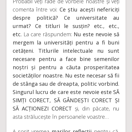
Probabil veți râde de vorbele noastre și veți
comenta între voi:
Ce știu acești nefericiți
despre politică? Ce universitate au
urmat? Ce titluri le susțin? etc., etc.,
etc.
La care răspundem:
Nu este nevoie să
mergem la universități pentru a fi buni
cetățeni.
Titlurile intelectuale nu sunt
necesare pentru a face bine semenilor
noștri și pentru a căuta prosperitatea
societăților noastre. Nu este necesar să fii
de stânga sau de dreapta, politic vorbind.
Singurul lucru de care este nevoie este SĂ
SIMȚI CORECT, SĂ GÂNDEȘTI CORECT ȘI
SĂ ACȚIONEZI CORECT
și, din păcate, nu
asta strălucește în persoanele voastre…
A sosit vremea
marilor reflecții
pentru că,