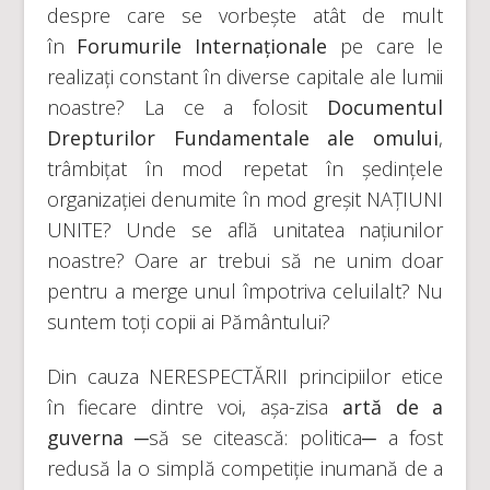
despre care se vorbește atât de mult
în
Forumurile Internaționale
pe care le
realizați constant în diverse capitale ale lumii
noastre? La ce a folosit
Documentul
Drepturilor Fundamentale ale omului
,
trâmbițat în mod repetat în ședințele
organizației denumite în mod greșit NAȚIUNI
UNITE? Unde se află unitatea națiunilor
noastre? Oare ar trebui să ne unim doar
pentru a merge unul împotriva celuilalt? Nu
suntem toți copii ai Pământului?
Din cauza NERESPECTĂRII principiilor etice
în fiecare dintre voi, așa-zisa
artă de a
guverna
─să se citească: politica─ a fost
redusă la o simplă competiție inumană de a