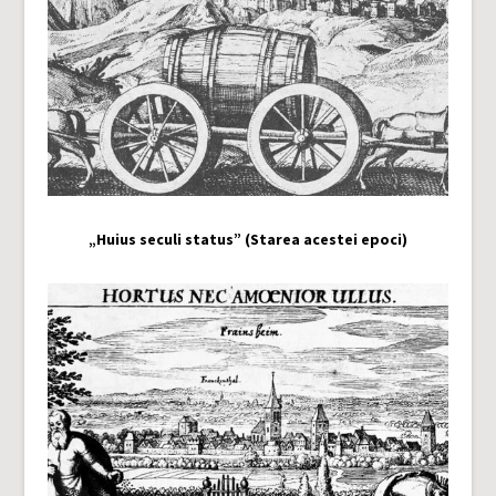
„Huius seculi status” (Starea acestei epoci)