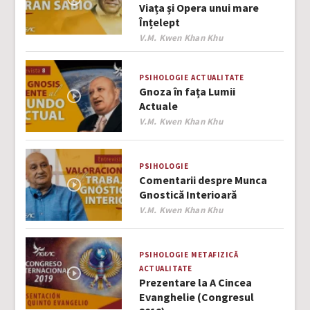
Viața și Opera unui mare
Înțelept
Author
V.M. Kwen Khan Khu
PSIHOLOGIE
ACTUALITATE
Gnoza în fața Lumii
Actuale
Author
V.M. Kwen Khan Khu
PSIHOLOGIE
Comentarii despre Munca
Gnostică Interioară
Author
V.M. Kwen Khan Khu
PSIHOLOGIE
METAFIZICĂ
ACTUALITATE
Prezentare la A Cincea
Evanghelie (Congresul