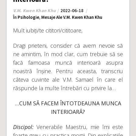
V.M. Kwen Khan Khu
2022-06-18
În
Psihologie
,
Mesaje Ale V.M. Kwen Khan Khu
Mult iubiți/te cititori/cititoare,
Dragi prieteni, consider că avem nevoie să
ne amintim, în mod clar, cum trebuie să se
facă faimoasa muncă interioară asupra
noastră înșine. Pentru aceasta, transcriu
câteva cuvinte ale V.M. Samael în care el
răspunde la multe întrebări cu privire la…
…CUM SĂ FACEM ÎNTOTDEAUNA MUNCA
INTERIOARĂ?
Discipol:
Venerabile Maestru, mie îmi este
foarte greu cu practica morții. Din explicațiile