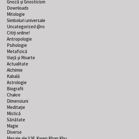
Gnoză și Gnosticism
Downloads
Mitologie
Simboluri universale
Uncategorized @ro
Citiți online!
Antropologie
Psihologie
Metafizică
Viață și Moarte
Actualitate
Alchimie
Kabală
Astrologie
Biografii
Chakre
Dimensiuni
Meditație
Mistică
Sănătate
Magie
Diverse
Mesaje ale V.M. Kwen Khan Khu