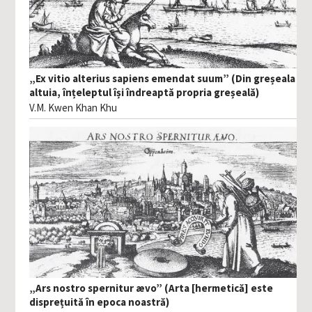
„Ex vitio alterius sapiens emendat suum” (Din greșeala
altuia, înțeleptul își îndreaptă propria greșeală)
V.M. Kwen Khan Khu
„Ars nostro spernitur ævo” (Arta [hermetică] este
disprețuită în epoca noastră)