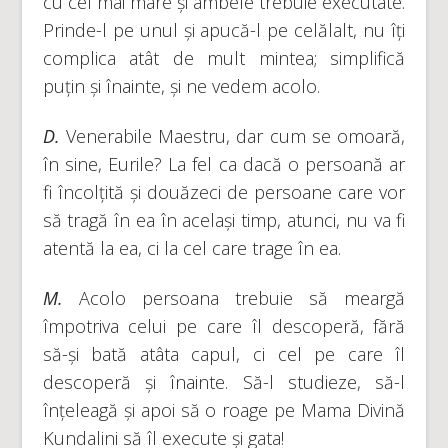
cu cel mai mare și ambele trebuie executate.
Prinde-l pe unul și apucă-l pe celălalt, nu îți
complica atât de mult mintea; simplifică
puțin și înainte, și ne vedem acolo.
D.
Venerabile Maestru, dar cum se omoară,
în sine, Eurile? La fel ca dacă o persoană ar
fi încolțită și douăzeci de persoane care vor
să tragă în ea în același timp, atunci, nu va fi
atentă la ea, ci la cel care trage în ea.
M.
Acolo persoana trebuie să meargă
împotriva celui pe care îl descoperă, fără
să-și bată atâta capul, ci cel pe care îl
descoperă și înainte. Să-l studieze, să-l
înțeleagă și apoi să o roage pe Mama Divină
Kundalini să îl execute și gata!