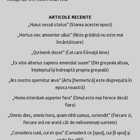
ARTICOLE RECENTE
„Huius seculi status” (Starea acestei epoci)
„Hortus nec amoenior ullus” (Nicio grădină nu este mai
încântătoare)
„Qvi benè docet” (Cel care îi învață bine)
„Ex vitio alterius sapiens emendat suum” (Din greșeala altuia,
înțeleptul își îndreaptă propria greșeală)
„Ars nostro spernitur ævo” (Arta [hermetică] este disprețuită în
epoca noastră)
„Homo interdum asperior fera” (Omul este mai feroce decât
fiara)
„Omnis dies, omnis hora, qvam nihil sumus, ostendit” (Fiecare zi,
fiecare oră ne arată cât de neînsemnați suntem)
„Considera cuid, cui et qvo” (Consideră ce [spui], cui [îi spui] și
unde [te afli])