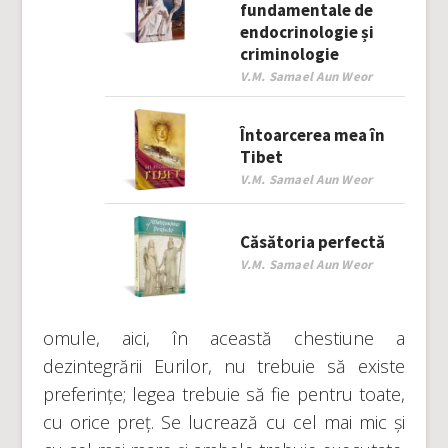
fundamentale de
endocrinologie și
criminologie
V.M. Samael Aun Weor
Întoarcerea mea în
Tibet
V.M. Samael Aun Weor
Căsătoria perfectă
V.M. Samael Aun Weor
omule, aici, în această chestiune a
dezintegrării Eurilor, nu trebuie să existe
preferințe; legea trebuie să fie pentru toate,
cu orice preț. Se lucrează cu cel mai mic și