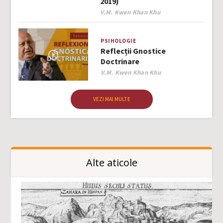
2019)
Author
V.M. Kwen Khan Khu
PSIHOLOGIE
Reflecții Gnostice
Doctrinare
Author
V.M. Kwen Khan Khu
VEZI MAI MULTE
Alte aticole