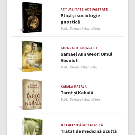
ACTUALITATE
ACTUALITATE
Etică și sociologie
gnostică
Author
V.M. Samael Aun Weor
BIOGRAFII
BIOGRAFII
Samael Aun Weor: Omul
Absolut
Author
V.M. Kwen Khan Khu
KABALĂ
KABALĂ
Tarot și Kabală
Author
V.M. Samael Aun Weor
METAFIZICĂ
METAFIZICĂ
Tratat de medicină ocultă