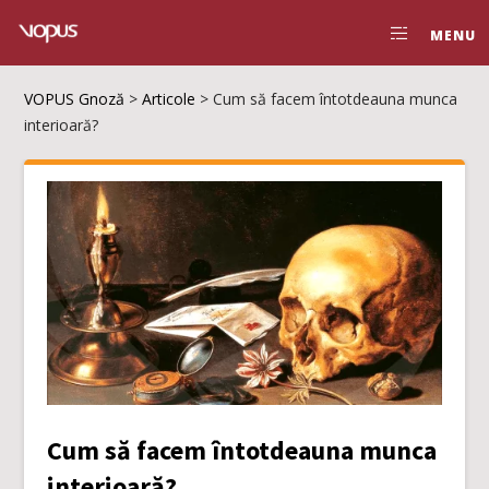
MENU
VOPUS Gnoză
>
Articole
>
Cum să facem întotdeauna munca
interioară?
Cum să facem întotdeauna munca
interioară?