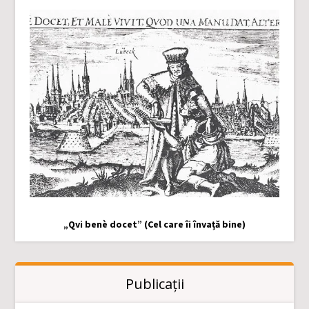
„Qvi benè docet” (Cel care îi învață bine)
Publicații