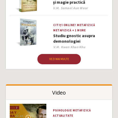
și magie practică
Author
V.M. Samael Aun Weor
CITIȚI ONLINE!
METAFIZICĂ
METAFIZICĂ
+ 1 MORE
Studiu gnostic asupra
demonologiei
Author
V.M. Kwen Khan Khu
VEZI MAI MULTE
Video
PSIHOLOGIE
METAFIZICĂ
ACTUALITATE