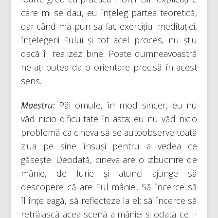
care mi se dau, eu înțeleg partea teoretică,
dar când mă pun să fac exercițiul meditației,
înțelegerii Eului și tot acel proces, nu știu
dacă îl realizez bine. Poate dumneavoastră
ne-ați putea da o orientare precisă în acest
sens.
Maestru:
Păi omule, în mod sincer, eu nu
văd nicio dificultate în asta; eu nu văd nicio
problemă ca cineva să se autoobserve toată
ziua pe sine însuși pentru a vedea ce
găsește. Deodată, cineva are o izbucnire de
mânie, de furie și atunci ajunge să
descopere că are Eul mâniei. Să încerce să
îl înțeleagă, să reflecteze la el; să încerce să
retrăiască acea scenă a mâniei și odată ce l-