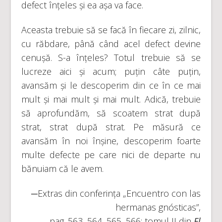
defect înțeles și ea așa va face.
Aceasta trebuie să se facă în fiecare zi, zilnic,
cu răbdare, până când acel defect devine
cenușă. S-a înțeles? Totul trebuie să se
lucreze aici și acum; puțin câte puțin,
avansăm și le descoperim din ce în ce mai
mult și mai mult și mai mult. Adică, trebuie
să aprofundăm, să scoatem strat după
strat, strat după strat. Pe măsură ce
avansăm în noi înșine, descoperim foarte
multe defecte pe care nici de departe nu
bănuiam că le avem.
─Extras din conferința „Encuentro con las
hermanas gnósticas”,
pag. 563, 564, 565, 566; tomul II din
El