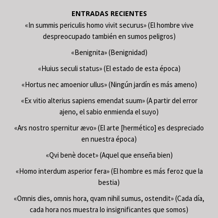
ENTRADAS RECIENTES
«In summis periculis homo vivit securus» (El hombre vive
despreocupado también en sumos peligros)
«Benignita» (Benignidad)
«Huius seculi status» (El estado de esta época)
«Hortus nec amoenior ullus» (Ningún jardín es más ameno)
«Ex vitio alterius sapiens emendat suum» (A partir del error
ajeno, el sabio enmienda el suyo)
«Ars nostro spernitur ævo» (El arte [hermético] es despreciado
en nuestra época)
«Qvi benè docet» (Aquel que enseña bien)
«Homo interdum asperior fera» (El hombre es más feroz que la
bestia)
«Omnis dies, omnis hora, qvam nihil sumus, ostendit» (Cada día,
cada hora nos muestra lo insignificantes que somos)