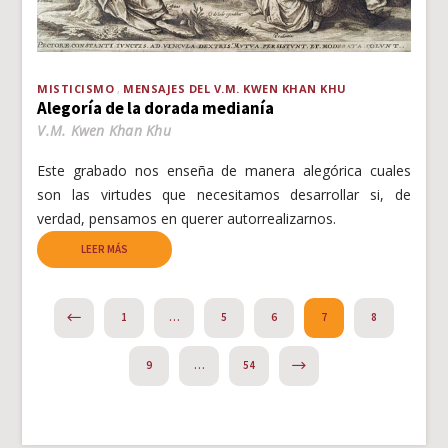
MISTICISMO
MENSAJES DEL V.M. KWEN KHAN KHU
Alegoría de la dorada medianía
V.M. Kwen Khan Khu
Este grabado nos enseña de manera alegórica cuales
son las virtudes que necesitamos desarrollar si, de
verdad, pensamos en querer autorrealizarnos.
LEER MÁS
PREVIOUS
1
…
5
6
7
8
NEXT
9
…
54