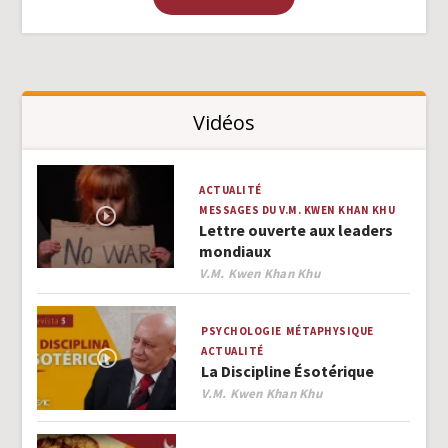
Vidéos
ACTUALITÉ
MESSAGES DU V.M. KWEN KHAN KHU
Lettre ouverte aux leaders
mondiaux
Author
V.M. Kwen Khan Khu
PSYCHOLOGIE
MÉTAPHYSIQUE
ACTUALITÉ
La Discipline Ésotérique
Author
V.M. Kwen Khan Khu