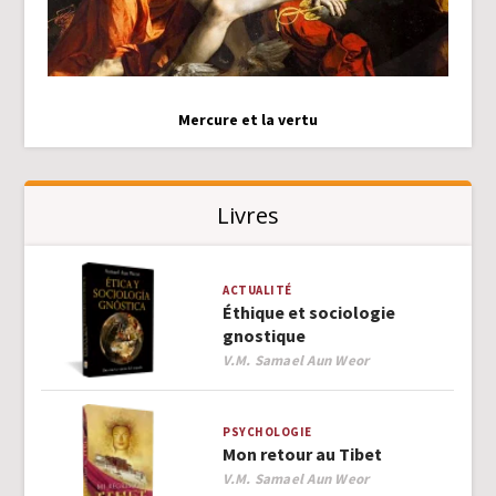
Mercure et la vertu
Livres
ACTUALITÉ
Éthique et sociologie
gnostique
Author
V.M. Samael Aun Weor
PSYCHOLOGIE
Mon retour au Tibet
Author
V.M. Samael Aun Weor