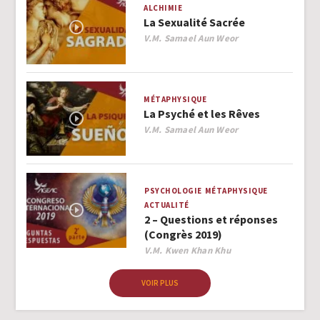
ALCHIMIE
La Sexualité Sacrée
Author
V.M. Samael Aun Weor
MÉTAPHYSIQUE
La Psyché et les Rêves
Author
V.M. Samael Aun Weor
PSYCHOLOGIE
MÉTAPHYSIQUE
ACTUALITÉ
2 – Questions et réponses
(Congrès 2019)
Author
V.M. Kwen Khan Khu
VOIR PLUS