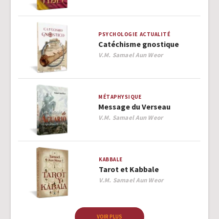
PSYCHOLOGIE
ACTUALITÉ
Catéchisme gnostique
Author
V.M. Samael Aun Weor
MÉTAPHYSIQUE
Message du Verseau
Author
V.M. Samael Aun Weor
KABBALE
Tarot et Kabbale
Author
V.M. Samael Aun Weor
VOIR PLUS