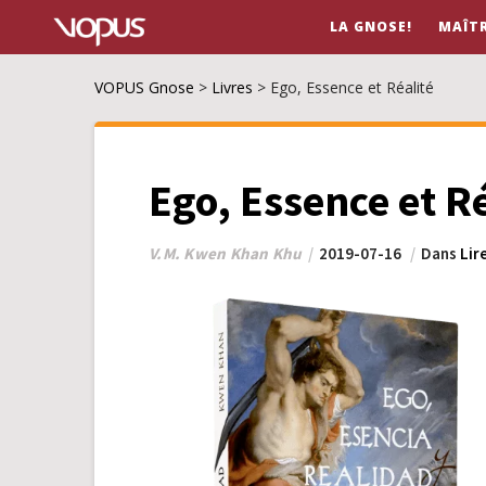
LA GNOSE!
MAÎT
VOPUS Gnose
>
Livres
>
Ego, Essence et Réalité
Ego, Essence et Ré
V.M. Kwen Khan Khu
2019-07-16
Dans
Lir