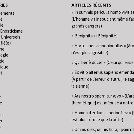
IES
ARTICLES RÉCENTS
« In summis periculis homo vivit s
gements
ie
(L’homme vit insouciant même fa
ie
grands dangers)
 Gnosticisme
« Benignita » (Bénignité)
 Universels
fié(e)
« Hortus nec amoenior ullus » (Au
ne !
n’est plus agréable)
logie
gie
« Qvi benè docet » (Celui qui ense
ique
« Ex vitio alterius sapiens emend
rt
(À partir de l’erreur d’autrui, le sa
la sienne)
« Ars nostro spernitur ævo » (L’ar
e
ie
[hermétique] est méprisé à notr
« Homo interdum asperior fera »
ns
est plus féroce que la bête)
on
me
« Omnis dies, omnis hora, qvam ni