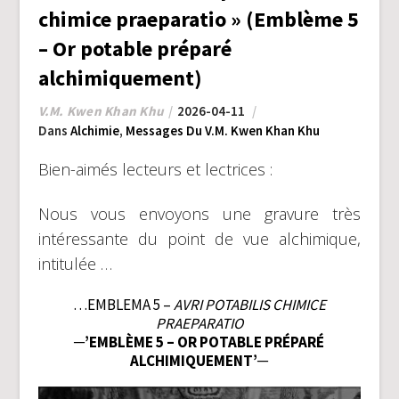
chimice praeparatio » (Emblème 5
– Or potable préparé
alchimiquement)
V.M. Kwen Khan Khu
2026-04-11
Dans
Alchimie
,
Messages Du V.M. Kwen Khan Khu
Bien-aimés lecteurs et lectrices :
Nous vous envoyons une gravure très
intéressante du point de vue alchimique,
intitulée …
…EMBLEMA 5 –
AVRI POTABILIS CHIMICE
PRAEPARATIO
─’EMBLÈME 5 – OR POTABLE PRÉPARÉ
ALCHIMIQUEMENT’─