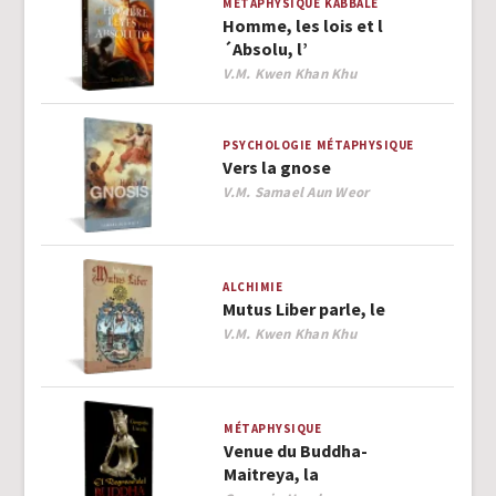
MÉTAPHYSIQUE
KABBALE
Homme, les lois et l
´Absolu, l’
Author
V.M. Kwen Khan Khu
PSYCHOLOGIE
MÉTAPHYSIQUE
Vers la gnose
Author
V.M. Samael Aun Weor
ALCHIMIE
Mutus Liber parle, le
Author
V.M. Kwen Khan Khu
MÉTAPHYSIQUE
Venue du Buddha-
Maitreya, la