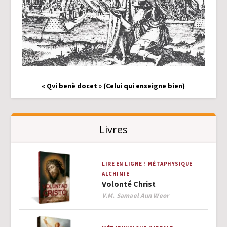
« Qvi benè docet » (Celui qui enseigne bien)
Livres
LIRE EN LIGNE !
MÉTAPHYSIQUE
ALCHIMIE
Volonté Christ
Author
V.M. Samael Aun Weor