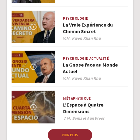
PSYCHOLOGIE
La Vraie Expérience du
Chemin Secret
Author
V.M. Kwen Khan Khu
PSYCHOLOGIE
ACTUALITÉ
La Gnose face au Monde
Actuel
Author
V.M. Kwen Khan Khu
MÉTAPHYSIQUE
L’Espace à Quatre
Dimensions
Author
V.M. Samael Aun Weor
VOIR PLUS