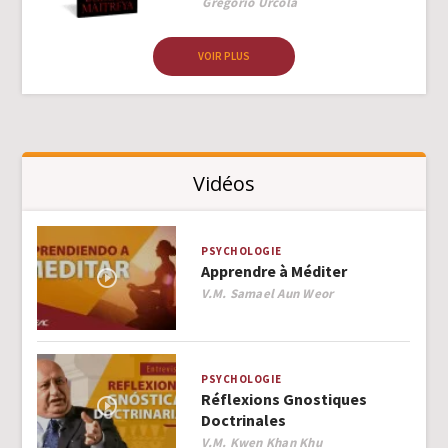
Author
Gregorio Urcola
VOIR PLUS
Vidéos
PSYCHOLOGIE
Apprendre à Méditer
Author
V.M. Samael Aun Weor
PSYCHOLOGIE
Réflexions Gnostiques
Doctrinales
Author
V.M. Kwen Khan Khu