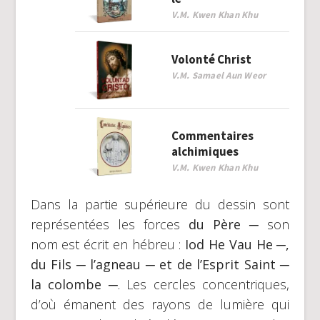
V.M. Kwen Khan Khu
Volonté Christ
V.M. Samael Aun Weor
Commentaires
alchimiques
V.M. Kwen Khan Khu
Dans la partie supérieure du dessin sont
représentées les forces
du Père
─ son
nom est écrit en hébreu :
Iod He Vau He ─,
du Fils ─ l’agneau ─ et de l’Esprit Saint ─
la colombe ─
. Les cercles concentriques,
d’où émanent des rayons de lumière qui