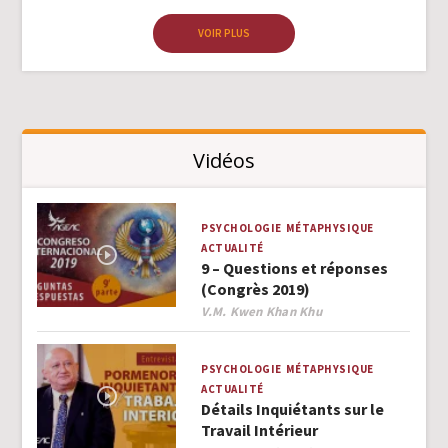
VOIR PLUS
Vidéos
PSYCHOLOGIE
MÉTAPHYSIQUE
ACTUALITÉ
9 – Questions et réponses
(Congrès 2019)
Author
V.M. Kwen Khan Khu
PSYCHOLOGIE
MÉTAPHYSIQUE
ACTUALITÉ
Détails Inquiétants sur le
Travail Intérieur