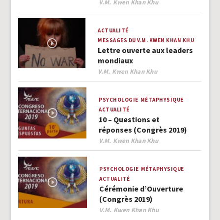
Author
V.M. Kwen Khan Khu
ACTUALITÉ
MESSAGES DU V.M. KWEN KHAN KHU
Lettre ouverte aux leaders
mondiaux
Author
V.M. Kwen Khan Khu
PSYCHOLOGIE
MÉTAPHYSIQUE
ACTUALITÉ
10 – Questions et
réponses (Congrès 2019)
Author
V.M. Kwen Khan Khu
PSYCHOLOGIE
MÉTAPHYSIQUE
ACTUALITÉ
Cérémonie d’Ouverture
(Congrès 2019)
Author
V.M. Kwen Khan Khu