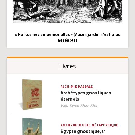
« Hortus nec amoenior ullus » (Aucun jardin n’est plus
agréable)
Livres
ALCHIMIE
KABBALE
Archétypes gnostiques
éternels
Author
V.M. Kwen Khan Khu
ANTHROPOLOGIE
MÉTAPHYSIQUE
Égypte gnostique, l’