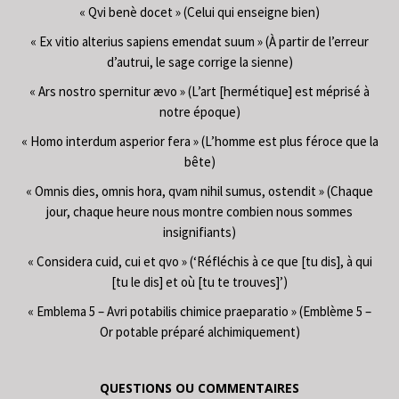
« Qvi benè docet » (Celui qui enseigne bien)
« Ex vitio alterius sapiens emendat suum » (À partir de l’erreur
d’autrui, le sage corrige la sienne)
« Ars nostro spernitur ævo » (L’art [hermétique] est méprisé à
notre époque)
« Homo interdum asperior fera » (L’homme est plus féroce que la
bête)
« Omnis dies, omnis hora, qvam nihil sumus, ostendit » (Chaque
jour, chaque heure nous montre combien nous sommes
insignifiants)
« Considera cuid, cui et qvo » (‘Réfléchis à ce que [tu dis], à qui
[tu le dis] et où [tu te trouves]’)
« Emblema 5 – Avri potabilis chimice praeparatio » (Emblème 5 –
Or potable préparé alchimiquement)
QUESTIONS OU COMMENTAIRES