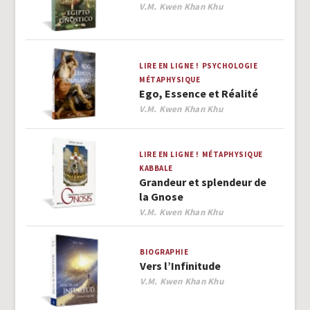
Author
V.M. Kwen Khan Khu
LIRE EN LIGNE !
PSYCHOLOGIE
MÉTAPHYSIQUE
Ego, Essence et Réalité
Author
V.M. Kwen Khan Khu
LIRE EN LIGNE !
MÉTAPHYSIQUE
KABBALE
Grandeur et splendeur de
la Gnose
Author
V.M. Kwen Khan Khu
BIOGRAPHIE
Vers l’Infinitude
Author
V.M. Kwen Khan Khu