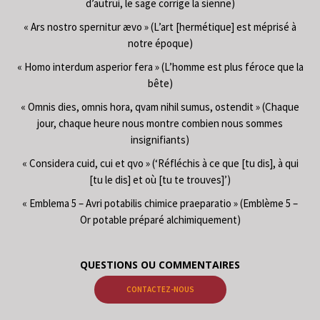
d’autrui, le sage corrige la sienne)
« Ars nostro spernitur ævo » (L’art [hermétique] est méprisé à
notre époque)
« Homo interdum asperior fera » (L’homme est plus féroce que la
bête)
« Omnis dies, omnis hora, qvam nihil sumus, ostendit » (Chaque
jour, chaque heure nous montre combien nous sommes
insignifiants)
« Considera cuid, cui et qvo » (‘Réfléchis à ce que [tu dis], à qui
[tu le dis] et où [tu te trouves]’)
« Emblema 5 – Avri potabilis chimice praeparatio » (Emblème 5 –
Or potable préparé alchimiquement)
QUESTIONS OU COMMENTAIRES
CONTACTEZ-NOUS