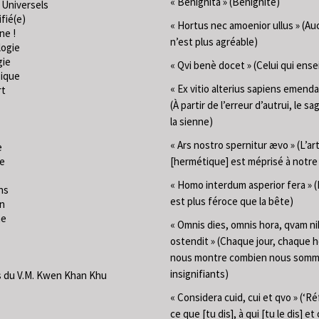
« Benignita » (Bénignité)
 Universels
fié(e)
« Hortus nec amoenior ullus » (Au
ne !
n’est plus agréable)
logie
gie
« Qvi benè docet » (Celui qui ense
ique
« Ex vitio alterius sapiens emend
rt
(À partir de l’erreur d’autrui, le sa
la sienne)
« Ars nostro spernitur ævo » (L’ar
e
ie
[hermétique] est méprisé à notr
« Homo interdum asperior fera »
ns
est plus féroce que la bête)
on
me
« Omnis dies, omnis hora, qvam ni
ostendit » (Chaque jour, chaque 
nous montre combien nous som
insignifiants)
 du V.M. Kwen Khan Khu
« Considera cuid, cui et qvo » (‘Ré
ce que [tu dis], à qui [tu le dis] et