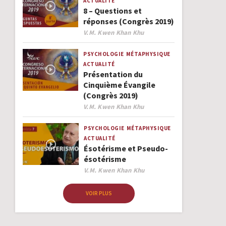
ACTUALITÉ
8 – Questions et
réponses (Congrès 2019)
Author
V.M. Kwen Khan Khu
PSYCHOLOGIE
MÉTAPHYSIQUE
ACTUALITÉ
Présentation du
Cinquième Évangile
(Congrès 2019)
Author
V.M. Kwen Khan Khu
PSYCHOLOGIE
MÉTAPHYSIQUE
ACTUALITÉ
Ésotérisme et Pseudo-
ésotérisme
Author
V.M. Kwen Khan Khu
VOIR PLUS