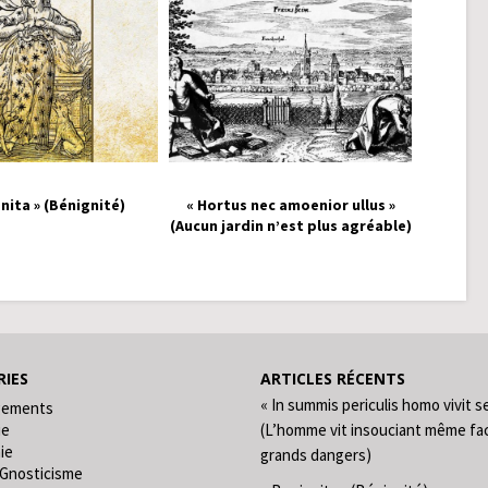
nita » (Bénignité)
« Hortus nec amoenior ullus »
(Aucun jardin n’est plus agréable)
IES
ARTICLES RÉCENTS
« In summis periculis homo vivit s
gements
ie
(L’homme vit insouciant même fa
ie
grands dangers)
 Gnosticisme