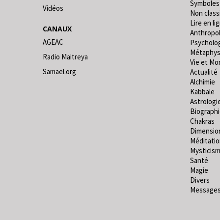
Symboles
Vidéos
Non classi
Lire en lig
CANAUX
Anthropo
AGEAC
Psycholo
Métaphys
Radio Maitreya
Vie et Mo
Samael.org
Actualité
Alchimie
Kabbale
Astrologi
Biograph
Chakras
Dimensio
Méditati
Mysticis
Santé
Magie
Divers
Messages