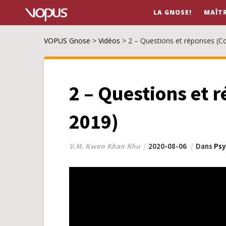
LA GNOSE!
MAÎT
VOPUS Gnose
>
Vidéos
>
2 – Questions et réponses (C
2 – Questions et 
2019)
V.M. Kwen Khan Khu
2020-08-06
Dans
Psy