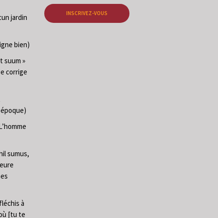
INSCRIVEZ-VOUS
cun jardin
igne bien)
at suum »
ge corrige
t
e époque)
 (L’homme
hil sumus,
heure
mes
fléchis à
 où [tu te