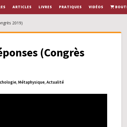
RES
ARTICLES
LIVRES
PRATIQUES
VIDÉOS
BOUT
ongrès 2019)
réponses (Congrès
chologie
,
Métaphysique
,
Actualité