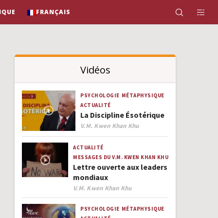
IQUE
FRANÇAIS
Vidéos
PSYCHOLOGIE
MÉTAPHYSIQUE
ACTUALITÉ
La Discipline Ésotérique
Author
V.M. Kwen Khan Khu
ACTUALITÉ
MESSAGES DU V.M. KWEN KHAN KHU
Lettre ouverte aux leaders
mondiaux
Author
V.M. Kwen Khan Khu
PSYCHOLOGIE
MÉTAPHYSIQUE