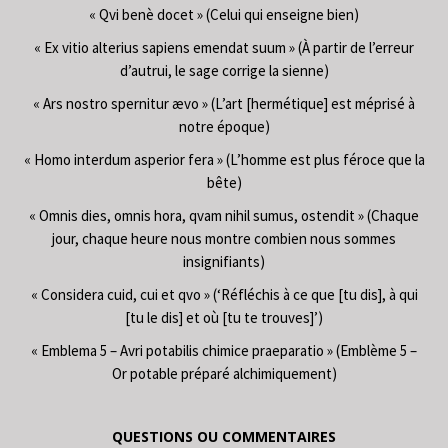
« Qvi benè docet » (Celui qui enseigne bien)
« Ex vitio alterius sapiens emendat suum » (À partir de l’erreur
d’autrui, le sage corrige la sienne)
« Ars nostro spernitur ævo » (L’art [hermétique] est méprisé à
notre époque)
« Homo interdum asperior fera » (L’homme est plus féroce que la
bête)
« Omnis dies, omnis hora, qvam nihil sumus, ostendit » (Chaque
jour, chaque heure nous montre combien nous sommes
insignifiants)
« Considera cuid, cui et qvo » (‘Réfléchis à ce que [tu dis], à qui
[tu le dis] et où [tu te trouves]’)
« Emblema 5 – Avri potabilis chimice praeparatio » (Emblème 5 –
Or potable préparé alchimiquement)
QUESTIONS OU COMMENTAIRES