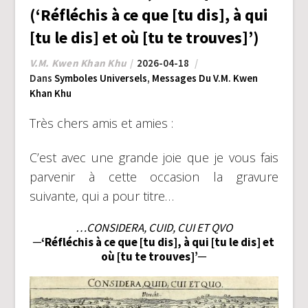
(‘Réfléchis à ce que [tu dis], à qui
[tu le dis] et où [tu te trouves]’)
V.M. Kwen Khan Khu
2026-04-18
Dans
Symboles Universels
,
Messages Du V.M. Kwen
Khan Khu
Très chers amis et amies :
C’est avec une grande joie que je vous fais
parvenir à cette occasion la gravure
suivante, qui a pour titre…
…CONSIDERA, CUID, CUI ET QVO
─‘Réfléchis à ce que [tu dis], à qui [tu le dis] et
où [tu te trouves]’─