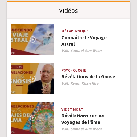
Vidéos
MÉTAPHYSIQUE
Connaître le Voyage
Astral
Author
V.M. Samael Aun Weor
PSYCHOLOGIE
Révélations de la Gnose
Author
V.M. Kwen Khan Khu
VIE ET MORT
Révélations sur les
voyages de l’âme
Author
V.M. Samael Aun Weor