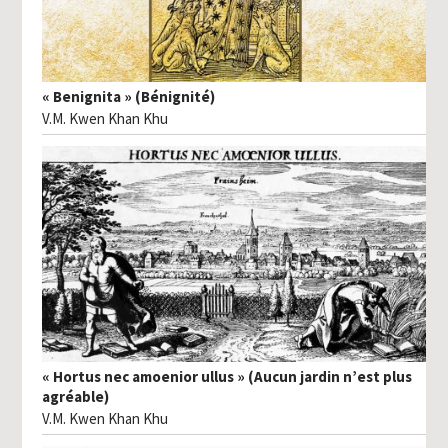
« Benignita » (Bénignité)
V.M. Kwen Khan Khu
« Hortus nec amoenior ullus » (Aucun jardin n’est plus
agréable)
V.M. Kwen Khan Khu