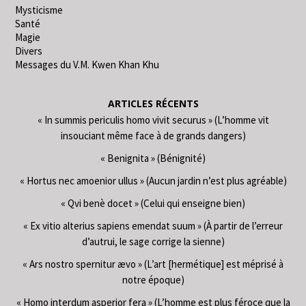
Mysticisme
Santé
Magie
Divers
Messages du V.M. Kwen Khan Khu
ARTICLES RÉCENTS
« In summis periculis homo vivit securus » (L’homme vit
insouciant même face à de grands dangers)
« Benignita » (Bénignité)
« Hortus nec amoenior ullus » (Aucun jardin n’est plus agréable)
« Qvi benè docet » (Celui qui enseigne bien)
« Ex vitio alterius sapiens emendat suum » (À partir de l’erreur
d’autrui, le sage corrige la sienne)
« Ars nostro spernitur ævo » (L’art [hermétique] est méprisé à
notre époque)
« Homo interdum asperior fera » (L’homme est plus féroce que la