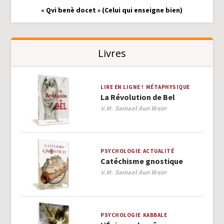
« Qvi benè docet » (Celui qui enseigne bien)
Livres
LIRE EN LIGNE !
MÉTAPHYSIQUE
La Révolution de Bel
Author
V.M. Samael Aun Weor
PSYCHOLOGIE
ACTUALITÉ
Catéchisme gnostique
Author
V.M. Samael Aun Weor
PSYCHOLOGIE
KABBALE