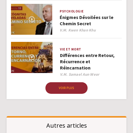
PSYCHOLOGIE
Énigmes Dévoilées sur le
Chemin Secret
Author
V.M. Kwen Khan Khu
VIE ET MORT
Différences entre Retour,
Récurrence et
Réincarnation
Author
V.M. Samael Aun Weor
VOIR PLUS
Autres articles