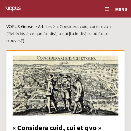
MENU
VOPUS Gnose
>
Articles
>
« Considera cuid, cui et qvo »
(‘Réfléchis à ce que [tu dis], à qui [tu le dis] et où [tu te
trouves]’)
« Considera cuid, cui et qvo »