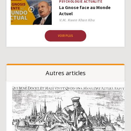
PSYCHOLOGIE
ACTUALITÉ
La Gnose face au Monde
Actuel
Author
V.M. Kwen Khan Khu
VOIR PLUS
Autres articles