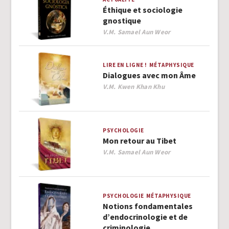
Éthique et sociologie
gnostique
Author
V.M. Samael Aun Weor
LIRE EN LIGNE !
MÉTAPHYSIQUE
Dialogues avec mon Âme
Author
V.M. Kwen Khan Khu
PSYCHOLOGIE
Mon retour au Tibet
Author
V.M. Samael Aun Weor
PSYCHOLOGIE
MÉTAPHYSIQUE
Notions fondamentales
d’endocrinologie et de
criminologie