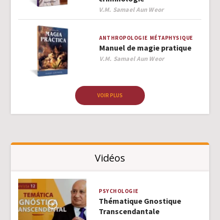
Author
V.M. Samael Aun Weor
ANTHROPOLOGIE
MÉTAPHYSIQUE
Manuel de magie pratique
Author
V.M. Samael Aun Weor
VOIR PLUS
Vidéos
PSYCHOLOGIE
Thématique Gnostique
Transcendantale