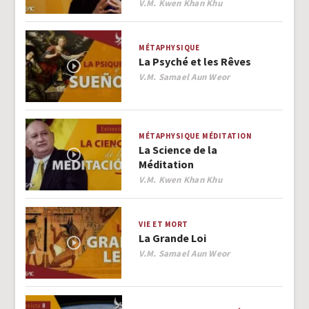
Author
V.M. Kwen Khan Khu
MÉTAPHYSIQUE
La Psyché et les Rêves
Author
V.M. Samael Aun Weor
MÉTAPHYSIQUE
MÉDITATION
La Science de la
Méditation
Author
V.M. Kwen Khan Khu
VIE ET MORT
La Grande Loi
Author
V.M. Samael Aun Weor