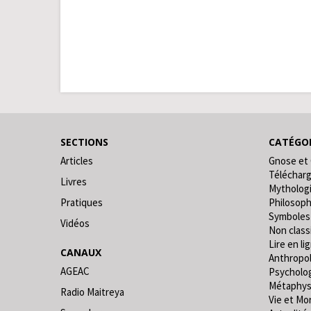
SECTIONS
CATÉGOR
Articles
Gnose et
Téléchar
Livres
Mytholog
Pratiques
Philosoph
Symboles
Vidéos
Non classi
Lire en lig
CANAUX
Anthropo
AGEAC
Psycholo
Métaphys
Radio Maitreya
Vie et Mo