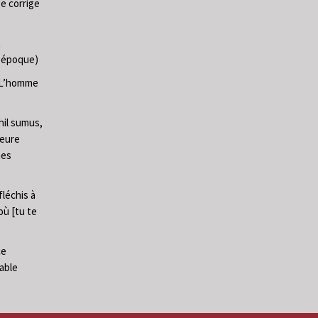
ge corrige
t
e époque)
 (L’homme
hil sumus,
heure
mes
fléchis à
 où [tu te
ce
able