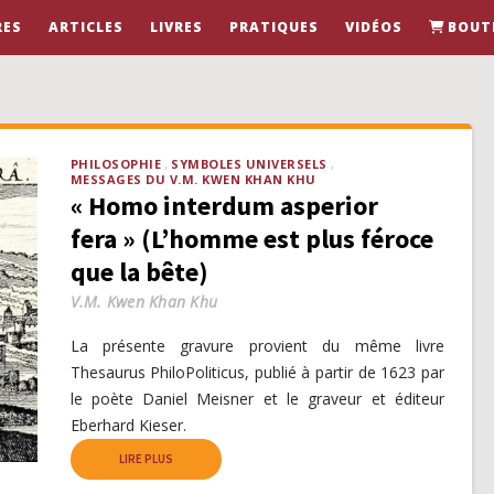
RES
ARTICLES
LIVRES
PRATIQUES
VIDÉOS
BOUT
PHILOSOPHIE
SYMBOLES UNIVERSELS
MESSAGES DU V.M. KWEN KHAN KHU
« Homo interdum asperior
fera » (L’homme est plus féroce
que la bête)
V.M. Kwen Khan Khu
La présente gravure provient du même livre
Thesaurus PhiloPoliticus, publié à partir de 1623 par
le poète Daniel Meisner et le graveur et éditeur
Eberhard Kieser.
LIRE PLUS