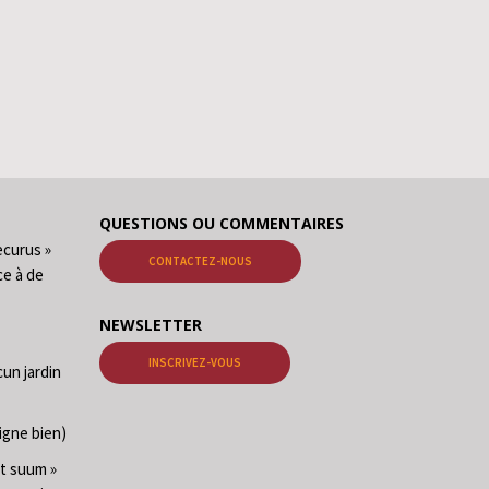
QUESTIONS OU COMMENTAIRES
ecurus »
CONTACTEZ-NOUS
ce à de
NEWSLETTER
INSCRIVEZ-VOUS
cun jardin
igne bien)
at suum »