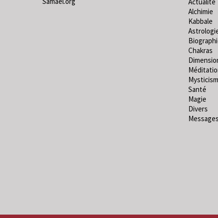
Samael.org
Actualité
Alchimie
Kabbale
Astrologi
Biograph
Chakras
Dimensio
Méditati
Mysticis
Santé
Magie
Divers
Messages