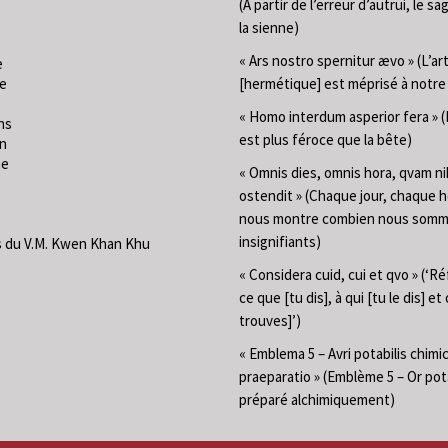
(À partir de l’erreur d’autrui, le sa
la sienne)
« Ars nostro spernitur ævo » (L’ar
e
ie
[hermétique] est méprisé à notr
« Homo interdum asperior fera »
ns
est plus féroce que la bête)
on
me
« Omnis dies, omnis hora, qvam ni
ostendit » (Chaque jour, chaque 
nous montre combien nous som
insignifiants)
 du V.M. Kwen Khan Khu
« Considera cuid, cui et qvo » (‘Ré
ce que [tu dis], à qui [tu le dis] et
trouves]’)
« Emblema 5 – Avri potabilis chimi
praeparatio » (Emblème 5 – Or pot
préparé alchimiquement)