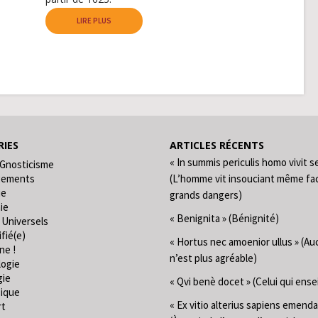
LIRE PLUS
IES
ARTICLES RÉCENTS
« In summis periculis homo vivit s
 Gnosticisme
gements
(L’homme vit insouciant même fa
ie
grands dangers)
ie
« Benignita » (Bénignité)
 Universels
fié(e)
« Hortus nec amoenior ullus » (Au
ne !
n’est plus agréable)
logie
gie
« Qvi benè docet » (Celui qui ense
ique
« Ex vitio alterius sapiens emend
rt