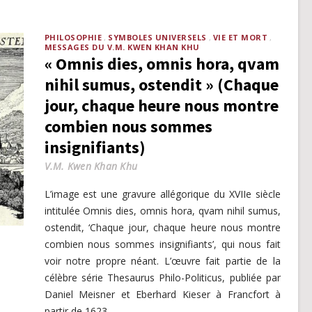
PHILOSOPHIE
SYMBOLES UNIVERSELS
VIE ET MORT
MESSAGES DU V.M. KWEN KHAN KHU
« Omnis dies, omnis hora, qvam
nihil sumus, ostendit » (Chaque
jour, chaque heure nous montre
combien nous sommes
insignifiants)
V.M. Kwen Khan Khu
L’image est une gravure allégorique du XVIIe siècle
intitulée Omnis dies, omnis hora, qvam nihil sumus,
ostendit, ‘Chaque jour, chaque heure nous montre
combien nous sommes insignifiants’, qui nous fait
voir notre propre néant. L’œuvre fait partie de la
célèbre série Thesaurus Philo-Politicus, publiée par
Daniel Meisner et Eberhard Kieser à Francfort à
partir de 1623.