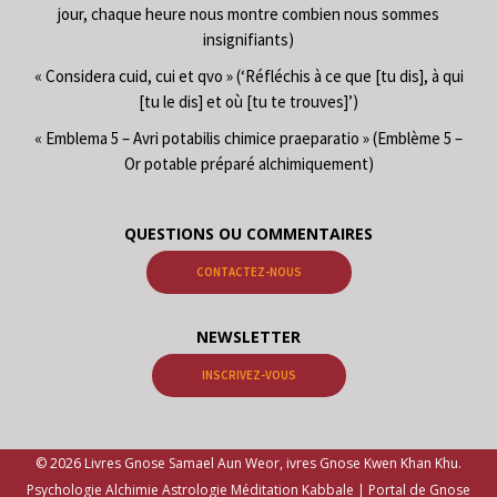
jour, chaque heure nous montre combien nous sommes
insignifiants)
« Considera cuid, cui et qvo » (‘Réfléchis à ce que [tu dis], à qui
[tu le dis] et où [tu te trouves]’)
« Emblema 5 – Avri potabilis chimice praeparatio » (Emblème 5 –
Or potable préparé alchimiquement)
QUESTIONS OU COMMENTAIRES
CONTACTEZ-NOUS
NEWSLETTER
INSCRIVEZ-VOUS
© 2026 Livres Gnose Samael Aun Weor, ivres Gnose Kwen Khan Khu.
Psychologie Alchimie Astrologie Méditation Kabbale | Portal de Gnose