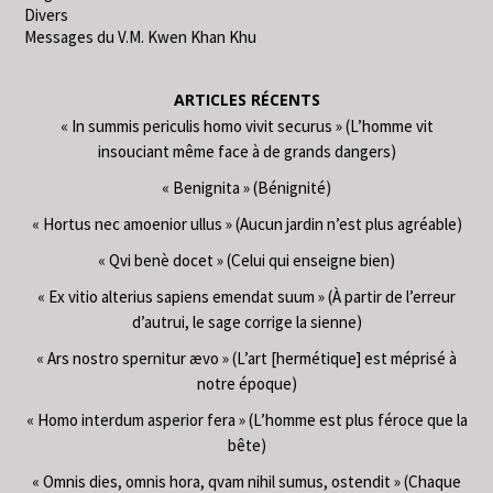
Divers
Messages du V.M. Kwen Khan Khu
ARTICLES RÉCENTS
« In summis periculis homo vivit securus » (L’homme vit
insouciant même face à de grands dangers)
« Benignita » (Bénignité)
« Hortus nec amoenior ullus » (Aucun jardin n’est plus agréable)
« Qvi benè docet » (Celui qui enseigne bien)
« Ex vitio alterius sapiens emendat suum » (À partir de l’erreur
d’autrui, le sage corrige la sienne)
« Ars nostro spernitur ævo » (L’art [hermétique] est méprisé à
notre époque)
« Homo interdum asperior fera » (L’homme est plus féroce que la
bête)
« Omnis dies, omnis hora, qvam nihil sumus, ostendit » (Chaque