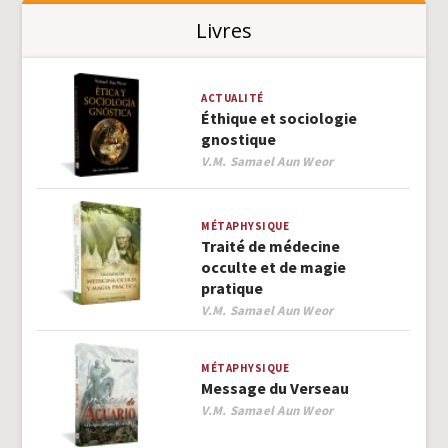
Livres
ACTUALITÉ
Éthique et sociologie
gnostique
Author
V.M. Samael Aun Weor
MÉTAPHYSIQUE
Traité de médecine
occulte et de magie
pratique
Author
V.M. Samael Aun Weor
MÉTAPHYSIQUE
Message du Verseau
Author
V.M. Samael Aun Weor