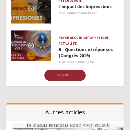
PSYCHOLOGIE
L’impact des Impressions
Author
V.M. Samael Aun Weor
PSYCHOLOGIE
MÉTAPHYSIQUE
ACTUALITÉ
9 – Questions et réponses
(Congrès 2019)
Author
V.M. Kwen Khan Khu
VOIR PLUS
Autres articles