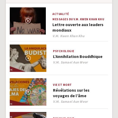
ACTUALITÉ
MESSAGES DU V.M. KWEN KHAN KHU
Lettre ouverte aux leaders
mondiaux
Author
V.M. Kwen Khan Khu
PSYCHOLOGIE
L’Annihilation Bouddhique
Author
V.M. Samael Aun Weor
VIE ET MORT
Révélations sur les
voyages de l’âme
Author
V.M. Samael Aun Weor