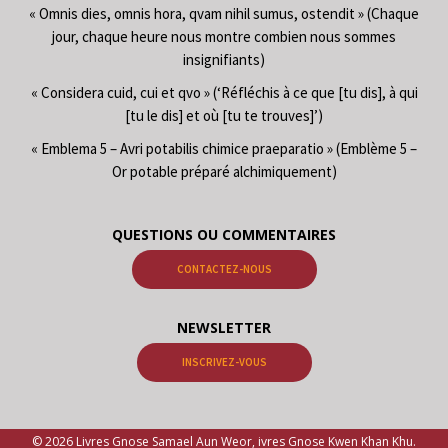
« Omnis dies, omnis hora, qvam nihil sumus, ostendit » (Chaque
jour, chaque heure nous montre combien nous sommes
insignifiants)
« Considera cuid, cui et qvo » (‘Réfléchis à ce que [tu dis], à qui
[tu le dis] et où [tu te trouves]’)
« Emblema 5 – Avri potabilis chimice praeparatio » (Emblème 5 –
Or potable préparé alchimiquement)
QUESTIONS OU COMMENTAIRES
CONTACTEZ-NOUS
NEWSLETTER
INSCRIVEZ-VOUS
© 2026 Livres Gnose Samael Aun Weor, ivres Gnose Kwen Khan Khu.