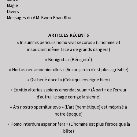
Magie
Divers
Messages du V.M. Kwen Khan Khu
ARTICLES RÉCENTS
« In summis periculis homo vivit securus » (L’homme vit
insouciant même face à de grands dangers)
« Benignita » (Bénignité)
« Hortus nec amoenior ullus » (Aucun jardin n’est plus agréable)
« Qvi benè docet » (Celui qui enseigne bien)
« Ex vitio alterius sapiens emendat suum » (À partir de l’erreur
d’autrui, le sage corrige la sienne)
« Ars nostro spernitur ævo » (L’art [hermétique] est méprisé à
notre époque)
« Homo interdum asperior fera » (L’homme est plus féroce que la
bête)