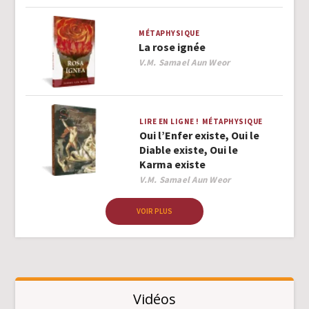
MÉTAPHYSIQUE
La rose ignée
Author
V.M. Samael Aun Weor
LIRE EN LIGNE !
MÉTAPHYSIQUE
Oui l’Enfer existe, Oui le
Diable existe, Oui le
Karma existe
Author
V.M. Samael Aun Weor
VOIR PLUS
Vidéos