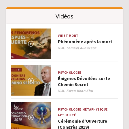
Vidéos
VIE ET MORT
Phénomène après la mort
Author
V.M. Samael Aun Weor
PSYCHOLOGIE
Énigmes Dévoilées sur le
Chemin Secret
Author
V.M. Kwen Khan Khu
PSYCHOLOGIE
MÉTAPHYSIQUE
ACTUALITÉ
Cérémonie d’Ouverture
(Congrès 2019)