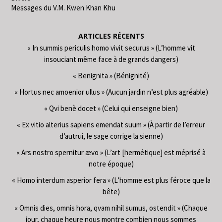
Messages du V.M. Kwen Khan Khu
ARTICLES RÉCENTS
« In summis periculis homo vivit securus » (L’homme vit
insouciant même face à de grands dangers)
« Benignita » (Bénignité)
« Hortus nec amoenior ullus » (Aucun jardin n’est plus agréable)
« Qvi benè docet » (Celui qui enseigne bien)
« Ex vitio alterius sapiens emendat suum » (À partir de l’erreur
d’autrui, le sage corrige la sienne)
« Ars nostro spernitur ævo » (L’art [hermétique] est méprisé à
notre époque)
« Homo interdum asperior fera » (L’homme est plus féroce que la
bête)
« Omnis dies, omnis hora, qvam nihil sumus, ostendit » (Chaque
jour, chaque heure nous montre combien nous sommes