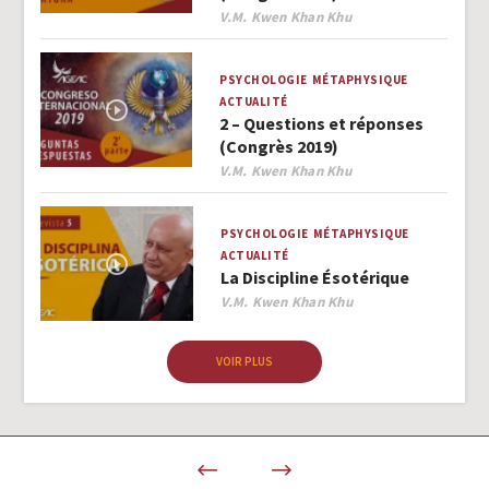
Author
V.M. Kwen Khan Khu
PSYCHOLOGIE
MÉTAPHYSIQUE
ACTUALITÉ
2 – Questions et réponses
(Congrès 2019)
Author
V.M. Kwen Khan Khu
PSYCHOLOGIE
MÉTAPHYSIQUE
ACTUALITÉ
La Discipline Ésotérique
Author
V.M. Kwen Khan Khu
VOIR PLUS