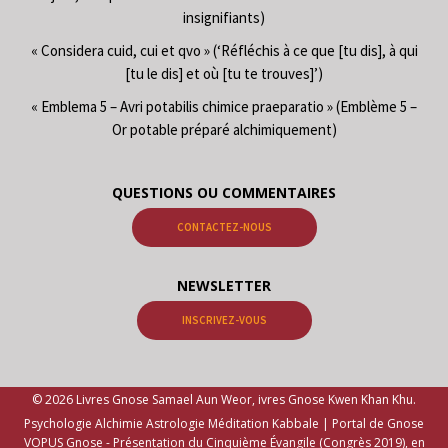
insignifiants)
« Considera cuid, cui et qvo » (‘Réfléchis à ce que [tu dis], à qui
[tu le dis] et où [tu te trouves]’)
« Emblema 5 – Avri potabilis chimice praeparatio » (Emblème 5 –
Or potable préparé alchimiquement)
QUESTIONS OU COMMENTAIRES
CONTACTEZ-NOUS
NEWSLETTER
INSCRIVEZ-VOUS
© 2026 Livres Gnose Samael Aun Weor, ivres Gnose Kwen Khan Khu.
Psychologie Alchimie Astrologie Méditation Kabbale | Portal de Gnose
VOPUS Gnose -
Présentation du Cinquième Évangile (Congrès 2019), en