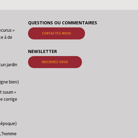
QUESTIONS OU COMMENTAIRES
ecurus »
CONTACTEZ-NOUS
ce à de
NEWSLETTER
INSCRIVEZ-VOUS
cun jardin
igne bien)
at suum »
ge corrige
t
e époque)
 (L’homme