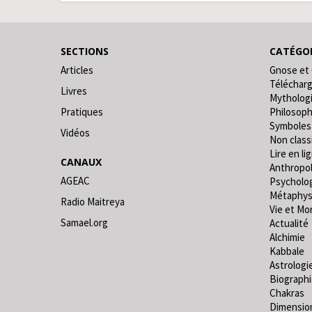
SECTIONS
CATÉGOR
Articles
Gnose et
Téléchar
Livres
Mytholog
Pratiques
Philosoph
Symboles
Vidéos
Non classi
Lire en lig
CANAUX
Anthropo
AGEAC
Psycholo
Métaphys
Radio Maitreya
Vie et Mo
Samael.org
Actualité
Alchimie
Kabbale
Astrologi
Biograph
Chakras
Dimensio