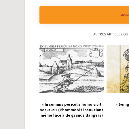
LAISS
AUTRES ARTICLES QU
« In summis periculis homo vivit
« Benig
securus » (L’homme vit insouciant
même face à de grands dangers)