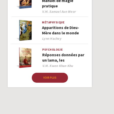
Manuel de magie
pratique
Author
V.M. Samael Aun Weor
MÉTAPHYSIQUE
Apparitions de Dieu-
Mère dans le monde
Author
Lynn Hachey
PSYCHOLOGIE
Réponses données par
un lama, les
Author
V.M. Kwen Khan Khu
VOIR PLUS