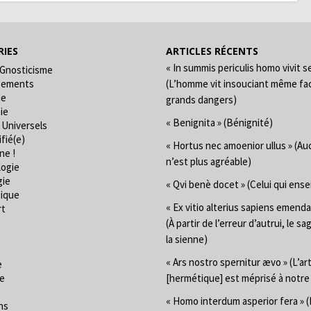
IES
ARTICLES RÉCENTS
« In summis periculis homo vivit s
 Gnosticisme
gements
(L’homme vit insouciant même fa
ie
grands dangers)
ie
« Benignita » (Bénignité)
 Universels
fié(e)
« Hortus nec amoenior ullus » (Au
ne !
n’est plus agréable)
logie
gie
« Qvi benè docet » (Celui qui ense
ique
« Ex vitio alterius sapiens emend
rt
(À partir de l’erreur d’autrui, le sa
la sienne)
« Ars nostro spernitur ævo » (L’ar
e
ie
[hermétique] est méprisé à notr
« Homo interdum asperior fera »
ns