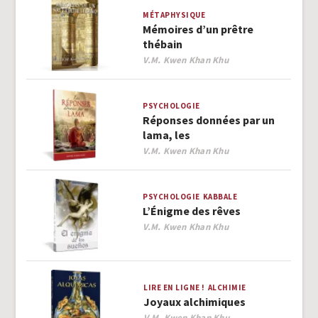
MÉTAPHYSIQUE
Mémoires d’un prêtre
thébain
Author
V.M. Kwen Khan Khu
PSYCHOLOGIE
Réponses données par un
lama, les
Author
V.M. Kwen Khan Khu
PSYCHOLOGIE
KABBALE
L’Énigme des rêves
Author
V.M. Kwen Khan Khu
LIRE EN LIGNE !
ALCHIMIE
Joyaux alchimiques
Author
V.M. Kwen Khan Khu