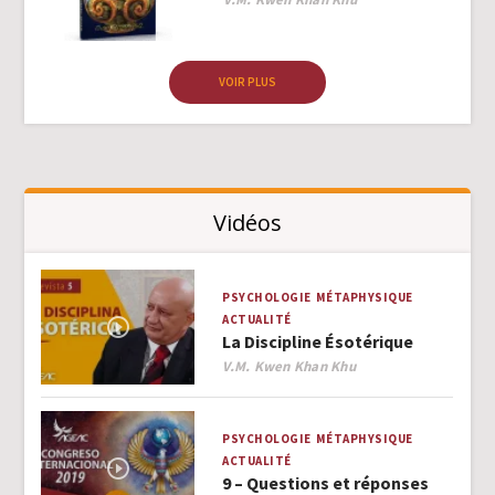
VOIR PLUS
Vidéos
PSYCHOLOGIE
MÉTAPHYSIQUE
ACTUALITÉ
La Discipline Ésotérique
Author
V.M. Kwen Khan Khu
PSYCHOLOGIE
MÉTAPHYSIQUE
ACTUALITÉ
9 – Questions et réponses