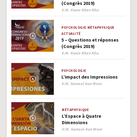
(Congrès 2019)
Author
V.M. Kwen Khan Khu
PSYCHOLOGIE
MÉTAPHYSIQUE
ACTUALITÉ
5 – Questions et réponses
(Congrès 2019)
Author
V.M. Kwen Khan Khu
PSYCHOLOGIE
L’impact des Impressions
Author
V.M. Samael Aun Weor
MÉTAPHYSIQUE
L’Espace à Quatre
Dimensions
Author
V.M. Samael Aun Weor