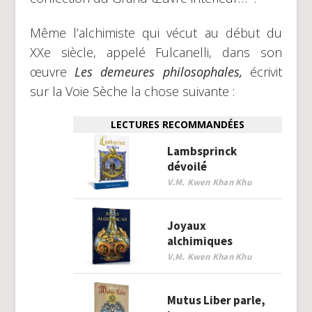
Même l’alchimiste qui vécut au début du
XXe siècle, appelé Fulcanelli, dans son
œuvre
Les demeures philosophales,
écrivit
sur la Voie Sèche la chose suivante :
LECTURES RECOMMANDÉES
Lambsprinck
dévoilé
V.M. Kwen Khan Khu
Joyaux
alchimiques
V.M. Kwen Khan Khu
Mutus Liber parle,