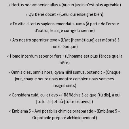
« Hortus nec amoenior ullus » (Aucun jardin n’est plus agréable)
« Qvi benè docet » (Celui qui enseigne bien)
« Ex vitio alterius sapiens emendat suum » (À partir de l’erreur
d’autrui, le sage corrige la sienne)
« Ars nostro spernitur ævo » (L’art [hermétique] est méprisé à
notre époque)
« Homo interdum asperior fera » (L’homme est plus féroce que la
bête)
« Omnis dies, omnis hora, qvam nihil sumus, ostendit » (Chaque
jour, chaque heure nous montre combien nous sommes
insignifiants)
« Considera cuid, cui et qvo » (‘Réfléchis à ce que [tu dis], à qui
[tu le dis] et où [tu te trouves]’)
« Emblema 5 – Avri potabilis chimice praeparatio » (Emblème 5 –
Or potable préparé alchimiquement)