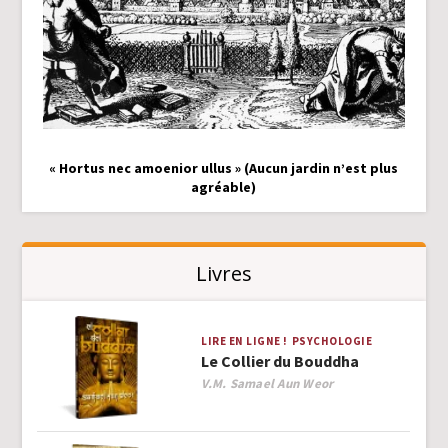
« Hortus nec amoenior ullus » (Aucun jardin n’est plus
agréable)
Livres
LIRE EN LIGNE !
PSYCHOLOGIE
Le Collier du Bouddha
Author
V.M. Samael Aun Weor