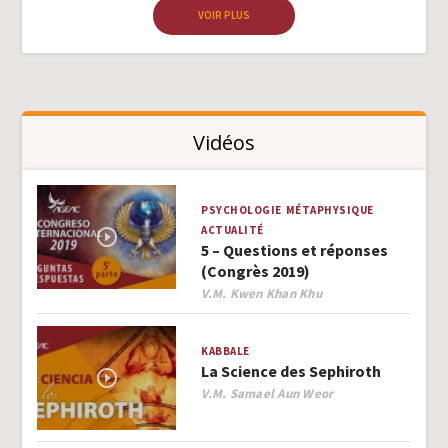
VOIR PLUS
Vidéos
PSYCHOLOGIE
MÉTAPHYSIQUE
ACTUALITÉ
5 – Questions et réponses
(Congrès 2019)
Author
V.M. Kwen Khan Khu
KABBALE
La Science des Sephiroth
Author
V.M. Samael Aun Weor