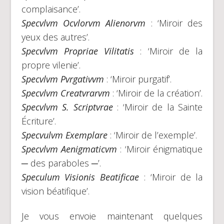
complaisance’.
Specvlvm Ocvlorvm Alienorvm
: ‘Miroir des
yeux des autres’.
Specvlvm Propriae Vilitatis
: ‘Miroir de la
propre vilenie’.
Specvlvm Pvrgativvm
: ‘Miroir purgatif’.
Specvlvm Creatvrarvm
: ‘Miroir de la création’.
Specvlvm S. Scriptvrae
: ‘Miroir de la Sainte
Écriture’.
Specvulvm Exemplare
: ‘Miroir de l’exemple’.
Specvlvm Aenigmaticvm
: ‘Miroir énigmatique
─ des paraboles ─’.
Speculum Visionis Beatificae
: ‘Miroir de la
vision béatifique’.
Je vous envoie maintenant quelques