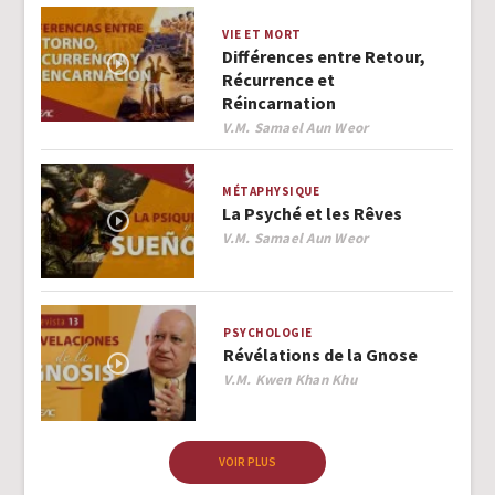
VIE ET MORT
Différences entre Retour,
Récurrence et
Réincarnation
Author
V.M. Samael Aun Weor
MÉTAPHYSIQUE
La Psyché et les Rêves
Author
V.M. Samael Aun Weor
PSYCHOLOGIE
Révélations de la Gnose
Author
V.M. Kwen Khan Khu
VOIR PLUS