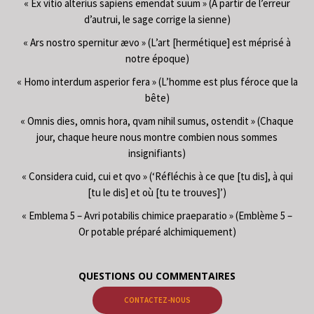
« Ex vitio alterius sapiens emendat suum » (À partir de l’erreur
d’autrui, le sage corrige la sienne)
« Ars nostro spernitur ævo » (L’art [hermétique] est méprisé à
notre époque)
« Homo interdum asperior fera » (L’homme est plus féroce que la
bête)
« Omnis dies, omnis hora, qvam nihil sumus, ostendit » (Chaque
jour, chaque heure nous montre combien nous sommes
insignifiants)
« Considera cuid, cui et qvo » (‘Réfléchis à ce que [tu dis], à qui
[tu le dis] et où [tu te trouves]’)
« Emblema 5 – Avri potabilis chimice praeparatio » (Emblème 5 –
Or potable préparé alchimiquement)
QUESTIONS OU COMMENTAIRES
CONTACTEZ-NOUS