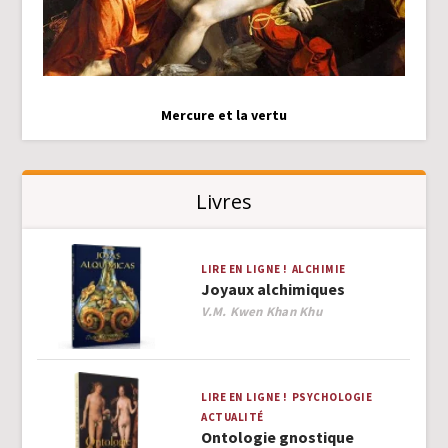
Mercure et la vertu
Livres
LIRE EN LIGNE !
ALCHIMIE
Joyaux alchimiques
Author
V.M. Kwen Khan Khu
LIRE EN LIGNE !
PSYCHOLOGIE
ACTUALITÉ
Ontologie gnostique