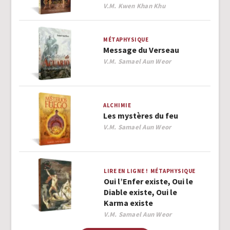
Author
V.M. Kwen Khan Khu
MÉTAPHYSIQUE
Message du Verseau
Author
V.M. Samael Aun Weor
ALCHIMIE
Les mystères du feu
Author
V.M. Samael Aun Weor
LIRE EN LIGNE !
MÉTAPHYSIQUE
Oui l’Enfer existe, Oui le
Diable existe, Oui le
Karma existe
Author
V.M. Samael Aun Weor