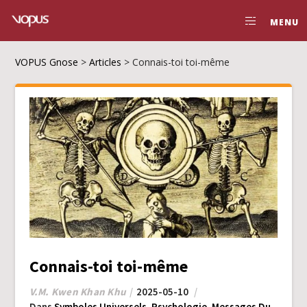
MENU
VOPUS Gnose
>
Articles
>
Connais-toi toi-même
Connais-toi toi-même
V.M. Kwen Khan Khu
2025-05-10
Dans
Symboles Universels
,
Psychologie
,
Messages Du