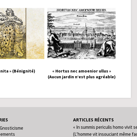
nita » (Bénignité)
« Hortus nec amoenior ullus »
(Aucun jardin n’est plus agréable)
IES
ARTICLES RÉCENTS
« In summis periculis homo vivit s
 Gnosticisme
gements
(L’homme vit insouciant même fa