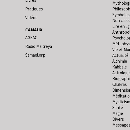
Livres
Mytholog
Pratiques
Philosoph
Symboles
Vidéos
Non classi
Lire en lig
CANAUX
Anthropo
AGEAC
Psycholo
Métaphys
Radio Maitreya
Vie et Mo
Samael.org
Actualité
Alchimie
Kabbale
Astrologi
Biograph
Chakras
Dimensio
Méditati
Mysticis
Santé
Magie
Divers
Messages