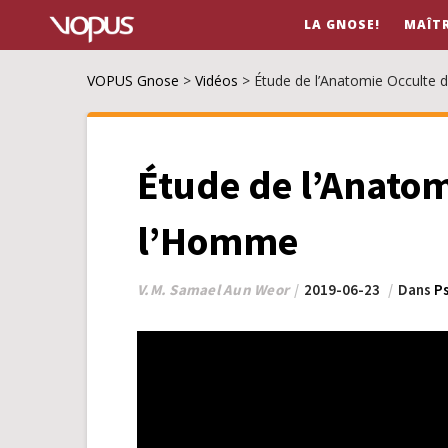
LA GNOSE!
MAÎT
VOPUS Gnose
>
Vidéos
>
Étude de l’Anatomie Occulte
Étude de l’Anatom
l’Homme
V.M. Samael Aun Weor
2019-06-23
Dans
P