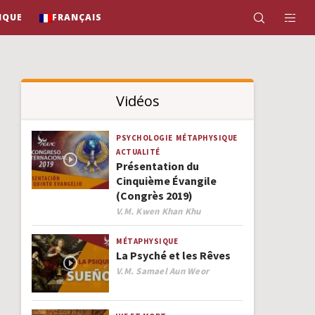
IQUE
FRANÇAIS
Vidéos
PSYCHOLOGIE
MÉTAPHYSIQUE
ACTUALITÉ
Présentation du
Cinquième Évangile
(Congrès 2019)
Author
V.M. Kwen Khan Khu
MÉTAPHYSIQUE
La Psyché et les Rêves
Author
V.M. Samael Aun Weor