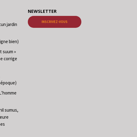
NEWSLETTER
INSCRIVEZ-VOUS
cun jardin
igne bien)
at suum »
ge corrige
t
e époque)
 (L’homme
hil sumus,
heure
mes