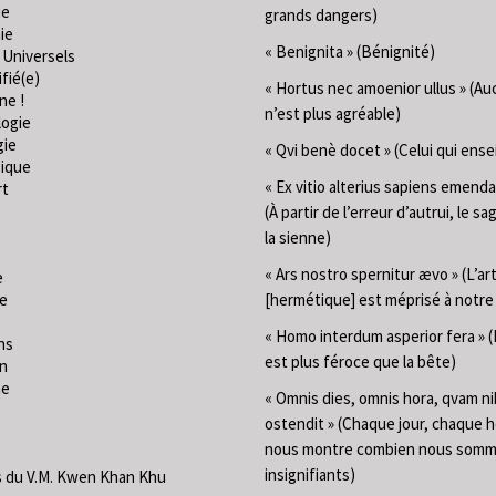
ie
grands dangers)
ie
« Benignita » (Bénignité)
 Universels
fié(e)
« Hortus nec amoenior ullus » (Au
ne !
n’est plus agréable)
logie
gie
« Qvi benè docet » (Celui qui ense
ique
« Ex vitio alterius sapiens emend
rt
(À partir de l’erreur d’autrui, le sa
la sienne)
« Ars nostro spernitur ævo » (L’ar
e
ie
[hermétique] est méprisé à notr
« Homo interdum asperior fera »
ns
est plus féroce que la bête)
on
me
« Omnis dies, omnis hora, qvam ni
ostendit » (Chaque jour, chaque 
nous montre combien nous som
insignifiants)
 du V.M. Kwen Khan Khu