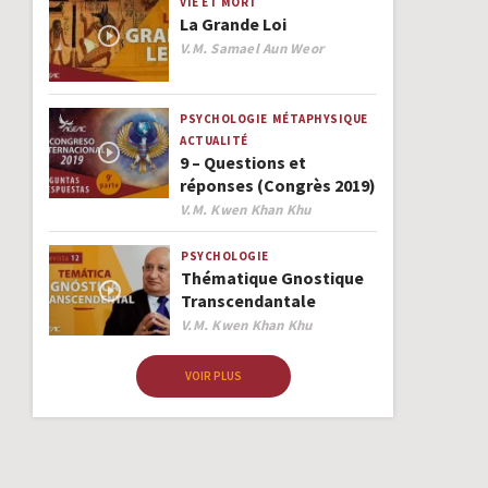
VIE ET MORT
La Grande Loi
Author
V.M. Samael Aun Weor
PSYCHOLOGIE
MÉTAPHYSIQUE
ACTUALITÉ
9 – Questions et
réponses (Congrès 2019)
Author
V.M. Kwen Khan Khu
PSYCHOLOGIE
Thématique Gnostique
Transcendantale
Author
V.M. Kwen Khan Khu
VOIR PLUS