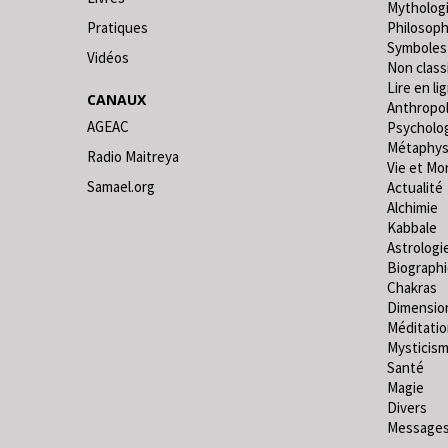
Mytholog
Pratiques
Philosoph
Symboles
Vidéos
Non classi
Lire en lig
CANAUX
Anthropo
AGEAC
Psycholo
Métaphys
Radio Maitreya
Vie et Mo
Samael.org
Actualité
Alchimie
Kabbale
Astrologi
Biograph
Chakras
Dimensio
Méditati
Mysticis
Santé
Magie
Divers
Messages