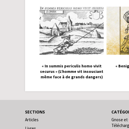
« In summis periculis homo vivit
« Benig
securus » (L’homme vit insouciant
même face à de grands dangers)
SECTIONS
CATÉGOR
Articles
Gnose et
Téléchar
Livres