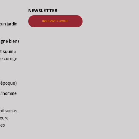
NEWSLETTER
INSCRIVEZ-VOUS
cun jardin
igne bien)
at suum »
ge corrige
t
e époque)
 (L’homme
hil sumus,
heure
mes