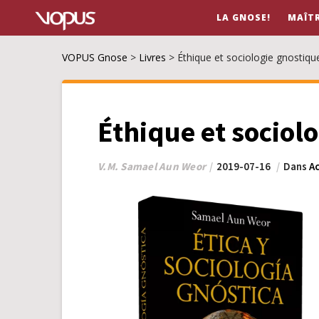
LA GNOSE!
MAÎT
VOPUS Gnose
>
Livres
>
Éthique et sociologie gnostiqu
Éthique et sociol
V.M. Samael Aun Weor
2019-07-16
Dans
Ac