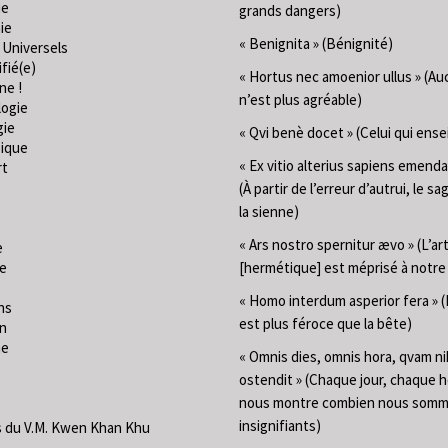
ie
grands dangers)
ie
« Benignita » (Bénignité)
 Universels
fié(e)
« Hortus nec amoenior ullus » (Au
ne !
n’est plus agréable)
logie
gie
« Qvi benè docet » (Celui qui ense
ique
« Ex vitio alterius sapiens emend
rt
(À partir de l’erreur d’autrui, le sa
la sienne)
« Ars nostro spernitur ævo » (L’ar
e
ie
[hermétique] est méprisé à notr
« Homo interdum asperior fera »
ns
est plus féroce que la bête)
on
me
« Omnis dies, omnis hora, qvam ni
ostendit » (Chaque jour, chaque 
nous montre combien nous som
insignifiants)
 du V.M. Kwen Khan Khu