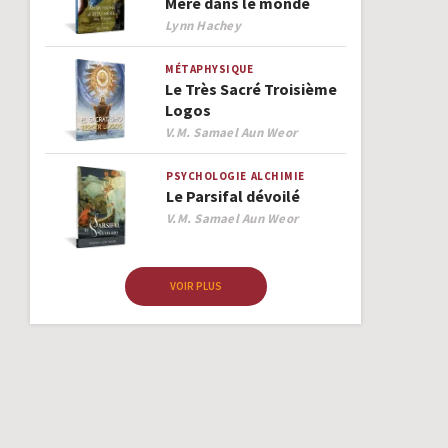
Mère dans le monde
Author
Lynn Hachey
MÉTAPHYSIQUE
Le Très Sacré Troisième
Logos
Author
V.M. Samael Aun Weor
PSYCHOLOGIE
ALCHIMIE
Le Parsifal dévoilé
Author
V.M. Samael Aun Weor
VOIR PLUS