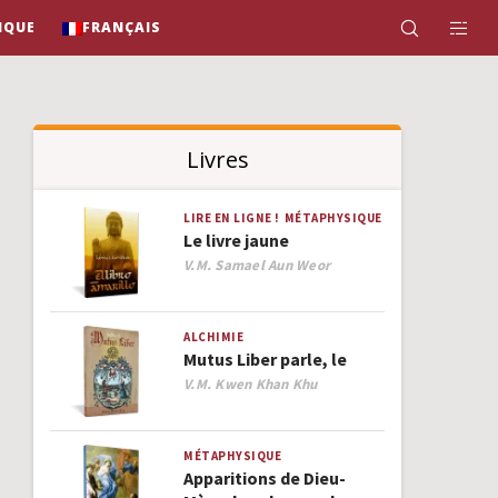
IQUE
FRANÇAIS
Livres
LIRE EN LIGNE !
MÉTAPHYSIQUE
Le livre jaune
Author
V.M. Samael Aun Weor
ALCHIMIE
Mutus Liber parle, le
Author
V.M. Kwen Khan Khu
MÉTAPHYSIQUE
Apparitions de Dieu-