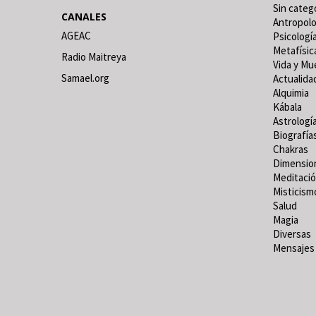
Sin categ
CANALES
Antropolo
AGEAC
Psicologí
Metafísic
Radio Maitreya
Vida y Mu
Samael.org
Actualida
Alquimia
Kábala
Astrologí
Biografía
Chakras
Dimensio
Meditaci
Misticism
Salud
Magia
Diversas
Mensajes 