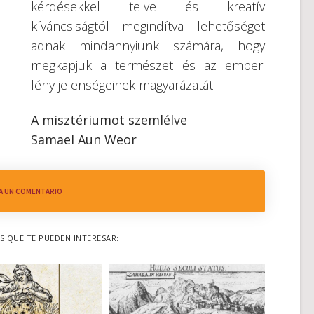
kérdésekkel telve és kreatív
kíváncsiságtól megindítva lehetőséget
adnak mindannyiunk számára, hogy
megkapjuk a természet és az emberi
lény jelenségeinek magyarázatát.
A misztériumot szemlélve
Samael Aun Weor
A UN COMENTARIO
 QUE TE PUEDEN INTERESAR: