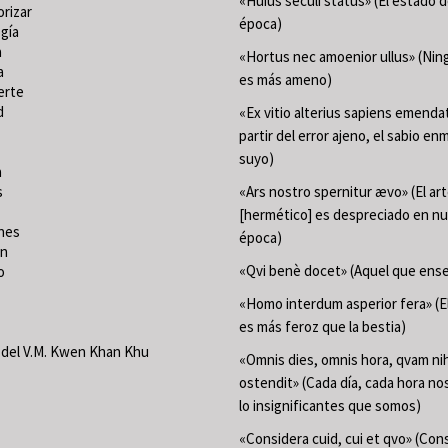
«Huius seculi status» (El estado 
orizar
época)
gía
a
«Hortus nec amoenior ullus» (Ning
a
es más ameno)
erte
d
«Ex vitio alterius sapiens emenda
partir del error ajeno, el sabio en
suyo)
a
s
«Ars nostro spernitur ævo» (El ar
[hermético] es despreciado en n
nes
época)
ón
«Qvi benè docet» (Aquel que ense
o
«Homo interdum asperior fera» (
es más feroz que la bestia)
del V.M. Kwen Khan Khu
«Omnis dies, omnis hora, qvam nih
ostendit» (Cada día, cada hora n
lo insignificantes que somos)
«Considera cuid, cui et qvo» (Con