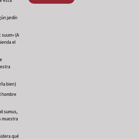
de esta
ún jardín
t suum» (A
mienda el
te
uestra
ña bien)
El hombre
il sumus,
os muestra
sidera qué