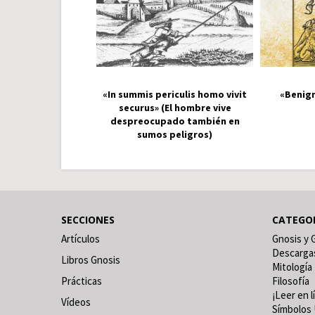
«In summis periculis homo vivit
«Benign
securus» (El hombre vive
despreocupado también en
sumos peligros)
SECCIONES
CATEGO
Artículos
Gnosis y 
Descarga
Libros Gnosis
Mitología
Prácticas
Filosofía
¡Leer en l
Vídeos
Símbolos 