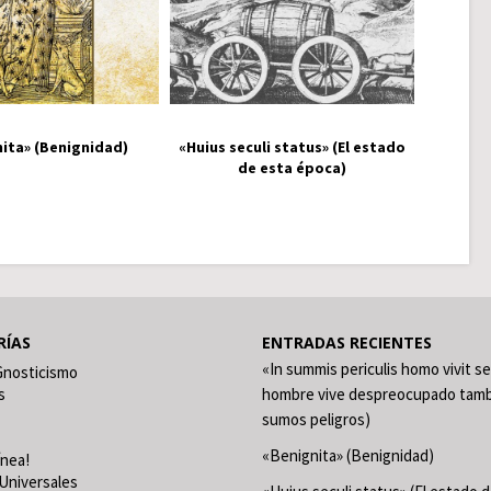
ita» (Benignidad)
«Huius seculi status» (El estado
de esta época)
RÍAS
ENTRADAS RECIENTES
«In summis periculis homo vivit se
Gnosticismo
s
hombre vive despreocupado tamb
sumos peligros)
«Benignita» (Benignidad)
ínea!
Universales