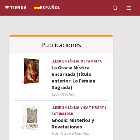
TIENDA
ESPAÑOL
Publicaciones
¡LEER EN LÍNEA!
METAFÍSICA
La Gracia Mística
Encarnada (título
anterior: La Fémina
Sagrada)
Author
Lynn Hachey
¡LEER EN LÍNEA!
VIDA Y MUERTE
ACTUALIDAD
Gnosis: Misterios y
Revelaciones
Author
V.M. Kwen Khan Khu