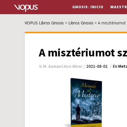
GNOSIS: INICIO
MAESTR
VOPUS Libros Gnosis
>
Libros Gnosis
>
A misztériumot
A misztériumot s
V.M. Samael Aun Weor
2021-08-01
En
Meta