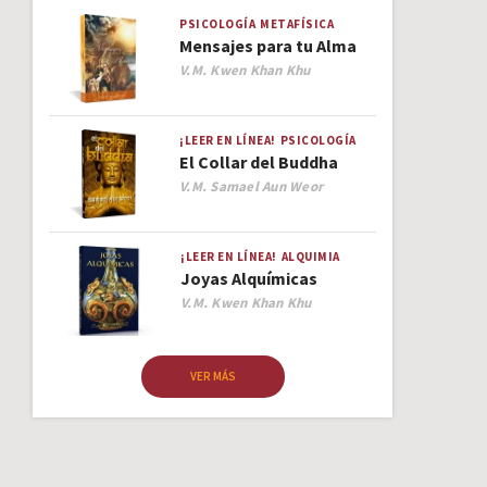
PSICOLOGÍA
METAFÍSICA
Mensajes para tu Alma
Author
V.M. Kwen Khan Khu
¡LEER EN LÍNEA!
PSICOLOGÍA
El Collar del Buddha
Author
V.M. Samael Aun Weor
¡LEER EN LÍNEA!
ALQUIMIA
Joyas Alquímicas
Author
V.M. Kwen Khan Khu
VER MÁS