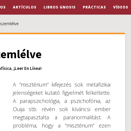
OS
ARTÍCULOS
LIBROS GNOSIS
PRÁCTICAS
VÍDEOS
 szemlélve
zemlélve
física
,
¡Leer En Línea!
A ”misztérium” kifejezés sok metafizikai
jelenségeket kutató figyelmét felkeltette.
A parapszichológia, a pszichofónia, az
Ouija stb. révén sok kíváncsi ember
megtapasztalta a paranormalitást. A
probléma, hogy a ”misztérium” ezen