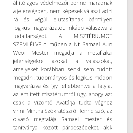
állítólagos védelmezői benne maradnak
a jelenségben, nem képesek választ adni
rá és végül elutasítanak bármilyen
logikus magyarázatot, inkább választva a
tudatlanságot. A MISZTÉRIUMOT
SZEMLÉLVE c. műben a Nt. Samael Aun
Weor Mester megadja a metafizikai
jelenségekre azokat a válaszokat,
amelyeket korábban senki sem tudott
megadni, tudományos és logikus módon
magyarázva és így fellebbentve a fátylat
az említett misztériumról úgy, ahogy azt
csak a Vízöntő Avatárja tudta véghez
vinni. Mintha Szókratészről lenne szó, az
olvasó megtalája Samael mester és
tanítványai közötti párbeszédeket, akik