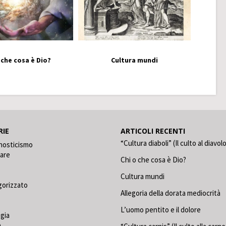
 che cosa è Dio?
Cultura mundi
RIE
ARTICOLI RECENTI
“Cultura diaboli” (Il culto al diavol
nosticismo
care
Chi o che cosa è Dio?
Cultura mundi
gorizzato
Allegoria della dorata mediocrità
L’uomo pentito e il dolore
gia
a