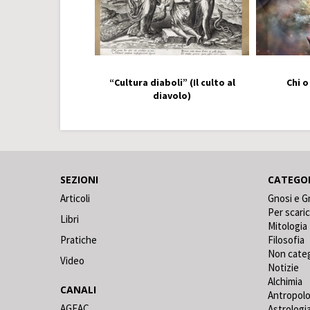
“Cultura diaboli” (Il culto al
Chi o
diavolo)
SEZIONI
CATEGO
Articoli
Gnosi e G
Per scari
Libri
Mitologia
Pratiche
Filosofia
Non cate
Video
Notizie
Alchimia
CANALI
Antropolo
AGEAC
Astrologi