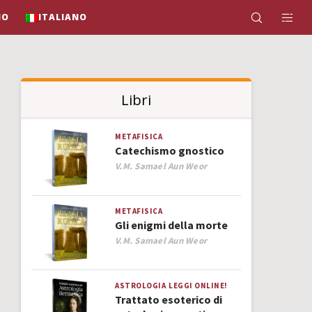
IO
ITALIANO
Libri
METAFISICA
Catechismo gnostico
Author
V.M. Samael Aun Weor
METAFISICA
Gli enigmi della morte
Author
V.M. Samael Aun Weor
ASTROLOGIA
LEGGI ONLINE!
Trattato esoterico di