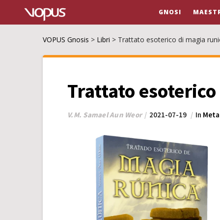
GNOSI
MAESTR
VOPUS Gnosis
>
Libri
>
Trattato esoterico di magia runi
Trattato esoterico
V.M. Samael Aun Weor
2021-07-19
In
Metaf