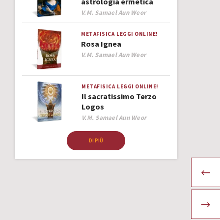
astrologia ermetica
Author
V.M. Samael Aun Weor
METAFISICA
LEGGI ONLINE!
Rosa Ignea
Author
V.M. Samael Aun Weor
METAFISICA
LEGGI ONLINE!
Il sacratissimo Terzo
Logos
Author
V.M. Samael Aun Weor
DI PIÙ