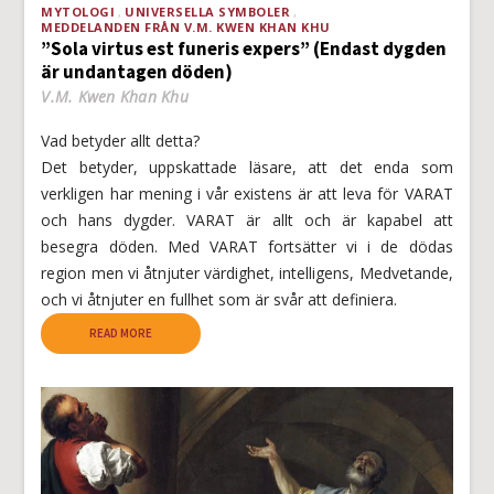
MYTOLOGI
UNIVERSELLA SYMBOLER
MEDDELANDEN FRÅN V.M. KWEN KHAN KHU
”Sola virtus est funeris expers” (Endast dygden
är undantagen döden)
V.M. Kwen Khan Khu
Vad betyder allt detta?
Det betyder, uppskattade läsare, att det enda som
verkligen har mening i vår existens är att leva för VARAT
och hans dygder. VARAT är allt och är kapabel att
besegra döden. Med VARAT fortsätter vi i de dödas
region men vi åtnjuter värdighet, intelligens, Medvetande,
och vi åtnjuter en fullhet som är svår att definiera.
READ MORE