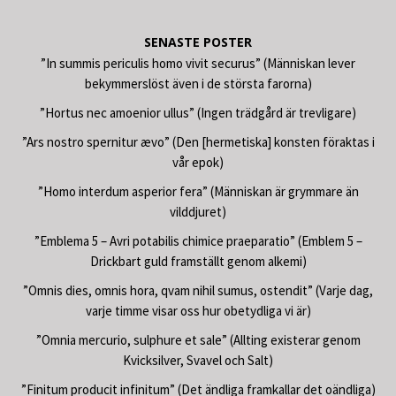
SENASTE POSTER
”In summis periculis homo vivit securus” (Människan lever
bekymmerslöst även i de största farorna)
”Hortus nec amoenior ullus” (Ingen trädgård är trevligare)
”Ars nostro spernitur ævo” (Den [hermetiska] konsten föraktas i
vår epok)
”Homo interdum asperior fera” (Människan är grymmare än
vilddjuret)
”Emblema 5 – Avri potabilis chimice praeparatio” (Emblem 5 –
Drickbart guld framställt genom alkemi)
”Omnis dies, omnis hora, qvam nihil sumus, ostendit” (Varje dag,
varje timme visar oss hur obetydliga vi är)
”Omnia mercurio, sulphure et sale” (Allting existerar genom
Kvicksilver, Svavel och Salt)
”Finitum producit infinitum” (Det ändliga framkallar det oändliga)