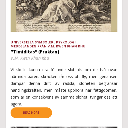
UNIVERSELLA SYMBOLER
PSYKOLOGI
MEDDELANDEN FRÅN V.M. KWEN KHAN KHU
”Timiditas” (Fruktan)
V.M. Kwen Khan Khu
Vi skulle kunna dra följande slutsats om de två ovan
nämnda paren: skräcken får oss att fly, men genansen
dämpar denna drift av rädsla, slöheten begränsar
handlingskraften, men måste upphöra när fattigdomen,
som är en konsekvens av samma slöhet, tvingar oss att
agera.
READ MORE