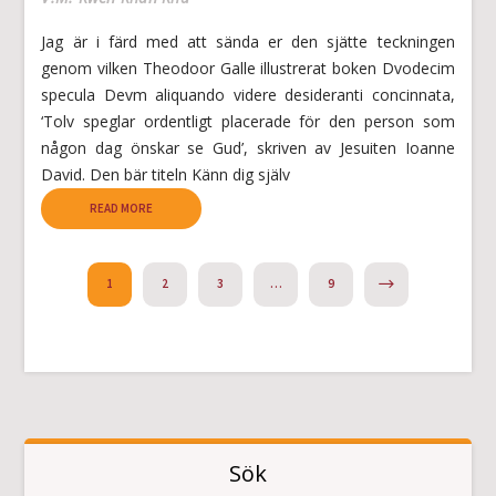
Jag är i färd med att sända er den sjätte teckningen
genom vilken Theodoor Galle illustrerat boken Dvodecim
specula Devm aliquando videre desideranti concinnata,
‘Tolv speglar ordentligt placerade för den person som
någon dag önskar se Gud’, skriven av Jesuiten Ioanne
Davi­d. Den bär titeln Känn dig själv
READ MORE
NEXT
1
2
3
…
9
Sök