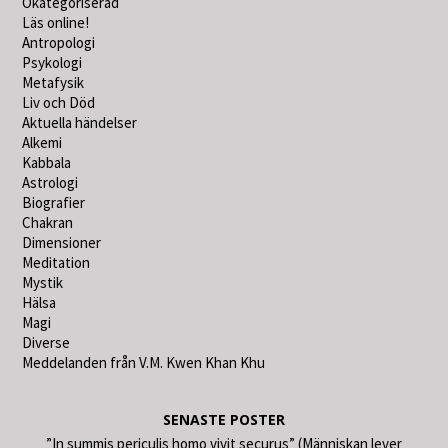
Okategoriserad
Läs online!
Antropologi
Psykologi
Metafysik
Liv och Död
Aktuella händelser
Alkemi
Kabbala
Astrologi
Biografier
Chakran
Dimensioner
Meditation
Mystik
Hälsa
Magi
Diverse
Meddelanden från V.M. Kwen Khan Khu
SENASTE POSTER
”In summis periculis homo vivit securus” (Människan lever