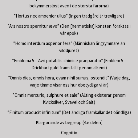
bekymmerslöst även i de största farorna)
”Hortus nec amoenior ullus” (Ingen trädgård är trevligare)
”Ars nostro spernitur ævo” (Den [hermetiska] konsten föraktas i
vår epok)
”Homo interdum asperior fera” (Människan är grymmare än
vilddjuret)
”Emblema 5 – Avri potabilis chimice praeparatio” (Emblem 5 –
Drickbart guld framställt genom alkemi)
”Omnis dies, omnis hora, qvam nihil sumus, ostendit” (Varje dag,
varje timme visar oss hur obetydliga vi är)
”Omnia mercurio, sulphure et sale” (Allting existerar genom
Kvicksilver, Svavel och Salt)
”Finitum producit infinitum” (Det ändliga framkallar det oändliga)
Klargörande av begrepp (4:e delen)
Cognitio