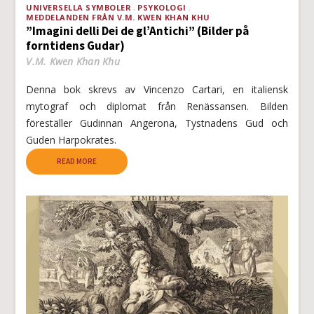
UNIVERSELLA SYMBOLER
PSYKOLOGI
MEDDELANDEN FRÅN V.M. KWEN KHAN KHU
”Imagini delli Dei de gl’Antichi” (Bilder på
forntidens Gudar)
V.M. Kwen Khan Khu
Denna bok skrevs av Vincenzo Cartari, en italiensk
mytograf och diplomat från Renässansen. Bilden
föreställer Gudinnan Angerona, Tystnadens Gud och
Guden Harpokrates.
READ MORE