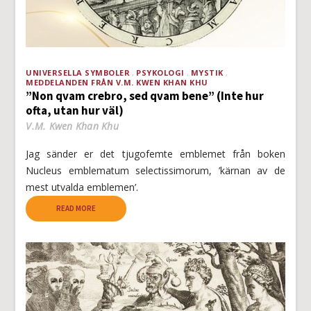
UNIVERSELLA SYMBOLER
PSYKOLOGI
MYSTIK
MEDDELANDEN FRÅN V.M. KWEN KHAN KHU
”Non qvam crebro, sed qvam bene” (Inte hur
ofta, utan hur väl)
V.M. Kwen Khan Khu
Jag sänder er det tjugofemte emblemet från boken
Nucleus emblematum selectissimorum, ’kärnan av de
mest utvalda emblemen’.
READ MORE