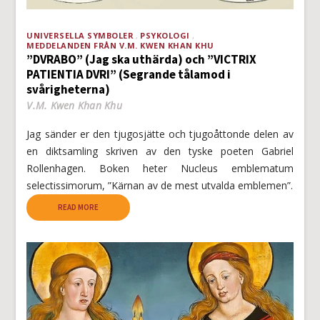
UNIVERSELLA SYMBOLER
PSYKOLOGI
MEDDELANDEN FRÅN V.M. KWEN KHAN KHU
”DVRABO” (Jag ska uthärda) och ”VICTRIX
PATIENTIA DVRI” (Segrande tålamod i
svårigheterna)
V.M. Kwen Khan Khu
Jag sänder er den tjugosjätte och tjugoåttonde delen av
en diktsamling skriven av den tyske poeten Gabriel
Rollenhagen. Boken heter Nucleus emblematum
selectissimorum, ”Kärnan av de mest utvalda emblemen”.
READ MORE