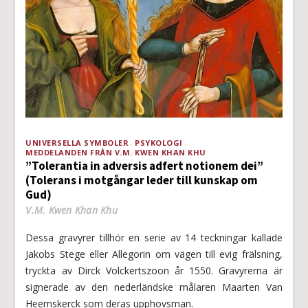
UNIVERSELLA SYMBOLER
PSYKOLOGI
MEDDELANDEN FRÅN V.M. KWEN KHAN KHU
”Tolerantia in adversis adfert notionem dei”
(Tolerans i motgångar leder till kunskap om
Gud)
V.M. Kwen Khan Khu
Dessa gravyrer tillhör en serie av 14 teckningar kallade
Jakobs Stege eller Allegorin om vägen till evig frälsning,
tryckta av Dirck Volckertszoon år 1550. Gravyrerna är
signerade av den nederländske målaren Maarten Van
Heemskerck som deras upphovsman.