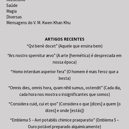
Saúde
Magia
Diversas
Mensagens do V. M. Kwen Khan Khu
ARTIGOS RECENTES
“Qvi benè docet” (Aquele que ensina bem)
“Ars nostro spernitur ævo” (A arte [hermética) é desprezada em
nossa época)
“Homo interdum asperior fera” (O homem é mais feroz que a
besta)
“Omnis dies, omnis hora, qvam nihil sumus, ostendit” (Cada dia,
cada hora nos mostra o insignificantes que somos)
“Considera cuid, cui et qvo” (Considera o que [dizes] a quem [o
dizes] e onde [estás])
“Emblema 5 – Avri potabilis chimice praeparatio” (Emblema 5 –
Ouro potável preparado alquimicamente)