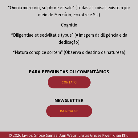
“Omnia mercurio, sulphure et sale” (Todas as coisas existem por
meio de Mercúrio, Enxofre e Sal)
Cognitio
“Diligentiae et sedvlitatis typus” (A imagem da diligência e da
dedicação)
“Natura conspice sortem” (Observa o destino da natureza)
PARA PERGUNTAS OU COMENTÁRIOS
CONTATO
NEWSLETTER
ISCREVA-SE
© 2026 Livros Gnose Samael Aun Weor, Livros Gnose Kwen Khan Khu.