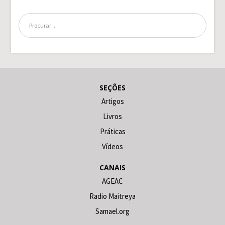
SEÇÕES
Artigos
Livros
Práticas
Vídeos
CANAIS
AGEAC
Radio Maitreya
Samael.org