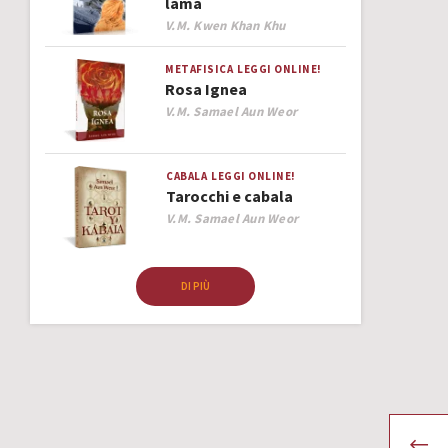
lama
Author
V.M. Kwen Khan Khu
METAFISICA
LEGGI ONLINE!
Rosa Ignea
Author
V.M. Samael Aun Weor
CABALA
LEGGI ONLINE!
Tarocchi e cabala
Author
V.M. Samael Aun Weor
DI PIÙ