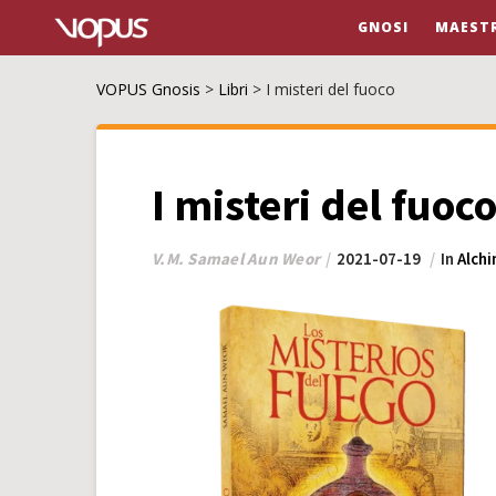
GNOSI
MAESTR
VOPUS Gnosis
>
Libri
>
I misteri del fuoco
I misteri del fuoc
V.M. Samael Aun Weor
2021-07-19
In
Alchi