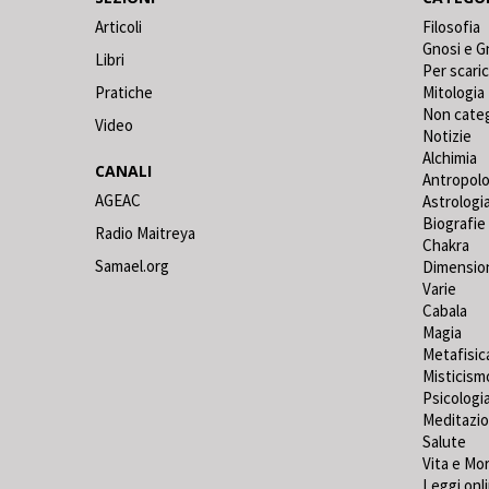
Articoli
Filosofia
Gnosi e G
Libri
Per scari
Pratiche
Mitologia
Non cate
Video
Notizie
Alchimia
CANALI
Antropolo
AGEAC
Astrologi
Biografie
Radio Maitreya
Chakra
Samael.org
Dimensio
Varie
Cabala
Magia
Metafisic
Misticism
Psicologi
Meditazi
Salute
Vita e Mo
Leggi onl