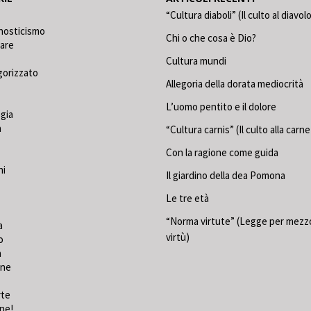
“Cultura diaboli” (Il culto al diavol
nosticismo
Chi o che cosa è Dio?
care
Cultura mundi
gorizzato
Allegoria della dorata mediocrità
L’uomo pentito e il dolore
gia
a
“Cultura carnis” (Il culto alla carne
Con la ragione come guida
ni
Il giardino della dea Pomona
Le tre età
“Norma virtute” (Legge per mezzo
a
virtù)
o
a
one
rte
ine!