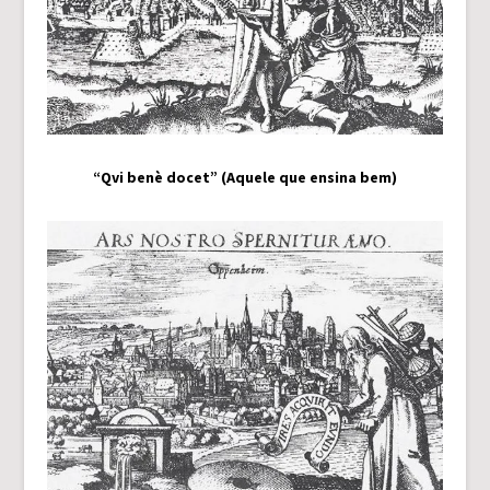
“Qvi benè docet” (Aquele que ensina bem)