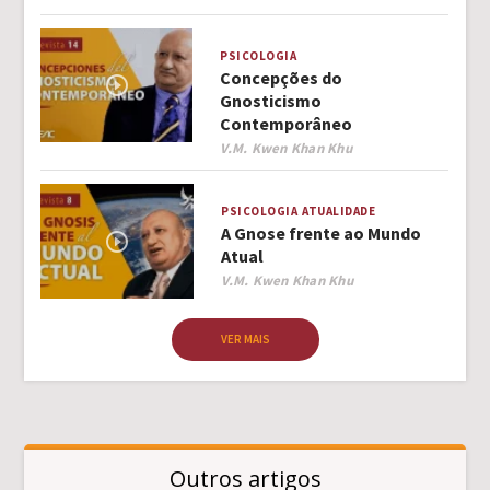
PSICOLOGIA
Concepções do
Gnosticismo
Contemporâneo
Author
V.M. Kwen Khan Khu
PSICOLOGIA
ATUALIDADE
A Gnose frente ao Mundo
Atual
Author
V.M. Kwen Khan Khu
VER MAIS
Outros artigos