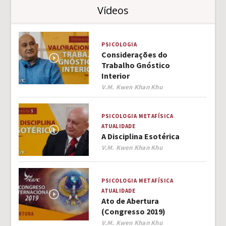
Vídeos
PSICOLOGIA
Considerações do
Trabalho Gnóstico
Interior
Author
V.M. Kwen Khan Khu
PSICOLOGIA
METAFÍSICA
ATUALIDADE
A Disciplina Esotérica
Author
V.M. Kwen Khan Khu
PSICOLOGIA
METAFÍSICA
ATUALIDADE
Ato de Abertura
(Congresso 2019)
Author
V.M. Kwen Khan Khu