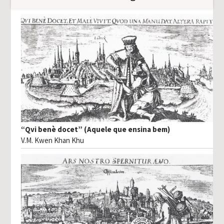
“Qvi benè docet” (Aquele que ensina bem)
V.M. Kwen Khan Khu