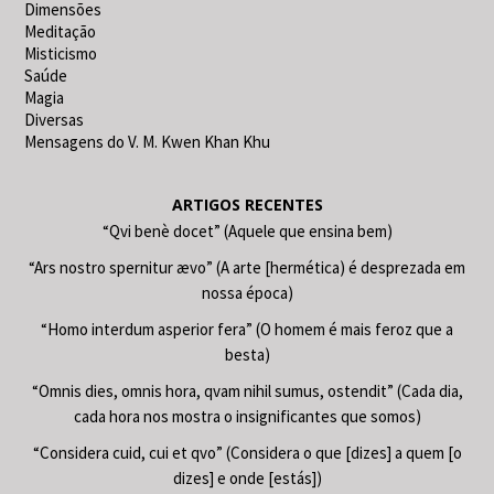
Dimensões
Meditação
Misticismo
Saúde
Magia
Diversas
Mensagens do V. M. Kwen Khan Khu
ARTIGOS RECENTES
“Qvi benè docet” (Aquele que ensina bem)
“Ars nostro spernitur ævo” (A arte [hermética) é desprezada em
nossa época)
“Homo interdum asperior fera” (O homem é mais feroz que a
besta)
“Omnis dies, omnis hora, qvam nihil sumus, ostendit” (Cada dia,
cada hora nos mostra o insignificantes que somos)
“Considera cuid, cui et qvo” (Considera o que [dizes] a quem [o
dizes] e onde [estás])