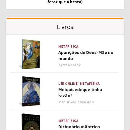
feroz que a besta)
Livros
METAFÍSICA
Aparições de Deus-Mãe no
mundo
Author
Lynn Hachey
LER ONLINE!
METAFÍSICA
Melquisedeque tinha
razão!
Author
V.M. Kwen Khan Khu
METAFÍSICA
Dicionário mântrico