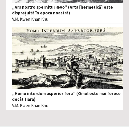
„Ars nostro spernitur ævo” (Arta [hermetică] este
disprețuită în epoca noastră)
V.M. Kwen Khan Khu
„Homo interdum asperior fera” (Omul este mai feroce
decât fiara)
V.M. Kwen Khan Khu