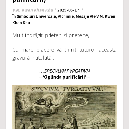
V.M. Kwen Khan Khu
2025-05-17
În
Simboluri Universale
,
Alchimie
,
Mesaje Ale V.M. Kwen
Khan Khu
Mult îndrăgiți prieteni și prietene,
Cu mare plăcere vă trimit tuturor această
gravură intitulată…
…SPECVLVM PVRGATIVM
─‘Oglinda purificării’─