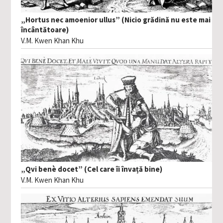
„Hortus nec amoenior ullus” (Nicio grădină nu este mai
încântătoare)
V.M. Kwen Khan Khu
„Qvi benè docet” (Cel care îi învață bine)
V.M. Kwen Khan Khu