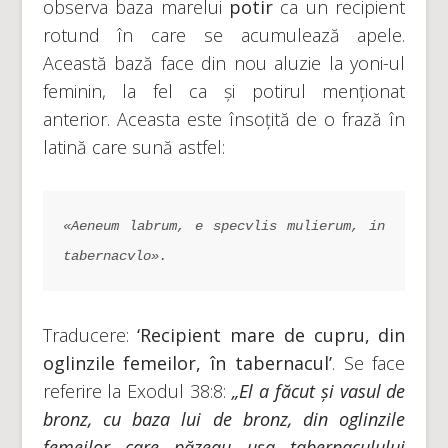
observa baza marelui
potir
ca un recipient
rotund în care se acumulează apele.
Această bază face din nou aluzie la yoni-ul
feminin, la fel ca și potirul menționat
anterior. Aceasta este însoțită de o frază în
latină care sună astfel:
«Aeneum labrum, e specvlis mulierum, in 
tabernacvlo».
Traducere:
‘
Recipient mare de cupru, din
oglinzile femeilor, în tabernacul’
. Se face
referire la Exodul 38:8:
„El a făcut și vasul de
bronz, cu baza lui de bronz, din oglinzile
femeilor care păzeau ușa tabernaculului