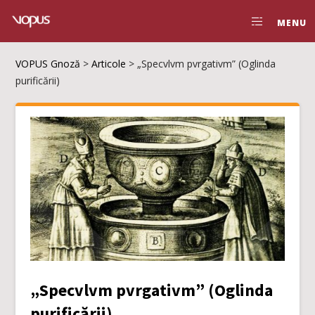
MENU
VOPUS Gnoză
>
Articole
>
„Specvlvm pvrgativm” (Oglinda
purificării)
„Specvlvm pvrgativm” (Oglinda
purificării)