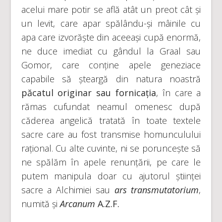
acelui mare potir se află atât un preot cât și
un levit, care apar spălându-și mâinile cu
apa care izvorăște din aceeași cupă enormă,
ne duce imediat cu gândul la Graal sau
Gomor, care conține apele geneziace
capabile să șteargă din natura noastră
păcatul originar sau fornicația
, în care a
rămas cufundat neamul omenesc după
căderea angelică tratată în toate textele
sacre care au fost transmise homunculului
rațional. Cu alte cuvinte, ni se poruncește să
ne spălăm în apele renunțării, pe care le
putem manipula doar cu ajutorul științei
sacre a Alchimiei sau
ars transmutatorium
,
numită și
Arcanum
A.Z.F.