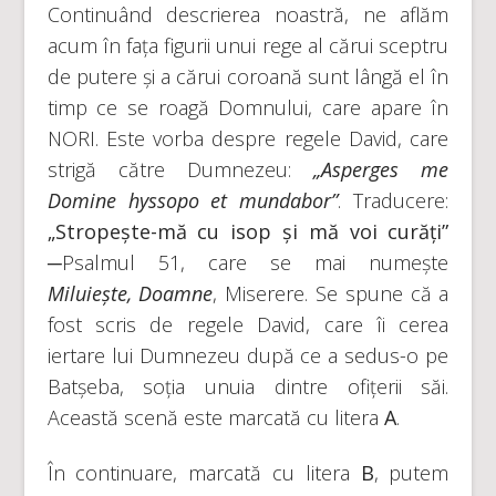
Continuând descrierea noastră, ne aflăm
acum în fața figurii unui rege al cărui sceptru
de putere și a cărui coroană sunt lângă el în
timp ce se roagă Domnului, care apare în
NORI. Este vorba despre regele David, care
strigă către Dumnezeu:
„Asperges me
Domine hyssopo et mundabor”
. Traducere:
„Stropește-mă cu isop și mă voi curăți”
─Psalmul 51, care se mai numește
Miluiește, Doamne
, Miserere. Se spune că a
fost scris de regele David, care îi cerea
iertare lui Dumnezeu după ce a sedus-o pe
Batșeba, soția unuia dintre ofițerii săi.
Această scenă este marcată cu litera
A
.
În continuare, marcată cu litera
B
, putem