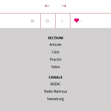
0
SECȚIUNI
Articole
Cărți
Practici
Video
CANALE
AGEAC
Radio Maitreya
Samael.org