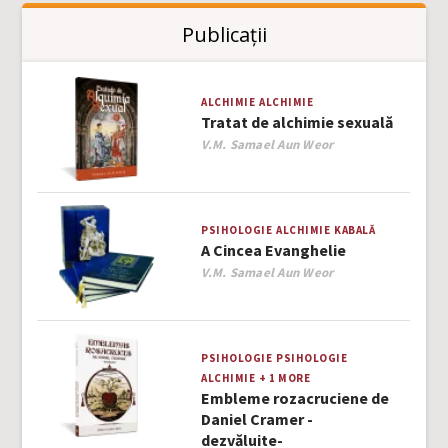
Publicații
ALCHIMIE
ALCHIMIE
Tratat de alchimie sexuală
Author
V.M. Samael Aun Weor
PSIHOLOGIE
ALCHIMIE
KABALĂ
A Cincea Evanghelie
Author
V.M. Samael Aun Weor
PSIHOLOGIE
PSIHOLOGIE
ALCHIMIE
+ 1 MORE
Embleme rozacruciene de
Daniel Cramer -
dezvăluite-