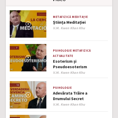
METAFIZICĂ
MEDITAȚIE
Știința Meditației
Author
V.M. Kwen Khan Khu
PSIHOLOGIE
METAFIZICĂ
ACTUALITATE
Esoterism și
Pseudoesoterism
Author
V.M. Kwen Khan Khu
PSIHOLOGIE
Adevărata Trăire a
Drumului Secret
Author
V.M. Kwen Khan Khu