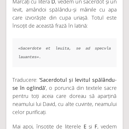
Marcați cu litera
D
, vedem un sacerdot și un
levit, amândoi spălându-și mâinile cu apa
care izvorăște din cupa uriașă. Totul este
însoțit de această frază în latină:
«Sacerdote et leuita, se ad specvla 
lauantes».
Traducere:
‘Sacerdotul
și levitul spălându-
se în oglindă’
, o poruncă din textele sacre
pentru toți aceia care doreau să aparțină
neamului lui David, cu alte cuvinte, neamului
celor purificați.
Mai apoi, însoțite de literele
E
și
F
, vedem