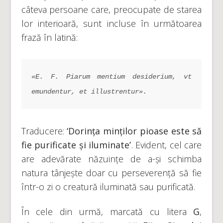
câteva persoane care, preocupate de starea
lor interioară, sunt incluse în următoarea
frază în latină:
«E. F. Piarum mentium desiderium, vt 
emundentur, et illustrentur».
Traducere:
‘Dorința minților pioase este să
fie purificate și iluminate’
. Evident, cel care
are adevărate năzuințe de a-și schimba
natura tânjește doar cu perseverență să fie
într-o zi o creatură iluminată sau purificată.
În cele din urmă, marcată cu litera
G
,