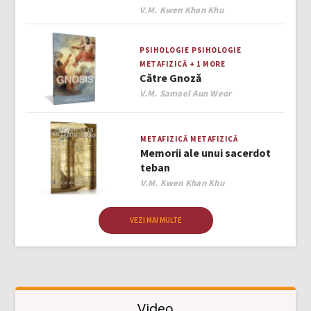
Author
V.M. Kwen Khan Khu
PSIHOLOGIE
PSIHOLOGIE
METAFIZICĂ
+ 1 MORE
Către Gnoză
Author
V.M. Samael Aun Weor
METAFIZICĂ
METAFIZICĂ
Memorii ale unui sacerdot
teban
Author
V.M. Kwen Khan Khu
VEZI MAI MULTE
Video