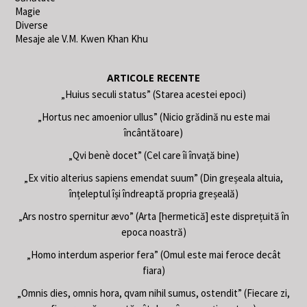
Magie
Diverse
Mesaje ale V.M. Kwen Khan Khu
ARTICOLE RECENTE
„Huius seculi status” (Starea acestei epoci)
„Hortus nec amoenior ullus” (Nicio grădină nu este mai
încântătoare)
„Qvi benè docet” (Cel care îi învață bine)
„Ex vitio alterius sapiens emendat suum” (Din greșeala altuia,
înțeleptul își îndreaptă propria greșeală)
„Ars nostro spernitur ævo” (Arta [hermetică] este disprețuită în
epoca noastră)
„Homo interdum asperior fera” (Omul este mai feroce decât
fiara)
„Omnis dies, omnis hora, qvam nihil sumus, ostendit” (Fiecare zi,