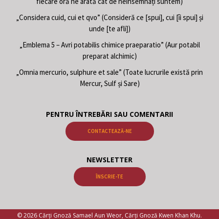
fiecare oră ne arată cât de neînsemnați suntem)
„Considera cuid, cui et qvo” (Consideră ce [spui], cui [îi spui] și
unde [te afli])
„Emblema 5 – Avri potabilis chimice praeparatio” (Aur potabil
preparat alchimic)
„Omnia mercurio, sulphure et sale” (Toate lucrurile există prin
Mercur, Sulf și Sare)
PENTRU ÎNTREBĂRI SAU COMENTARII
CONTACTEAZĂ-NE
NEWSLETTER
ÎNSCRIE-TE
© 2026 Cărți Gnoză Samael Aun Weor, Cărți Gnoză Kwen Khan Khu.