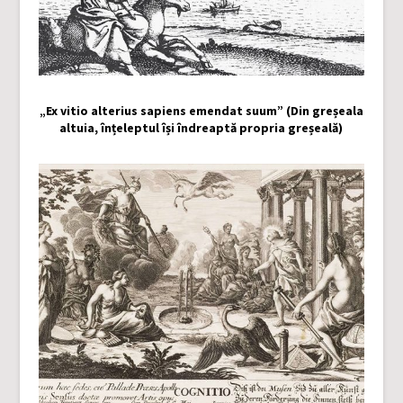
„Ex vitio alterius sapiens emendat suum” (Din greșeala
altuia, înțeleptul își îndreaptă propria greșeală)