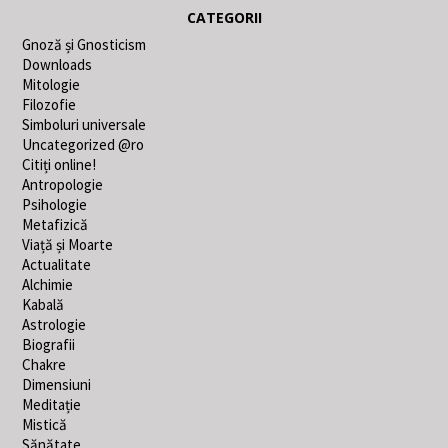
CATEGORII
Gnoză și Gnosticism
Downloads
Mitologie
Filozofie
Simboluri universale
Uncategorized @ro
Citiți online!
Antropologie
Psihologie
Metafizică
Viață și Moarte
Actualitate
Alchimie
Kabală
Astrologie
Biografii
Chakre
Dimensiuni
Meditație
Mistică
Sănătate