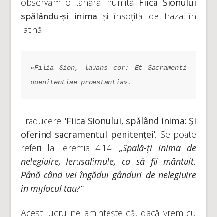
observăm o tânără numită
Fiica Sionului
spălându-și inima
și însoțită de fraza în
latină:
«Filia Sion, lauans cor: Et Sacramenti 
poenitentiae proestantia».
Traducere:
‘Fiica Sionului, spălând inima: Și
oferind sacramentul penitenței’
. Se poate
referi la Ieremia 4:14:
„Spală-ți inima de
nelegiuire, Ierusalimule, ca să fii mântuit.
Până când vei îngădui gânduri de nelegiuire
în mijlocul tău?”
.
Acest lucru ne amintește că, dacă vrem cu