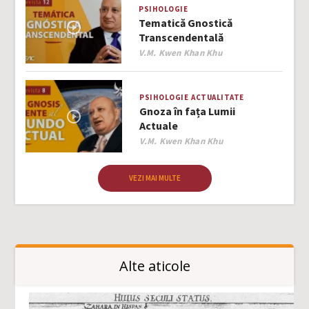
PSIHOLOGIE
Tematică Gnostică
Transcendentală
Author
V.M. Kwen Khan Khu
PSIHOLOGIE
ACTUALITATE
Gnoza în fața Lumii
Actuale
Author
V.M. Kwen Khan Khu
VEZI MAI MULTE
Alte aticole