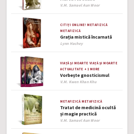
Author
V.M. Samael Aun Weor
CITIȚI ONLINE!
METAFIZICĂ
METAFIZICĂ
Grația mistică încarnată
Author
Lynn Hachey
VIAȚĂ ȘI MOARTE
VIAȚĂ ȘI MOARTE
ACTUALITATE
+ 1 MORE
Vorbește gnosticismul
Author
V.M. Kwen Khan Khu
METAFIZICĂ
METAFIZICĂ
Tratat de medicină ocultă
și magie practică
Author
V.M. Samael Aun Weor