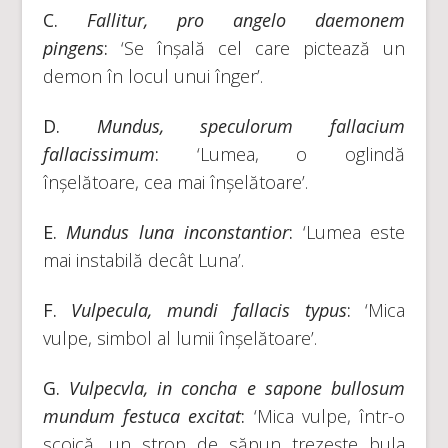
C.
Fallitur, pro angelo daemonem
pingens
:
‘Se înșală cel care pictează un
demon în locul unui înger’.
D.
Mundus, speculorum fallacium
fallacissimum
:
‘Lumea, o oglindă
înșelătoare, cea mai înșelătoare’.
E.
Mundus luna inconstantior
:
‘Lumea este
mai instabilă decât Luna’.
F.
Vulpecula, mundi fallacis typus
:
‘Mica
vulpe, simbol al lumii înșelătoare’.
G.
Vulpecvla
,
in concha e sapone bullosum
mundum festuca excitat
:
‘Mica vulpe, într-o
scoică, un strop de săpun trezește bula