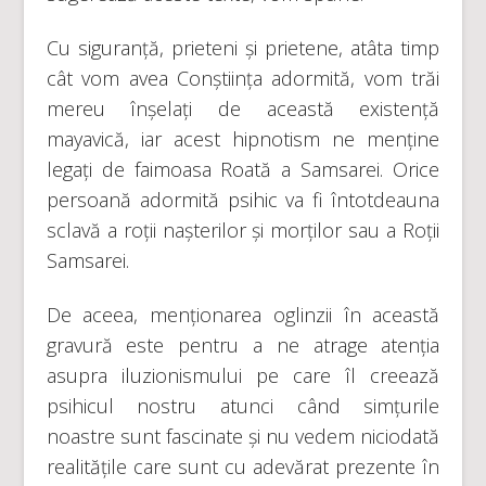
Cu siguranță, prieteni și prietene, atâta timp
cât vom avea Conștiința adormită, vom trăi
mereu înșelați de această existență
mayavică, iar acest hipnotism ne menține
legați de faimoasa Roată a Samsarei. Orice
persoană adormită psihic va fi întotdeauna
sclavă a roții nașterilor și morților sau a Roții
Samsarei.
De aceea, menționarea oglinzii în această
gravură este pentru a ne atrage atenția
asupra iluzionismului pe care îl creează
psihicul nostru atunci când simțurile
noastre sunt fascinate și nu vedem niciodată
realitățile care sunt cu adevărat prezente în