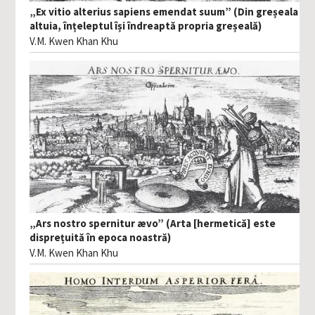
„Ex vitio alterius sapiens emendat suum” (Din greșeala
altuia, înțeleptul își îndreaptă propria greșeală)
V.M. Kwen Khan Khu
„Ars nostro spernitur ævo” (Arta [hermetică] este
disprețuită în epoca noastră)
V.M. Kwen Khan Khu