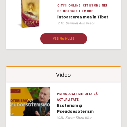
CITIȚI ONLINE!
CITIȚI ONLINE!
PSIHOLOGIE
+ 1 MORE
Întoarcerea mea în Tibet
Author
V.M. Samael Aun Weor
VEZI MAI MULTE
Video
PSIHOLOGIE
METAFIZICĂ
ACTUALITATE
Esoterism și
Pseudoesoterism
Author
V.M. Kwen Khan Khu