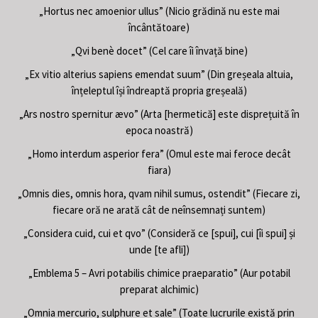
„Hortus nec amoenior ullus” (Nicio grădină nu este mai
încântătoare)
„Qvi benè docet” (Cel care îi învață bine)
„Ex vitio alterius sapiens emendat suum” (Din greșeala altuia,
înțeleptul își îndreaptă propria greșeală)
„Ars nostro spernitur ævo” (Arta [hermetică] este disprețuită în
epoca noastră)
„Homo interdum asperior fera” (Omul este mai feroce decât
fiara)
„Omnis dies, omnis hora, qvam nihil sumus, ostendit” (Fiecare zi,
fiecare oră ne arată cât de neînsemnați suntem)
„Considera cuid, cui et qvo” (Consideră ce [spui], cui [îi spui] și
unde [te afli])
„Emblema 5 – Avri potabilis chimice praeparatio” (Aur potabil
preparat alchimic)
„Omnia mercurio, sulphure et sale” (Toate lucrurile există prin