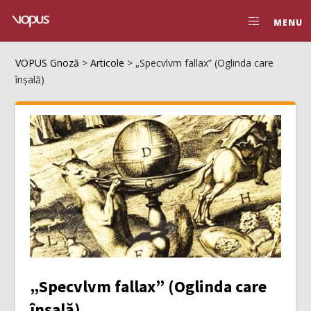
MENU
VOPUS Gnoză
>
Articole
>
„Specvlvm fallax” (Oglinda care
înșală)
„Specvlvm fallax” (Oglinda care
înșală)