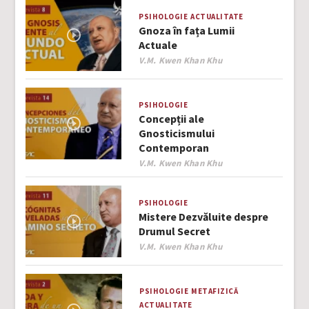
PSIHOLOGIE
ACTUALITATE
Gnoza în fața Lumii
Actuale
Author
V.M. Kwen Khan Khu
PSIHOLOGIE
Concepții ale
Gnosticismului
Contemporan
Author
V.M. Kwen Khan Khu
PSIHOLOGIE
Mistere Dezvăluite despre
Drumul Secret
Author
V.M. Kwen Khan Khu
PSIHOLOGIE
METAFIZICĂ
ACTUALITATE