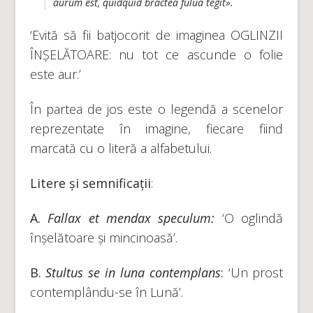
aurum est, quidquid bractea fulua tegit».
‘Evită să fii batjocorit de imaginea OGLINZII
ÎNȘELĂTOARE: nu tot ce ascunde o folie
este aur.’
În partea de jos este o legendă a scenelor
reprezentate în imagine, fiecare fiind
marcată cu o literă a alfabetului.
Litere și semnificații
:
A.
Fallax et mendax speculum:
‘O oglindă
înșelătoare și mincinoasă’.
B.
Stultus se in luna contemplans
:
‘Un prost
contemplându-se în Lună’.