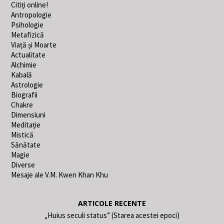
Citiți online!
Antropologie
Psihologie
Metafizică
Viață și Moarte
Actualitate
Alchimie
Kabală
Astrologie
Biografii
Chakre
Dimensiuni
Meditație
Mistică
Sănătate
Magie
Diverse
Mesaje ale V.M. Kwen Khan Khu
ARTICOLE RECENTE
„Huius seculi status” (Starea acestei epoci)