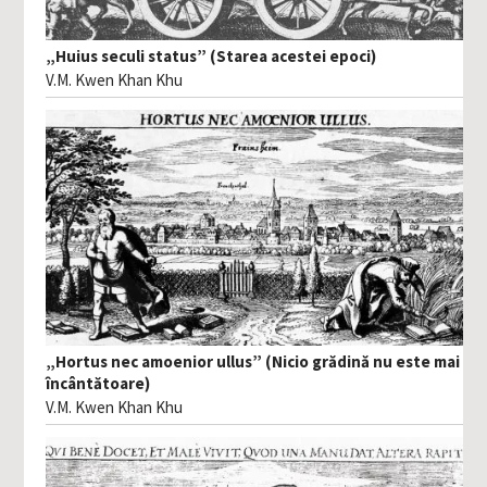
„Huius seculi status” (Starea acestei epoci)
V.M. Kwen Khan Khu
„Hortus nec amoenior ullus” (Nicio grădină nu este mai
încântătoare)
V.M. Kwen Khan Khu