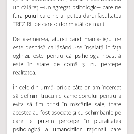
un călăreț ─un agregat psihologic─ care ne
fură
puiul
care ne-ar putea dărui facultatea
TREZIRII pe care o dorim atât de mult.
De asemenea, atunci când mama-tigru ne
este descrisă ca lăsându-se înșelată în fața
oglinzii, este pentru că psihologia noastră
este în stare de comă și nu percepe
realitatea.
În cele din urmă, ori de câte ori am încercat
să definim trucurile cameleonului pentru a
evita să fim prinși în mișcările sale, toate
acestea au fost asociate și cu schimbările pe
care le putem percepe în pluralitatea
psihologică a umanoizilor raționali care