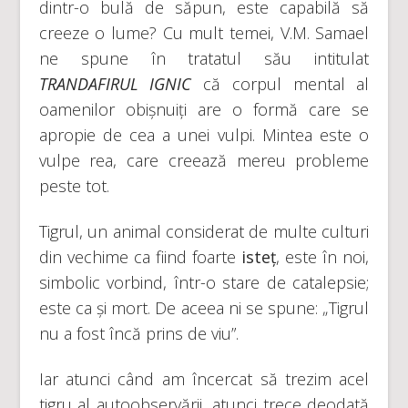
dintr-o bulă de săpun, este capabilă să
creeze o lume? Cu mult temei, V.M. Samael
ne spune în tratatul său intitulat
TRANDAFIRUL IGNIC
că corpul mental al
oamenilor obișnuiți are o formă care se
apropie de cea a unei vulpi. Mintea este o
vulpe rea, care creează mereu probleme
peste tot.
Tigrul, un animal considerat de multe culturi
din vechime ca fiind foarte
isteț
, este în noi,
simbolic vorbind, într-o stare de catalepsie;
este ca și mort. De aceea ni se spune: „Tigrul
nu a fost încă prins de viu”.
Iar atunci când am încercat să trezim acel
tigru al autoobservării, atunci trece deodată