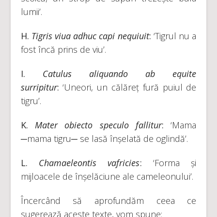
lumii’.
H.
Tigris viua adhuc capi nequiuit
:
‘Tigrul nu a
fost încă prins de viu’.
I.
Catulus aliquando ab equite
surripitur
:
‘Uneori, un călăreț fură puiul de
tigru’.
K.
Mater obiecto speculo fallitur
:
‘Mama
─mama tigru─ se lasă înșelată de oglindă’.
L.
Chamaeleontis vafricies
:
‘Forma și
mijloacele de înșelăciune ale cameleonului’.
Încercând să aprofundăm ceea ce
sugerează aceste texte, vom spune: