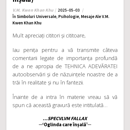
V.M. Kwen Khan Khu
2025-05-03
În
Simboluri Universale
,
Psihologie
,
Mesaje Ale V.M.
Kwen Khan Khu
Mult apreciați cititori și cititoare,
Iau penița pentru a vă transmite câteva
comentarii legate de importanța profundă
de a ne apropia de TEHNICA ADEVĂRATEI
autoobservări și de năzuințele noastre de a
trăi în realitate și nu în fantezii.
Înainte de a intra în materie vreau să vă
spun că această gravură este intitulată…
…SPECVLVM FALLAX
─‘Oglinda care înșală’─