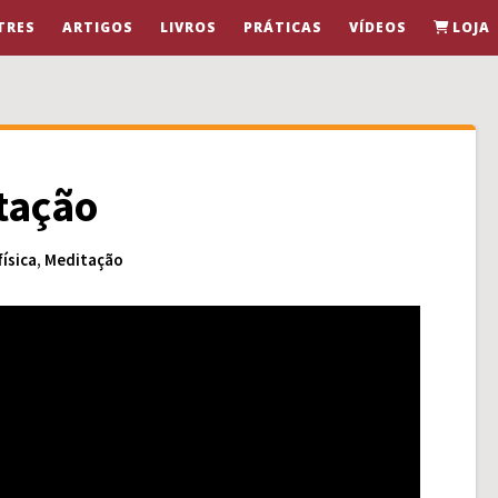
TRES
ARTIGOS
LIVROS
PRÁTICAS
VÍDEOS
LOJA
tação
ísica
,
Meditação