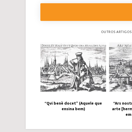
OUTROS ARTIGOS 
“Qvi benè docet” (Aquele que
“Ars nost
ensina bem)
arte [her
em