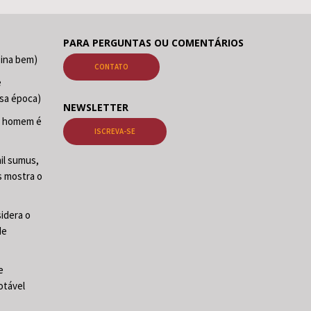
PARA PERGUNTAS OU COMENTÁRIOS
sina bem)
CONTATO
e
sa época)
NEWSLETTER
O homem é
ISCREVA-SE
il sumus,
s mostra o
sidera o
de
e
otável