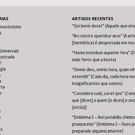
RIAS
ARTIGOS RECENTES
“Qvi benè docet” (Aquele que en
Gnosticismo
s
“Ars nostro spernitur ævo” (A art
[hermética) é desprezada em nos
Universais
“Homo interdum asperior fera” (
gorizado
mais feroz que a besta)
!
gia
“Omnis dies, omnis hora, qvam nih
a
ostendit” (Cada dia, cada hora no
a
insignificantes que somos)
rte
e
“Considera cuid, cui et qvo” (Con
que [dizes] a quem [o dizes] e on
[estás])
a
s
“Emblema 5 – Avri potabilis chimic
praeparatio” (Emblema 5 – Ouro p
es
preparado alquimicamente)