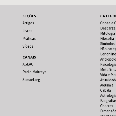
SEÇÕES
CATEGO
Artigos
Gnose e 
Descarga
Livros
Mitologia
Práticas
Filosofia
Símbolos 
Vídeos
Não cate
Ler online
CANAIS
Antropolo
AGEAC
Psicologi
Metafísic
Radio Maitreya
Vida e Mo
Samael.org
Atualidad
Alquimia
Cabala
Astrologi
Biografia
Chacras
Dimensõ