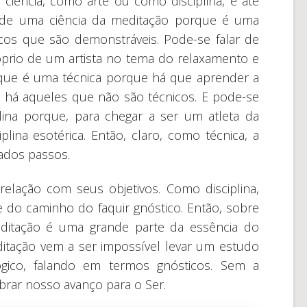
ciência, como arte ou como disciplina, e até
 de uma ciência da meditação porque é uma
icos que são demonstráveis. Pode-se falar de
prio de um artista no tema do relaxamento e
 que é uma técnica porque há que aprender a
e há aqueles que não são técnicos. E pode-se
na porque, para chegar a ser um atleta da
lina esotérica. Então, claro, como técnica, a
ados passos.
elação com seus objetivos. Como disciplina,
e do caminho do faquir gnóstico. Então, sobre
ditação é uma grande parte da essência do
ditação vem a ser impossível levar um estudo
ógico, falando em termos gnósticos. Sem a
brar nosso avanço para o Ser.