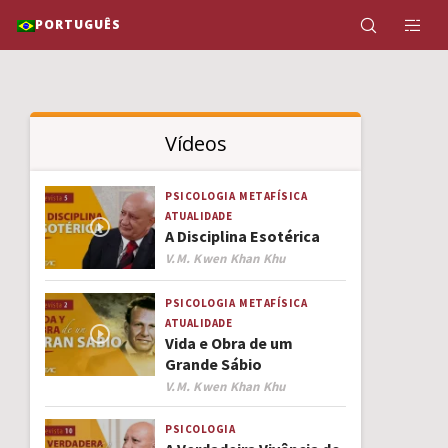
PORTUGUÊS
Vídeos
PSICOLOGIA
METAFÍSICA
ATUALIDADE
A Disciplina Esotérica
Author
V.M. Kwen Khan Khu
PSICOLOGIA
METAFÍSICA
ATUALIDADE
Vida e Obra de um
Grande Sábio
Author
V.M. Kwen Khan Khu
PSICOLOGIA