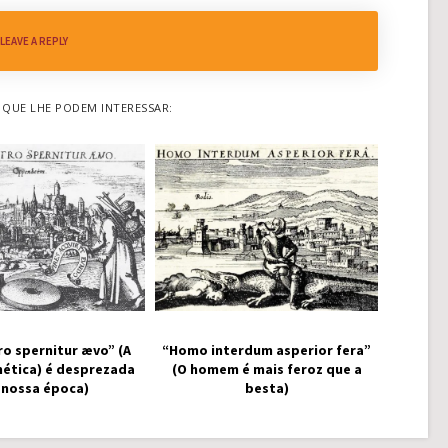
LEAVE A REPLY
QUE LHE PODEM INTERESSAR:
ro spernitur ævo” (A
“Homo interdum asperior fera”
mética) é desprezada
(O homem é mais feroz que a
 nossa época)
besta)