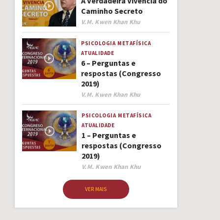
A Verdadeira Vivência do
Caminho Secreto
Author
V.M. Kwen Khan Khu
PSICOLOGIA
METAFÍSICA
ATUALIDADE
6 – Perguntas e
respostas (Congresso
2019)
Author
V.M. Kwen Khan Khu
PSICOLOGIA
METAFÍSICA
ATUALIDADE
1 – Perguntas e
respostas (Congresso
2019)
Author
V.M. Kwen Khan Khu
VER MAIS