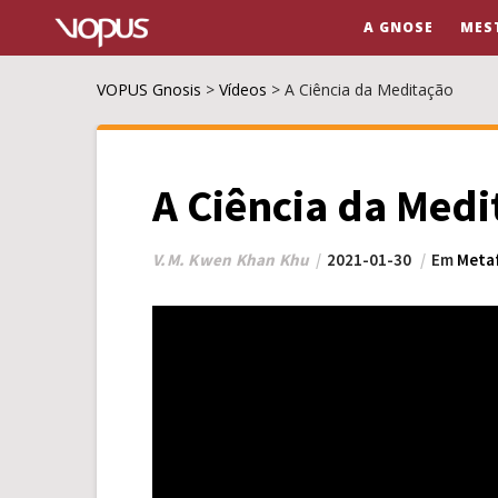
A GNOSE
MES
VOPUS Gnosis
>
Vídeos
>
A Ciência da Meditação
A Ciência da Medi
V.M. Kwen Khan Khu
2021-01-30
Em
Metaf