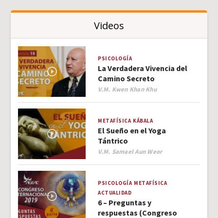
Videos
PSICOLOGÍA
La Verdadera Vivencia del
Camino Secreto
Author
V.M. Kwen Khan Khu
METAFÍSICA
KÁBALA
El Sueño en el Yoga
Tántrico
Author
V.M. Samael Aun Weor
PSICOLOGÍA
METAFÍSICA
ACTUALIDAD
6 – Preguntas y
respuestas (Congreso