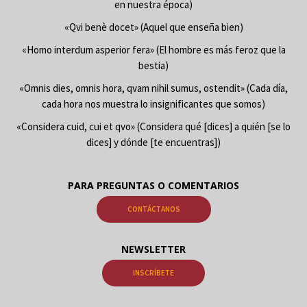
en nuestra época)
«Qvi benè docet» (Aquel que enseña bien)
«Homo interdum asperior fera» (El hombre es más feroz que la
bestia)
«Omnis dies, omnis hora, qvam nihil sumus, ostendit» (Cada día,
cada hora nos muestra lo insignificantes que somos)
«Considera cuid, cui et qvo» (Considera qué [dices] a quién [se lo
dices] y dónde [te encuentras])
PARA PREGUNTAS O COMENTARIOS
CONTÁCTANOS
NEWSLETTER
INSCRÍBETE