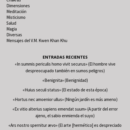
Dimensiones
Meditación
Misticismo
Salud
Magia
Diversas
Mensajes del V.M. Kwen Khan Khu
ENTRADAS RECIENTES
«In summis periculis homo vivit securus» (El hombre vive
despreocupado también en sumos peligros)
«Benignita» (Benignidad)
«Huius seculi status» (El estado de esta época)
«Hortus nec amoenior ullus» (Ningún jardín es más ameno)
«Ex vitio alterius sapiens emendat suum» (A partir del error
ajeno, el sabio enmienda el suyo)
«Ars nostro spernitur ævo» (El arte [hermético] es despreciado