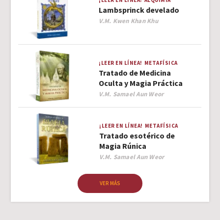
¡LEER EN LÍNEA!
ALQUIMIA
Lambsprinck develado
Author
V.M. Kwen Khan Khu
¡LEER EN LÍNEA!
METAFÍSICA
Tratado de Medicina
Oculta y Magia Práctica
Author
V.M. Samael Aun Weor
¡LEER EN LÍNEA!
METAFÍSICA
Tratado esotérico de
Magia Rúnica
Author
V.M. Samael Aun Weor
VER MÁS