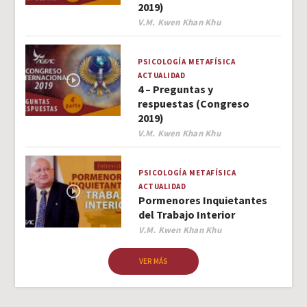
2019)
Author
V.M. Kwen Khan Khu
PSICOLOGÍA
METAFÍSICA
ACTUALIDAD
4 – Preguntas y
respuestas (Congreso
2019)
Author
V.M. Kwen Khan Khu
PSICOLOGÍA
METAFÍSICA
ACTUALIDAD
Pormenores Inquietantes
del Trabajo Interior
Author
V.M. Kwen Khan Khu
VER MÁS