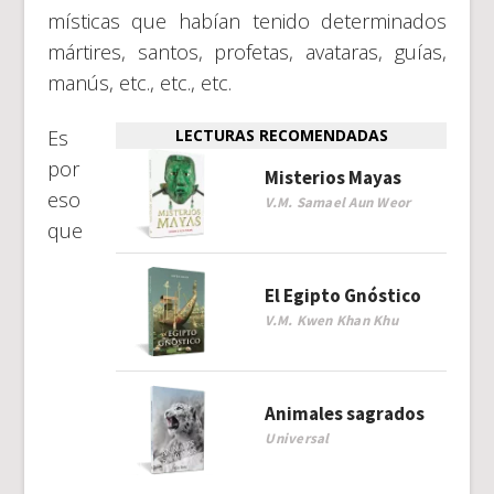
místicas que habían tenido determinados
mártires, santos, profetas, avataras, guías,
manús, etc., etc., etc.
Es
LECTURAS RECOMENDADAS
por
Misterios Mayas
eso
V.M. Samael Aun Weor
que
El Egipto Gnóstico
V.M. Kwen Khan Khu
Animales sagrados
Universal