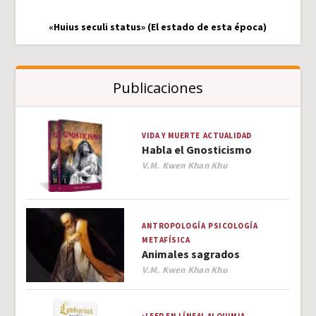
«Huius seculi status» (El estado de esta época)
Publicaciones
VIDA Y MUERTE
ACTUALIDAD
Habla el Gnosticismo
Author
V.M. Kwen Khan Khu
ANTROPOLOGÍA
PSICOLOGÍA
METAFÍSICA
Animales sagrados
Author
V.M. Kwen Khan Khu