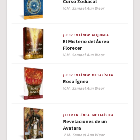
Curso Zodiacal
Author
V.M. Samael Aun Weor
¡LEER EN LÍNEA!
ALQUIMIA
El Misterio del Áureo
Florecer
Author
V.M. Samael Aun Weor
¡LEER EN LÍNEA!
METAFÍSICA
Rosa Ígnea
Author
V.M. Samael Aun Weor
¡LEER EN LÍNEA!
METAFÍSICA
Revelaciones de un
Avatara
Author
V.M. Samael Aun Weor