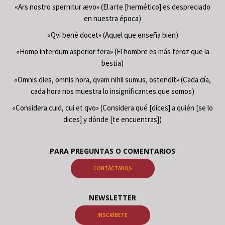
«Ars nostro spernitur ævo» (El arte [hermético] es despreciado
en nuestra época)
«Qvi benè docet» (Aquel que enseña bien)
«Homo interdum asperior fera» (El hombre es más feroz que la
bestia)
«Omnis dies, omnis hora, qvam nihil sumus, ostendit» (Cada día,
cada hora nos muestra lo insignificantes que somos)
«Considera cuid, cui et qvo» (Considera qué [dices] a quién [se lo
dices] y dónde [te encuentras])
PARA PREGUNTAS O COMENTARIOS
CONTÁCTANOS
NEWSLETTER
INSCRÍBETE