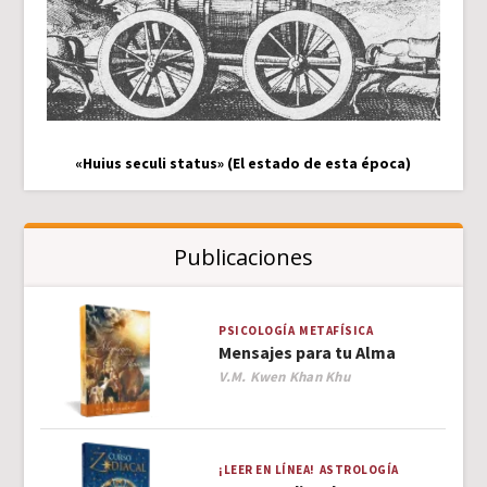
«Huius seculi status» (El estado de esta época)
Publicaciones
PSICOLOGÍA
METAFÍSICA
Mensajes para tu Alma
Author
V.M. Kwen Khan Khu
¡LEER EN LÍNEA!
ASTROLOGÍA