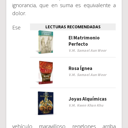
ignorancia, que en suma es equivalente a
dolor.
Ese
LECTURAS RECOMENDADAS
El Matrimonio
Perfecto
V.M. Samael Aun Weor
Rosa Ígnea
V.M. Samael Aun Weor
Joyas Alquímicas
V.M. Kwen Khan Khu
vehículo maravilloso renglones arriba