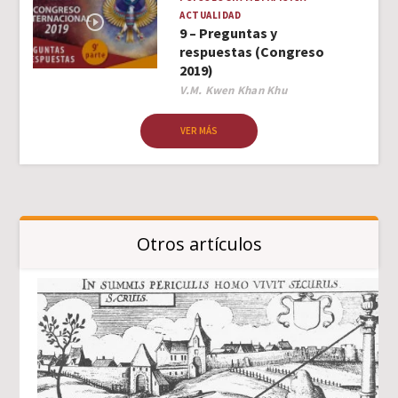
ACTUALIDAD
9 – Preguntas y
respuestas (Congreso
2019)
Author
V.M. Kwen Khan Khu
VER MÁS
Otros artículos