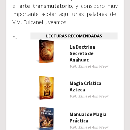
el
arte transmutatorio
, y considero muy
importante acotar aquí unas palabras del
V.M. Fulcanelli, veamos:
«…
LECTURAS RECOMENDADAS
La Doctrina
Secreta de
Anáhuac
V.M. Samael Aun Weor
Magia Crística
Azteca
V.M. Samael Aun Weor
Manual de Magia
Práctica
V.M. Samael Aun Weor