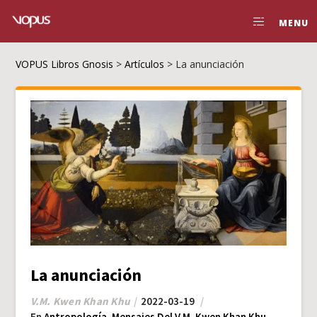
MENU
VOPUS Libros Gnosis
>
Artículos
>
La anunciación
La anunciación
V.M. Kwen Khan Khu
2022-03-19
En
Antropología
,
Mensajes Del V.M. Kwen Khan Khu