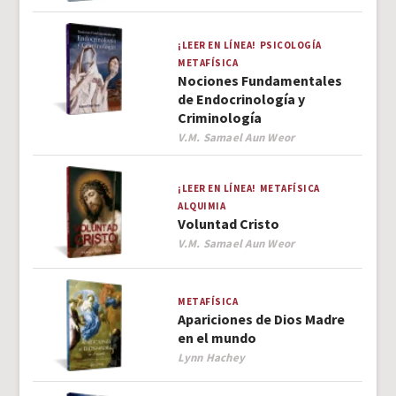
¡LEER EN LÍNEA!
PSICOLOGÍA
METAFÍSICA
Nociones Fundamentales
de Endocrinología y
Criminología
Author
V.M. Samael Aun Weor
¡LEER EN LÍNEA!
METAFÍSICA
ALQUIMIA
Voluntad Cristo
Author
V.M. Samael Aun Weor
METAFÍSICA
Apariciones de Dios Madre
en el mundo
Author
Lynn Hachey