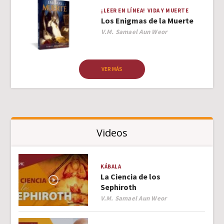
¡LEER EN LÍNEA!
VIDA Y MUERTE
Los Enigmas de la Muerte
Author
V.M. Samael Aun Weor
VER MÁS
Videos
KÁBALA
La Ciencia de los
Sephiroth
Author
V.M. Samael Aun Weor