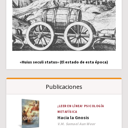
«Huius seculi status» (El estado de esta época)
Publicaciones
¡LEER EN LÍNEA!
PSICOLOGÍA
METAFÍSICA
Hacia la Gnosis
Author
V.M. Samael Aun Weor