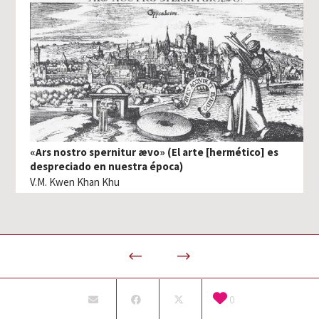
«Ars nostro spernitur ævo» (El arte [hermético] es
despreciado en nuestra época)
V.M. Kwen Khan Khu
0