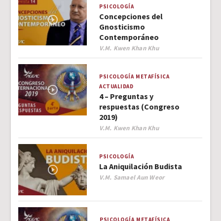
PSICOLOGÍA
Concepciones del
Gnosticismo
Contemporáneo
Author
V.M. Kwen Khan Khu
PSICOLOGÍA
METAFÍSICA
ACTUALIDAD
4 – Preguntas y
respuestas (Congreso
2019)
Author
V.M. Kwen Khan Khu
PSICOLOGÍA
La Aniquilación Budista
Author
V.M. Samael Aun Weor
PSICOLOGÍA
METAFÍSICA