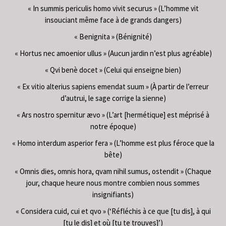
« In summis periculis homo vivit securus » (L’homme vit
insouciant même face à de grands dangers)
« Benignita » (Bénignité)
« Hortus nec amoenior ullus » (Aucun jardin n’est plus agréable)
« Qvi benè docet » (Celui qui enseigne bien)
« Ex vitio alterius sapiens emendat suum » (À partir de l’erreur
d’autrui, le sage corrige la sienne)
« Ars nostro spernitur ævo » (L’art [hermétique] est méprisé à
notre époque)
« Homo interdum asperior fera » (L’homme est plus féroce que la
bête)
« Omnis dies, omnis hora, qvam nihil sumus, ostendit » (Chaque
jour, chaque heure nous montre combien nous sommes
insignifiants)
« Considera cuid, cui et qvo » (‘Réfléchis à ce que [tu dis], à qui
[tu le dis] et où [tu te trouves]’)