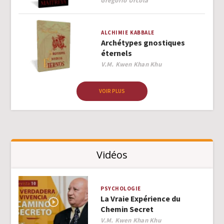
Gregorio Urcola
ALCHIMIE
KABBALE
Archétypes gnostiques
éternels
Author
V.M. Kwen Khan Khu
VOIR PLUS
Vidéos
PSYCHOLOGIE
La Vraie Expérience du
Chemin Secret
Author
V.M. Kwen Khan Khu