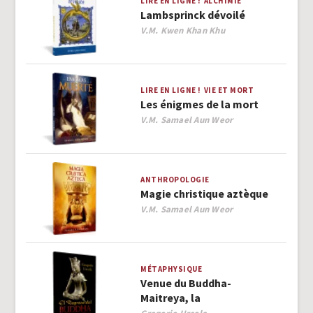
LIRE EN LIGNE !
ALCHIMIE
Lambsprinck dévoilé
Author
V.M. Kwen Khan Khu
LIRE EN LIGNE !
VIE ET MORT
Les énigmes de la mort
Author
V.M. Samael Aun Weor
ANTHROPOLOGIE
Magie christique aztèque
Author
V.M. Samael Aun Weor
MÉTAPHYSIQUE
Venue du Buddha-
Maitreya, la
Author