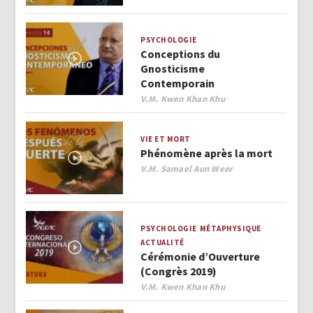
PSYCHOLOGIE
Conceptions du
Gnosticisme
Contemporain
Author
V.M. Kwen Khan Khu
VIE ET MORT
Phénomène après la mort
Author
V.M. Samael Aun Weor
PSYCHOLOGIE
MÉTAPHYSIQUE
ACTUALITÉ
Cérémonie d’Ouverture
(Congrès 2019)
Author
V.M. Kwen Khan Khu