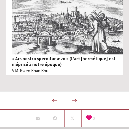
« Ars nostro spernitur ævo » (L’art [hermétique] est
méprisé à notre époque)
V.M. Kwen Khan Khu
0