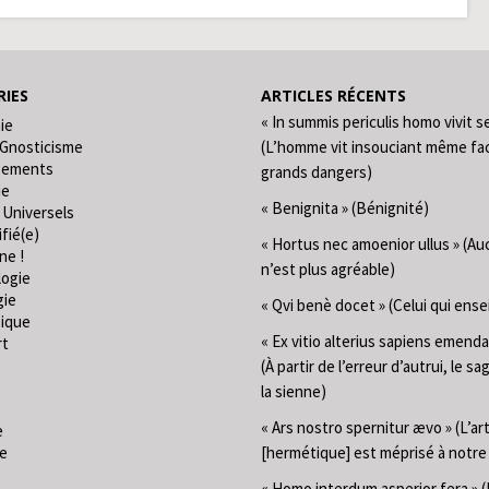
IES
ARTICLES RÉCENTS
« In summis periculis homo vivit s
ie
 Gnosticisme
(L’homme vit insouciant même fa
gements
grands dangers)
ie
« Benignita » (Bénignité)
 Universels
fié(e)
« Hortus nec amoenior ullus » (Au
ne !
n’est plus agréable)
logie
gie
« Qvi benè docet » (Celui qui ense
ique
« Ex vitio alterius sapiens emend
rt
(À partir de l’erreur d’autrui, le sa
la sienne)
« Ars nostro spernitur ævo » (L’ar
e
ie
[hermétique] est méprisé à notr
« Homo interdum asperior fera »