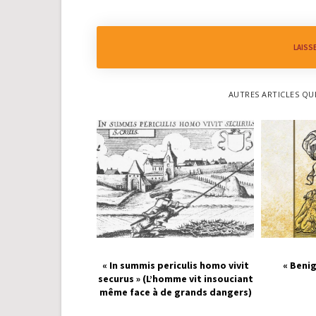
LAISS
AUTRES ARTICLES QU
« In summis periculis homo vivit
« Benig
securus » (L’homme vit insouciant
même face à de grands dangers)