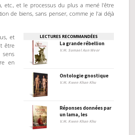
, etc., et le processus du plus a mené l’être
ion de biens, sans penser, comme je l’ai déjà
us, et
LECTURES RECOMMANDÉES
La grande rébellion
it être
V.M. Samael Aun Weor
 sens
tre en
Ontologie gnostique
V.M. Kwen Khan Khu
Réponses données par
un lama, les
V.M. Kwen Khan Khu