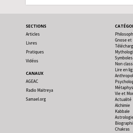
SECTIONS
CATÉGOR
Articles
Philosoph
Gnose et
Livres
Téléchar
Pratiques
Mytholog
Symboles
Vidéos
Non classi
Lire en lig
CANAUX
Anthropo
AGEAC
Psycholo
Métaphys
Radio Maitreya
Vie et Mo
Samael.org
Actualité
Alchimie
Kabbale
Astrologi
Biograph
Chakras