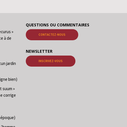
QUESTIONS OU COMMENTAIRES
ecurus »
CONTACTEZ-NOUS
ce à de
NEWSLETTER
INSCRIVEZ-VOUS
cun jardin
igne bien)
at suum »
ge corrige
t
e époque)
 (L’homme