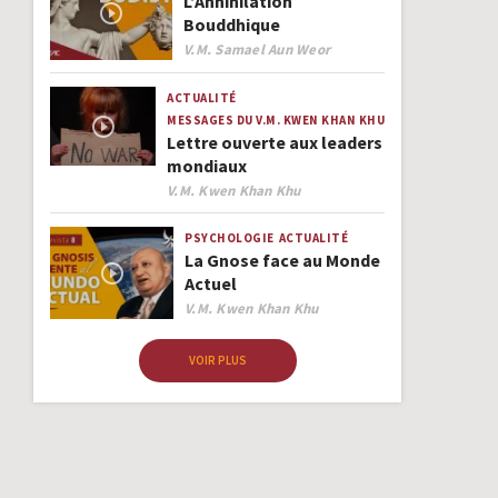
L’Annihilation
Bouddhique
Author
V.M. Samael Aun Weor
ACTUALITÉ
MESSAGES DU V.M. KWEN KHAN KHU
Lettre ouverte aux leaders
mondiaux
Author
V.M. Kwen Khan Khu
PSYCHOLOGIE
ACTUALITÉ
La Gnose face au Monde
Actuel
Author
V.M. Kwen Khan Khu
VOIR PLUS