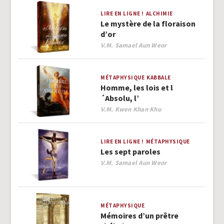
LIRE EN LIGNE !
ALCHIMIE
Le mystère de la floraison
d’or
Author
V.M. Samael Aun Weor
MÉTAPHYSIQUE
KABBALE
Homme, les lois et l
´Absolu, l’
Author
V.M. Kwen Khan Khu
LIRE EN LIGNE !
MÉTAPHYSIQUE
Les sept paroles
Author
V.M. Samael Aun Weor
MÉTAPHYSIQUE
Mémoires d’un prêtre