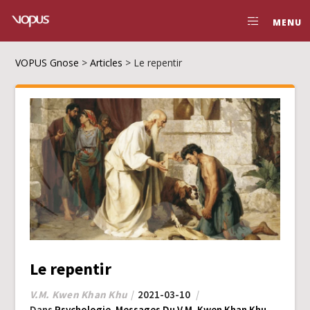
MENU
VOPUS Gnose
>
Articles
>
Le repentir
Le repentir
V.M. Kwen Khan Khu
2021-03-10
Dans
Psychologie
,
Messages Du V.M. Kwen Khan Khu