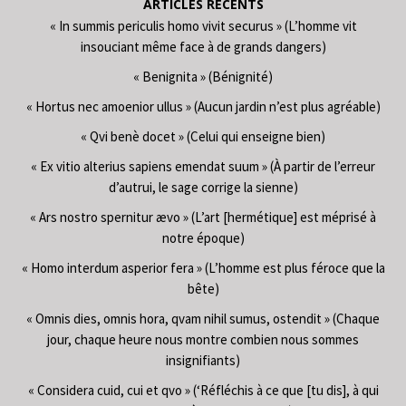
ARTICLES RÉCENTS
« In summis periculis homo vivit securus » (L’homme vit
insouciant même face à de grands dangers)
« Benignita » (Bénignité)
« Hortus nec amoenior ullus » (Aucun jardin n’est plus agréable)
« Qvi benè docet » (Celui qui enseigne bien)
« Ex vitio alterius sapiens emendat suum » (À partir de l’erreur
d’autrui, le sage corrige la sienne)
« Ars nostro spernitur ævo » (L’art [hermétique] est méprisé à
notre époque)
« Homo interdum asperior fera » (L’homme est plus féroce que la
bête)
« Omnis dies, omnis hora, qvam nihil sumus, ostendit » (Chaque
jour, chaque heure nous montre combien nous sommes
insignifiants)
« Considera cuid, cui et qvo » (‘Réfléchis à ce que [tu dis], à qui