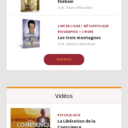
thébain
Author
V.M. Kwen Khan Khu
LIRE EN LIGNE !
MÉTAPHYSIQUE
BIOGRAPHIE
+ 1 MORE
Les trois montagnes
Author
V.M. Samael Aun Weor
VOIR PLUS
Vidéos
PSYCHOLOGIE
La Libération de la
Conscience