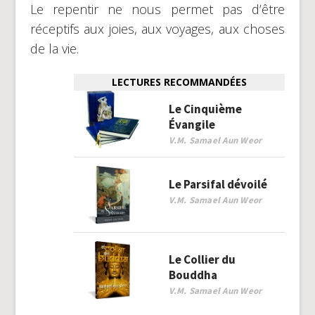
Le repentir ne nous permet pas d’être
réceptifs aux joies, aux voyages, aux choses
de la vie.
LECTURES RECOMMANDÉES
Le Cinquième
Évangile
V.M. Samael Aun Weor
Le Parsifal dévoilé
V.M. Samael Aun Weor
Le Collier du
Bouddha
V.M. Samael Aun Weor