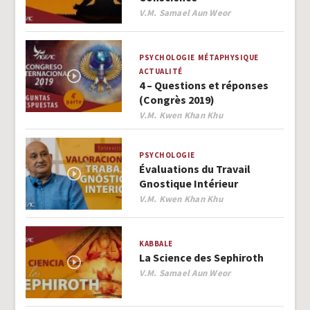
Author
V.M. Samael Aun Weor
PSYCHOLOGIE
MÉTAPHYSIQUE
ACTUALITÉ
4 – Questions et réponses
(Congrès 2019)
Author
V.M. Kwen Khan Khu
PSYCHOLOGIE
Évaluations du Travail
Gnostique Intérieur
Author
V.M. Kwen Khan Khu
KABBALE
La Science des Sephiroth
Author
V.M. Samael Aun Weor