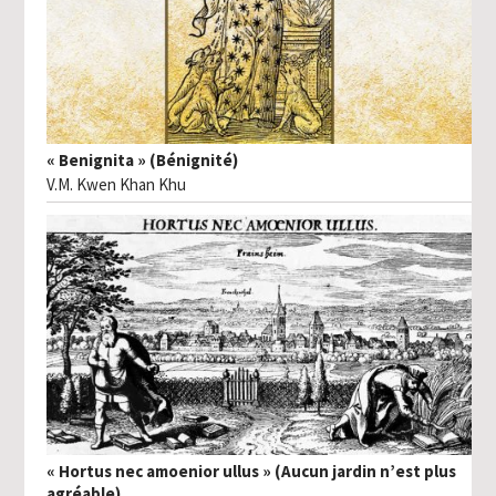
« Benignita » (Bénignité)
V.M. Kwen Khan Khu
« Hortus nec amoenior ullus » (Aucun jardin n’est plus
agréable)