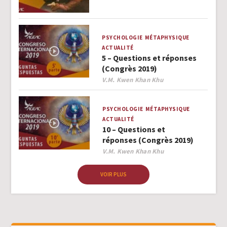
PSYCHOLOGIE
MÉTAPHYSIQUE
ACTUALITÉ
5 – Questions et réponses
(Congrès 2019)
Author
V.M. Kwen Khan Khu
PSYCHOLOGIE
MÉTAPHYSIQUE
ACTUALITÉ
10 – Questions et
réponses (Congrès 2019)
Author
V.M. Kwen Khan Khu
VOIR PLUS