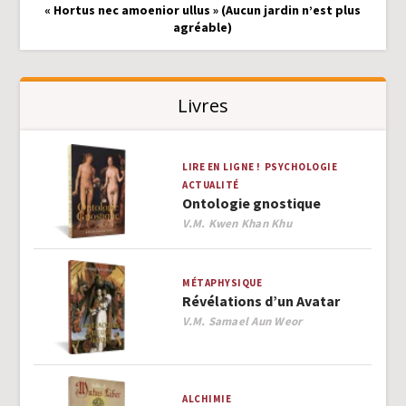
« Hortus nec amoenior ullus » (Aucun jardin n’est plus
agréable)
Livres
LIRE EN LIGNE !
PSYCHOLOGIE
ACTUALITÉ
Ontologie gnostique
Author
V.M. Kwen Khan Khu
MÉTAPHYSIQUE
Révélations d’un Avatar
Author
V.M. Samael Aun Weor
ALCHIMIE