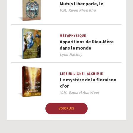
Mutus Liber parle, le
Author
V.M. Kwen Khan Khu
MÉTAPHYSIQUE
Apparitions de Dieu-Mère
dans le monde
Author
Lynn Hachey
LIRE EN LIGNE !
ALCHIMIE
Le mystère de la floraison
d’or
Author
V.M. Samael Aun Weor
VOIR PLUS