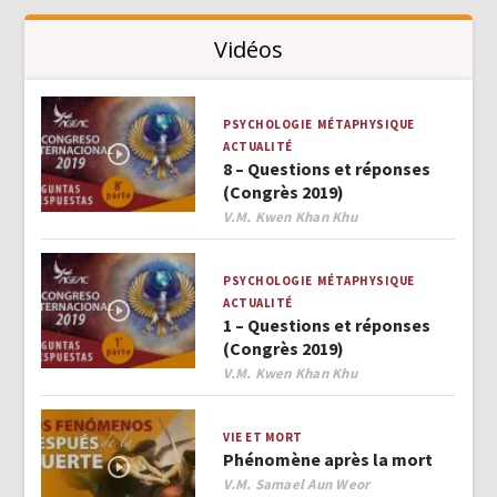
Vidéos
PSYCHOLOGIE
MÉTAPHYSIQUE
ACTUALITÉ
8 – Questions et réponses
(Congrès 2019)
Author
V.M. Kwen Khan Khu
PSYCHOLOGIE
MÉTAPHYSIQUE
ACTUALITÉ
1 – Questions et réponses
(Congrès 2019)
Author
V.M. Kwen Khan Khu
VIE ET MORT
Phénomène après la mort
Author
V.M. Samael Aun Weor