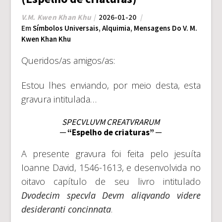
V.M. Kwen Khan Khu
2026-01-20
Em
Símbolos Universais
,
Alquimia
,
Mensagens Do V. M.
Kwen Khan Khu
Queridos/as amigos/as:
Estou lhes enviando, por meio desta, esta
gravura intitulada…
SPECVLUVM CREATVRARUM
─ “Espelho de criaturas” ─
A presente gravura foi feita pelo jesuíta
Ioanne David, 1546-1613, e desenvolvida no
oitavo capítulo de seu livro intitulado
Dvodecim specvla Devm aliqvando videre
desideranti concinnata
.