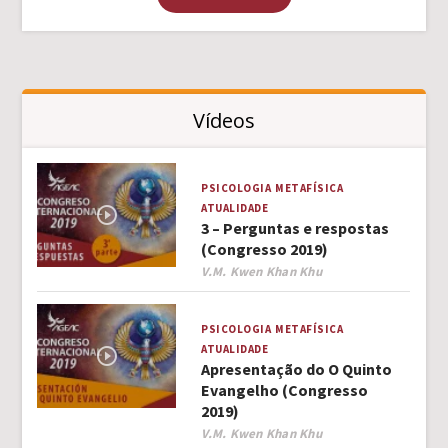
Vídeos
PSICOLOGIA
METAFÍSICA
ATUALIDADE
3 – Perguntas e respostas
(Congresso 2019)
Author
V.M. Kwen Khan Khu
PSICOLOGIA
METAFÍSICA
ATUALIDADE
Apresentação do O Quinto
Evangelho (Congresso
2019)
Author
V.M. Kwen Khan Khu