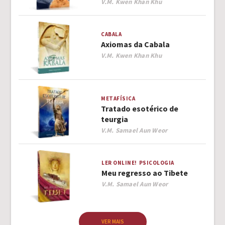
Author
V.M. Kwen Khan Khu
CABALA
Axiomas da Cabala
Author
V.M. Kwen Khan Khu
METAFÍSICA
Tratado esotérico de
teurgia
Author
V.M. Samael Aun Weor
LER ONLINE!
PSICOLOGIA
Meu regresso ao Tibete
Author
V.M. Samael Aun Weor
VER MAIS