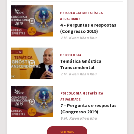
PSICOLOGIA
METAFÍSICA
ATUALIDADE
4 – Perguntas e respostas
(Congresso 2019)
Author
V.M. Kwen Khan Khu
PSICOLOGIA
Temática Gnóstica
Transcendental
Author
V.M. Kwen Khan Khu
PSICOLOGIA
METAFÍSICA
ATUALIDADE
7 – Perguntas e respostas
(Congresso 2019)
Author
V.M. Kwen Khan Khu
VER MAIS