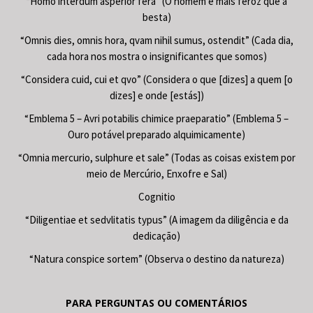
“Homo interdum asperior fera” (O homem é mais feroz que a
besta)
“Omnis dies, omnis hora, qvam nihil sumus, ostendit” (Cada dia,
cada hora nos mostra o insignificantes que somos)
“Considera cuid, cui et qvo” (Considera o que [dizes] a quem [o
dizes] e onde [estás])
“Emblema 5 – Avri potabilis chimice praeparatio” (Emblema 5 –
Ouro potável preparado alquimicamente)
“Omnia mercurio, sulphure et sale” (Todas as coisas existem por
meio de Mercúrio, Enxofre e Sal)
Cognitio
“Diligentiae et sedvlitatis typus” (A imagem da diligência e da
dedicação)
“Natura conspice sortem” (Observa o destino da natureza)
PARA PERGUNTAS OU COMENTÁRIOS