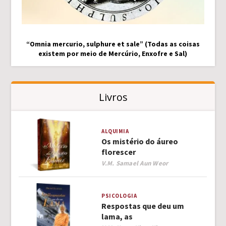
“Omnia mercurio, sulphure et sale” (Todas as coisas
existem por meio de Mercúrio, Enxofre e Sal)
Livros
ALQUIMIA
Os mistério do áureo
florescer
Author
V.M. Samael Aun Weor
PSICOLOGIA
Respostas que deu um
lama, as