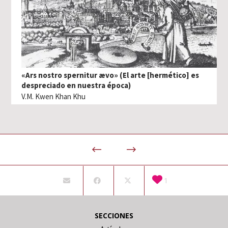
«Ars nostro spernitur ævo» (El arte [hermético] es
despreciado en nuestra época)
V.M. Kwen Khan Khu
1
SECCIONES