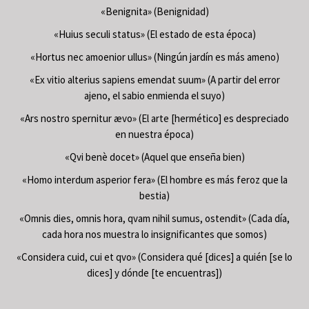
«Benignita» (Benignidad)
«Huius seculi status» (El estado de esta época)
«Hortus nec amoenior ullus» (Ningún jardín es más ameno)
«Ex vitio alterius sapiens emendat suum» (A partir del error
ajeno, el sabio enmienda el suyo)
«Ars nostro spernitur ævo» (El arte [hermético] es despreciado
en nuestra época)
«Qvi benè docet» (Aquel que enseña bien)
«Homo interdum asperior fera» (El hombre es más feroz que la
bestia)
«Omnis dies, omnis hora, qvam nihil sumus, ostendit» (Cada día,
cada hora nos muestra lo insignificantes que somos)
«Considera cuid, cui et qvo» (Considera qué [dices] a quién [se lo
dices] y dónde [te encuentras])