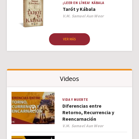
¡LEER EN LÍNEA!
KÁBALA
Tarót y Kábala
Author
V.M. Samael Aun Weor
VER MÁS
Videos
VIDA Y MUERTE
Diferencias entre
Retorno, Recurrencia y
Reencarnación
Author
V.M. Samael Aun Weor