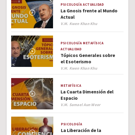
PSICOLOGÍA
ACTUALIDAD
La Gnosis frente al Mundo
Actual
Author
V.M. Kwen Khan Khu
PSICOLOGÍA
METAFÍSICA
ACTUALIDAD
Tópicos Generales sobre
el Esoterismo
Author
V.M. Kwen Khan Khu
METAFÍSICA
La Cuarta Dimensión del
Espacio
Author
V.M. Samael Aun Weor
PSICOLOGÍA
La Liberación de la