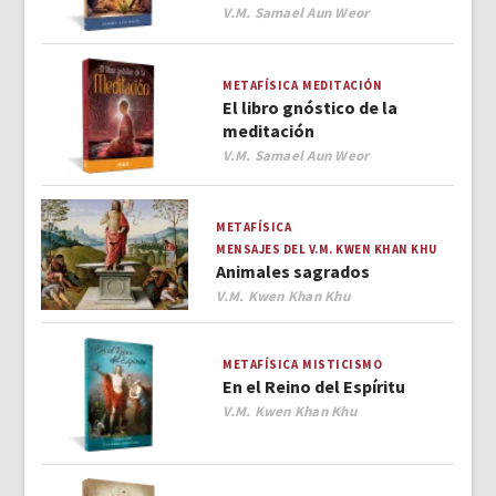
Author
V.M. Samael Aun Weor
METAFÍSICA
MEDITACIÓN
El libro gnóstico de la
meditación
Author
V.M. Samael Aun Weor
METAFÍSICA
MENSAJES DEL V.M. KWEN KHAN KHU
Animales sagrados
Author
V.M. Kwen Khan Khu
METAFÍSICA
MISTICISMO
En el Reino del Espíritu
Author
V.M. Kwen Khan Khu