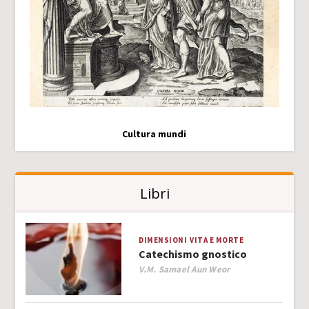
Cultura mundi
Libri
DIMENSIONI
VITA E MORTE
Catechismo gnostico
Author
V.M. Samael Aun Weor