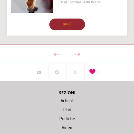
Author
V.M. Samael Aun Weor
DI PIÙ
0
SEZIONI
Articoli
Libri
Pratiche
Video