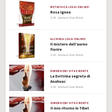
METAFISICA
LEGGI ONLINE!
Rosa Ignea
Author
V.M. Samael Aun Weor
ALCHIMIA
LEGGI ONLINE!
Il mistero dell’aureo
fiorire
Author
V.M. Samael Aun Weor
DIMENSIONI
VITA E MORTE
La Dottrina segreta di
Anahuac
Author
V.M. Samael Aun Weor
DIMENSIONI
VITA E MORTE
Il mio ritorno in Tibet