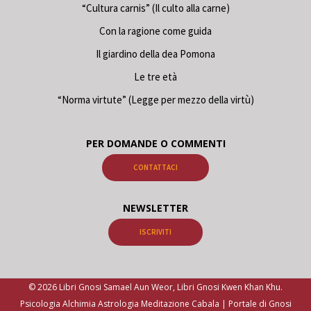
“Cultura carnis” (Il culto alla carne)
Con la ragione come guida
Il giardino della dea Pomona
Le tre età
“Norma virtute” (Legge per mezzo della virtù)
PER DOMANDE O COMMENTI
CONTATTACI
NEWSLETTER
ISCRIVITI
© 2026 Libri Gnosi Samael Aun Weor, Libri Gnosi Kwen Khan Khu.
Psicologia Alchimia Astrologia Meditazione Cabala | Portale di Gnosi