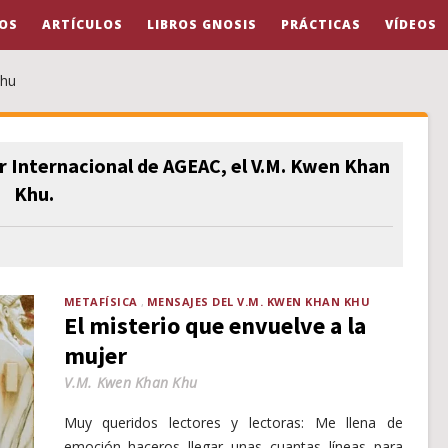
OS
ARTÍCULOS
LIBROS GNOSIS
PRÁCTICAS
VÍDEOS
Khu
 Internacional de AGEAC, el V.M. Kwen Khan
Khu.
METAFÍSICA
MENSAJES DEL V.M. KWEN KHAN KHU
El misterio que envuelve a la
mujer
V.M. Kwen Khan Khu
Muy queridos lectores y lectoras: Me llena de
emoción haceros llegar unas cuantas líneas para